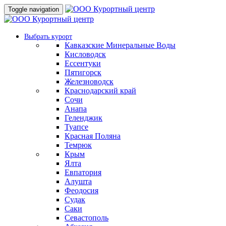
Toggle navigation
Выбрать курорт
Кавказские Минеральные Воды
Кисловодск
Ессентуки
Пятигорск
Железноводск
Краснодарский край
Сочи
Анапа
Геленджик
Туапсе
Красная Поляна
Темрюк
Крым
Ялта
Евпатория
Алушта
Феодосия
Судак
Саки
Севастополь