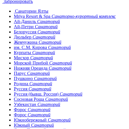
Забронировать
Санатории Ялты
Mriya Resort & Spa
Санаторно-курортный комплекс
Ай-Даниль
Санаторий
Ай-Петри
Санаторий
Белоруссия
Санаторий
Дюльбер
Санаторий
Жемчужина
Санаторий
им. С.М. Кирова
Санаторий
Курпаты
Санаторий
Мисхор
Санаторий
Морской Прибой
Санаторий
Нижняя Ореанда
Санаторий
Парус
Санаторий
Пушкино
Санаторий
Родина
Санаторий
Руссия
Санаторий
Руссия (бывш. Россия)
Санаторий
Сосновая Роща
Санаторий
Узбекистан
Санаторий
Форос
Санаторий
Форос
Санаторий
Южнобережный
Санаторий
Южный
Санаторий