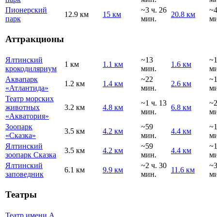
Пионерский
~3 ч. 26
~
12.9 км
15 км
20.8 км
парк
мин.
ми
Аттракционы
Ялтинский
~13
~
1 км
1.1 км
1.6 км
крокодиляриум
мин.
ми
Аквапарк
~22
~
1.2 км
1.4 км
2.6 км
«Атлантида»
мин.
ми
Театр морских
~1 ч. 13
~
животных
3.2 км
4.8 км
6.8 км
мин.
ми
«Акватория»
Зоопарк
~59
~
3.5 км
4.2 км
4.4 км
«Сказка»
мин.
ми
Ялтинский
~59
~
3.5 км
4.2 км
4.4 км
зоопарк Сказка
мин.
ми
Ялтинский
~2 ч. 30
~
6.1 км
9.9 км
11.6 км
заповедник
мин.
ми
Театры
Театр имени А.