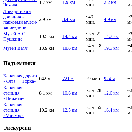
1.7 км
1.9 км
2.2 км
Чехова
мин.
ми
Ливадийский
дворцово-
~49
~
2.9 км
3.4 км
4.9 км
парковый музей-
мин.
ми
заповедник
Музей А.С.
~3 ч. 21
~
10.5 км
14.4 км
14.7 км
Пушкина
мин.
ми
~4 ч. 18
~
Музей ВМФ
13.9 км
18.6 км
19.5 км
мин.
ми
Подъемники
Канатная дорога
642 м
721 м
~9 мин.
924 м
~7
«Ялта — Горка»
Канатная
~2 ч. 28
~
станция
8.1 км
10.6 км
12.6 км
мин.
ми
«Нижняя»
Канатная
~2 ч. 55
~
станция
10.2 км
12.5 км
16.4 км
мин.
ми
«Мисхор»
Экскурсии