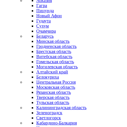
Абхазия
Гагра
Пицунда
Новый Афон
Гудаута
Сухум
Очамчира
Беларусь
Минская область
Гродненская область
Брестская область
Витебская область
Гомельская область
Могилевская область
Алтайский край
Белокуриха
Центральная Россия
Московская область
Рязанская область
Тверская область
Тульская область
Калининградская область
Зеленоградск
Светлогорск
Кабардино-Балкария