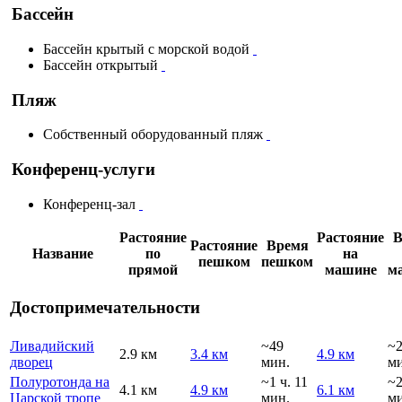
Бассейн
Бассейн крытый с морской водой
Бассейн открытый
Пляж
Собственный оборудованный пляж
Конференц-услуги
Конференц-зал
Растояние
Растояние
В
Растояние
Время
Название
по
на
пешком
пешком
прямой
машине
м
Достопримечательности
Ливадийский
~49
~
2.9 км
3.4 км
4.9 км
дворец
мин.
ми
Полуротонда на
~1 ч. 11
~
4.1 км
4.9 км
6.1 км
Царской тропе
мин.
ми