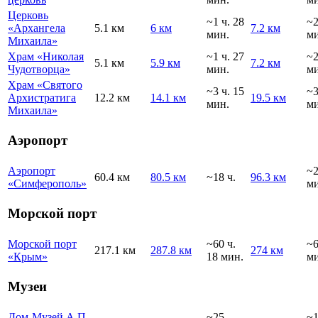
Церковь
~1 ч. 28
~
«Архангела
5.1 км
6 км
7.2 км
мин.
ми
Михаила»
Храм «Николая
~1 ч. 27
~
5.1 км
5.9 км
7.2 км
Чудотворца»
мин.
ми
Храм «Святого
~3 ч. 15
~
Архистратига
12.2 км
14.1 км
19.5 км
мин.
ми
Михаила»
Аэропорт
Аэропорт
~2
60.4 км
80.5 км
~18 ч.
96.3 км
«Симферополь»
ми
Морской порт
Морской порт
~60 ч.
~6
217.1 км
287.8 км
274 км
«Крым»
18 мин.
ми
Музеи
Дом-Музей А.П.
~25
~