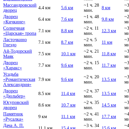
Массандровский
~1 ч. 28
~
4.4 км
5.6 км
8 км
дворец
мин.
ми
Дворец
~1 ч. 48
~
6.4 км
7.6 км
9.8 км
«Кичкине»
мин.
ми
Солнечная
~2 ч. 11
~
7.1 км
8.8 км
12.3 км
«Царская» тропа
мин.
ми
Ласточкино
~2 ч. 5
~
7.1 км
8.7 км
11 км
Гнездо
мин.
ми
Ай-Тодорский
~2 ч. 21
~
7.5 км
10.1 км
11.8 км
Маяк
мин.
ми
Дворец
~2 ч. 15
~
7.7 км
9.6 км
11.7 км
«Харакс»
мин.
ми
Усадьба
~2 ч. 20
~
«Романтическая
7.9 км
9.6 км
13.5 км
мин.
ми
Александрия»
Дворец
~2 ч. 37
~
8.5 км
11.4 км
13.5 км
«Дюльбер»
мин.
ми
Юсуповский
~2 ч. 35
~
8.6 км
10.7 км
14.5 км
дворец
мин.
ми
Памятник
~2 ч. 41
~
9 км
11.1 км
17.7 км
«Русалка»
мин.
ми
Дача А. П.
~3 ч. 34
~
11.1 км
15.4 км
15.6 км