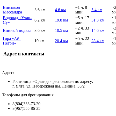
Винзавод
~1 ч. 8
~
3.6 км
4.6 км
5.4 км
Массандра
мин.
ми
Водопад «Учан-
~5 ч. 17
~1
6.2 км
19.8 км
31.3 км
Су»
мин.
ми
~2 ч. 33
~
Винный подвал
8.6 км
10.5 км
14.6 км
мин.
ми
Гора «Ай-
~5 ч. 22
~1
10 км
20.4 км
28.4 км
Петри»
мин.
ми
Адрес и контакты
Адрес:
Гостиница «Ореанда» расположен по адресу:
г. Ялта, ул. Набережная им. Ленина, 35/2
Телефоны для бронирования:
8(804)333-73-20
8(967)555-86-35