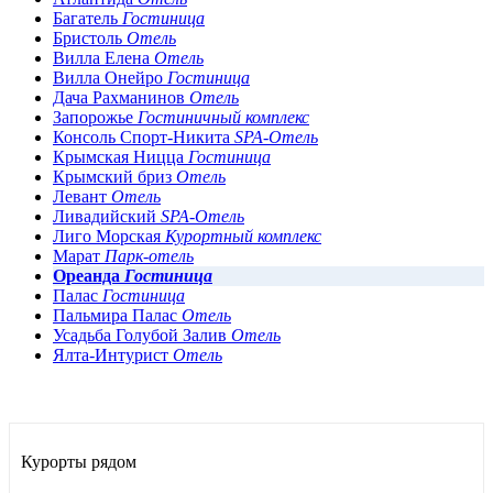
Багатель
Гостиница
Бристоль
Отель
Вилла Елена
Отель
Вилла Онейро
Гостиница
Дача Рахманинов
Отель
Запорожье
Гостиничный комплекс
Консоль Спорт-Никита
SPA-Отель
Крымская Ницца
Гостиница
Крымский бриз
Отель
Левант
Отель
Ливадийский
SPA-Отель
Лиго Морская
Курортный комплекс
Марат
Парк-отель
Ореанда
Гостиница
Палас
Гостиница
Пальмира Палас
Отель
Усадьба Голубой Залив
Отель
Ялта-Интурист
Отель
Курорты рядом