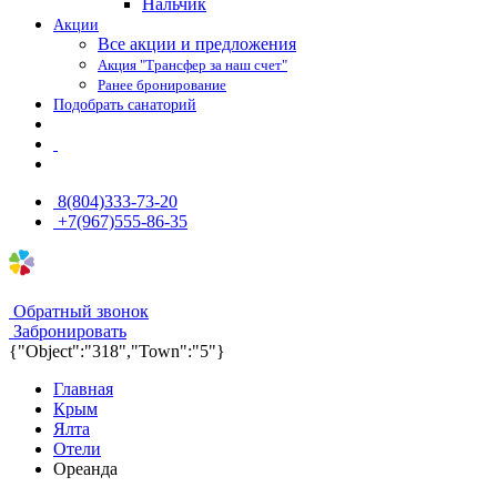
Нальчик
Акции
Все акции и предложения
Акция "Трансфер за наш счет"
Ранее бронирование
Подобрать санаторий
8(804)333-73-20
+7(967)555-86-35
8(804)333-73-20
8(967)555-86-35
Обратный звонок
Забронировать
{"Object":"318","Town":"5"}
Главная
Крым
Ялта
Отели
Ореанда