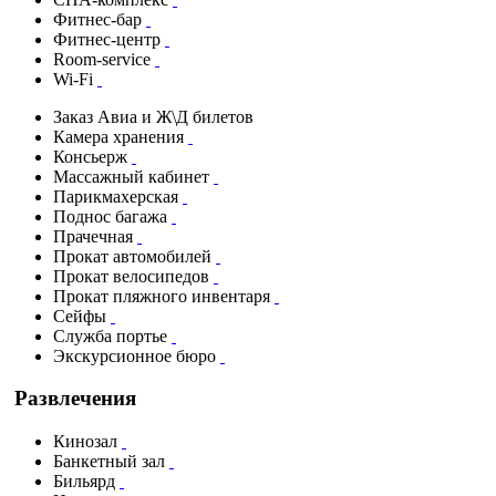
Фитнес-бар
Фитнес-центр
Room-service
Wi-Fi
Заказ Авиа и Ж\Д билетов
Камера хранения
Консьерж
Массажный кабинет
Парикмахерская
Поднос багажа
Прачечная
Прокат автомобилей
Прокат велосипедов
Прокат пляжного инвентаря
Сейфы
Служба портье
Экскурсионное бюро
Развлечения
Кинозал
Банкетный зал
Бильярд