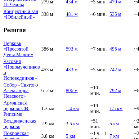
279 м
434 м
~5 мин.
479 м
~4
П. Чехова
Концертный зал
338 м
481 м
~6 мин.
535 м
~4
«Юбилейный»
Религия
Церковь
«Пресвятой
386 м
593 м
~7 мин.
495 м
~4
Девы Марии»
Часовня
«Новомучеников
453 м
483 м
~5 мин.
742 м
~6
и
Исповедников»
Собор «Святого
~10
Александра
612 м
806 м
792 м
~6
мин.
Невского»
Армянская
~19
церковь СВ.
1.3 км
1.4 км
1.5 км
~9
мин.
Рипсиме
Воздвиженская
~51
~
2.9 км
3.5 км
5 км
церковь
мин.
ми
Покровская
~1 ч. 11
~
3.8 км
5 км
7 км
церковь
мин.
ми