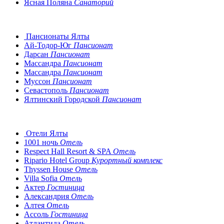
Ясная Поляна
Санаторий
Пансионаты Ялты
Ай-Тодор-Юг
Пансионат
Дарсан
Пансионат
Массандра
Пансионат
Массандра
Пансионат
Муссон
Пансионат
Севастополь
Пансионат
Ялтинский Городской
Пансионат
Отели Ялты
1001 ночь
Отель
Respect Hall Resort & SPA
Отель
Ripario Hotel Group
Курортный комплекс
Thyssen House
Отель
Villa Sofia
Отель
Актер
Гостиница
Александрия
Отель
Алтея
Отель
Ассоль
Гостиница
Атлантида
Отель