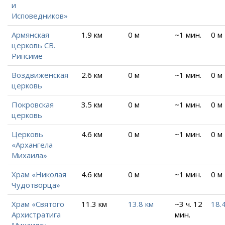
и
Исповедников»
Армянская
1.9 км
0 м
~1 мин.
0 м
церковь СВ.
Рипсиме
Воздвиженская
2.6 км
0 м
~1 мин.
0 м
церковь
Покровская
3.5 км
0 м
~1 мин.
0 м
церковь
Церковь
4.6 км
0 м
~1 мин.
0 м
«Архангела
Михаила»
Храм «Николая
4.6 км
0 м
~1 мин.
0 м
Чудотворца»
Храм «Святого
11.3 км
13.8 км
~3 ч. 12
18.
Архистратига
мин.