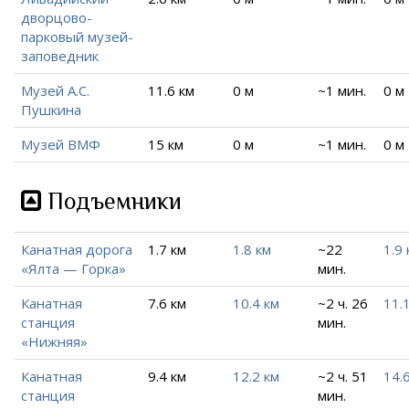
дворцово-
парковый музей-
заповедник
Музей А.С.
11.6 км
0 м
~1 мин.
0 м
Пушкина
Музей ВМФ
15 км
0 м
~1 мин.
0 м
Подъемники
Канатная дорога
1.7 км
1.8 км
~22
1.9 
«Ялта — Горка»
мин.
Канатная
7.6 км
10.4 км
~2 ч. 26
11.
станция
мин.
«Нижняя»
Канатная
9.4 км
12.2 км
~2 ч. 51
14.
станция
мин.