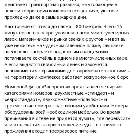
действует транспортная развязка, на утопающей в
зелени территории комплекса всегда тихо, уютно и
прохладно даже в самые жаркие дни.
Расстояние от отеля до пляжа – 800 метров. Всего 15
минут неспешным прогулочным шагом мимо сувенирных
лавок, магазинчиков и рынка свежих фруктов – и вот вы
уже нежитесь на чудесном галечном пляже, слушаете
плеск волн, загораете под южным солнцем или
потягиваете коктейль в одном из многочисленных кафе.
А если выдастся свободный денек и захочется
познакомиться с крымскими достопримечательностями –
на территории комплекса работает экскурсионное бюро.
Номерной фонд «Запорожья» представлен четырьмя
категориями номеров: двухместные «стандарт» и
«евростандарт», двухкомнатные «полулюкс» и
трехместные номера с частичными удобствами. Номера
оборудованы всей необходимой мебелью. Во время
пребывания в отеле не придется думать, где перекусить
или отвлекаться на приготовление еды – в стоимость
проживания входит трехразовое питание.