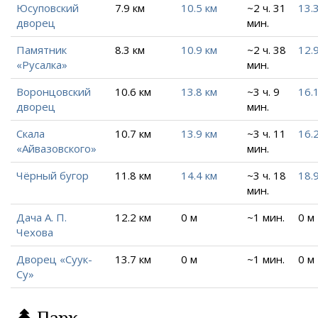
Юсуповский
7.9 км
10.5 км
~2 ч. 31
13.
дворец
мин.
Памятник
8.3 км
10.9 км
~2 ч. 38
12.
«Русалка»
мин.
Воронцовский
10.6 км
13.8 км
~3 ч. 9
16.
дворец
мин.
Скала
10.7 км
13.9 км
~3 ч. 11
16.
«Айвазовского»
мин.
Чёрный бугор
11.8 км
14.4 км
~3 ч. 18
18.
мин.
Дача А. П.
12.2 км
0 м
~1 мин.
0 м
Чехова
Дворец «Суук-
13.7 км
0 м
~1 мин.
0 м
Су»