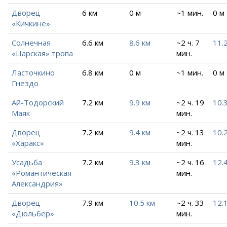
Дворец
6 км
0 м
~1 мин.
0 м
«Кичкине»
Солнечная
6.6 км
8.6 км
~2 ч. 7
11.
«Царская» тропа
мин.
Ласточкино
6.8 км
0 м
~1 мин.
0 м
Гнездо
Ай-Тодорский
7.2 км
9.9 км
~2 ч. 19
10.
Маяк
мин.
Дворец
7.2 км
9.4 км
~2 ч. 13
10.
«Харакс»
мин.
Усадьба
7.2 км
9.3 км
~2 ч. 16
12.
«Романтическая
мин.
Александрия»
Дворец
7.9 км
10.5 км
~2 ч. 33
12.
«Дюльбер»
мин.