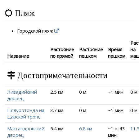
Пляж
Городской пляж
Рас
Растояние
Растояние
Время
на
Название
по прямой
пешком
пешком
ма
Достопримечательности
Ливадийский
2.5 км
0 м
~1 мин.
0 м
дворец
Полуротонда на
3.7 км
0 м
~1 мин.
0 м
Царской тропе
Массандровский
5.4 км
6.8 км
~1 ч. 43
11.
дворец
мин.