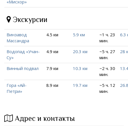
«Мисхор»
Экскурсии
Винзавод
4.5 км
5.9 км
~1 ч. 23
6.3 
Массандра
мин.
Водопад «Учан-
4.9 км
20.3 км
~5 ч. 27
28 
Су»
мин.
Винный подвал
7.9 км
10.3 км
~2 ч. 30
13.
мин.
Гора «Ай-
8.9 км
19.7 км
~5 ч. 12
26.
Петри»
мин.
Адрес и контакты