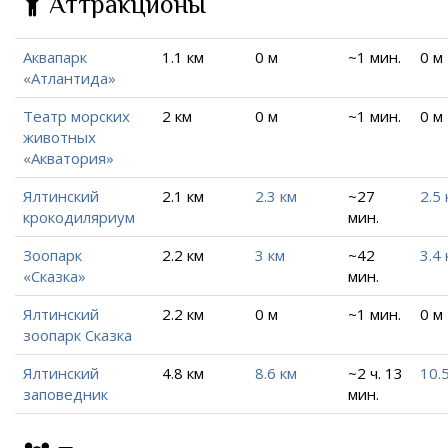
Аттракционы
Аквапарк
1.1 км
0 м
~1 мин.
0 м
«Атлантида»
Театр морских
2 км
0 м
~1 мин.
0 м
животных
«Акватория»
Ялтинский
2.1 км
2.3 км
~27
2.5 
крокодиляриум
мин.
Зоопарк
2.2 км
3 км
~42
3.4 
«Сказка»
мин.
Ялтинский
2.2 км
0 м
~1 мин.
0 м
зоопарк Сказка
Ялтинский
4.8 км
8.6 км
~2 ч. 13
10.
заповедник
мин.