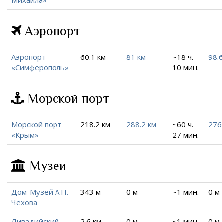
Михаила»
Аэропорт
Аэропорт
60.1 км
81 км
~18 ч.
98.
«Симферополь»
10 мин.
Морской порт
Морской порт
218.2 км
288.2 км
~60 ч.
276
«Крым»
27 мин.
Музеи
Дом-Музей А.П.
343 м
0 м
~1 мин.
0 м
Чехова
Ливадийский
2.6 км
0 м
~1 мин.
0 м