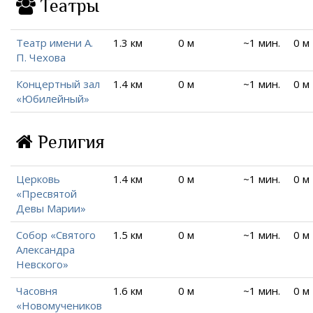
Театры
Театр имени А.
1.3 км
0 м
~1 мин.
0 м
П. Чехова
Концертный зал
1.4 км
0 м
~1 мин.
0 м
«Юбилейный»
Религия
Церковь
1.4 км
0 м
~1 мин.
0 м
«Пресвятой
Девы Марии»
Собор «Святого
1.5 км
0 м
~1 мин.
0 м
Александра
Невского»
Часовня
1.6 км
0 м
~1 мин.
0 м
«Новомучеников