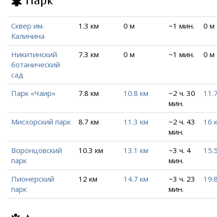
Парк
Сквер им.
1.3 км
0 м
~1 мин.
0 м
Калинина
Никитинский
7.3 км
0 м
~1 мин.
0 м
ботанический
сад
Парк «Чаир»
7.8 км
10.8 км
~2 ч. 30
11.
мин.
Мисхорский парк
8.7 км
11.3 км
~2 ч. 43
16 
мин.
Воронцовский
10.3 км
13.1 км
~3 ч. 4
15.
парк
мин.
Пионерский
12 км
14.7 км
~3 ч. 23
19.
парк
мин.