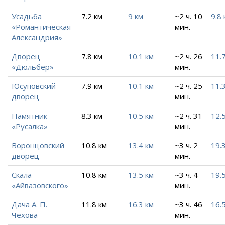
Усадьба
7.2 км
9 км
~2 ч. 10
9.8 
«Романтическая
мин.
Александрия»
Дворец
7.8 км
10.1 км
~2 ч. 26
11.
«Дюльбер»
мин.
Юсуповский
7.9 км
10.1 км
~2 ч. 25
11.
дворец
мин.
Памятник
8.3 км
10.5 км
~2 ч. 31
12.
«Русалка»
мин.
Воронцовский
10.8 км
13.4 км
~3 ч. 2
19.
дворец
мин.
Скала
10.8 км
13.5 км
~3 ч. 4
19.
«Айвазовского»
мин.
Дача А. П.
11.8 км
16.3 км
~3 ч. 46
16.
Чехова
мин.