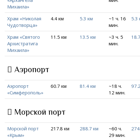
«Архангела
мин.
Михаила»
Храм «Николая
4.4 км
5.3 км
~1 ч. 16
5.3 
Чудотворца»
мин.
Храм «Святого
11.5 км
13.5 км
~3 ч. 5
18.
Архистратига
мин.
Михаила»
Аэропорт
Аэропорт
60.7 км
81.4 км
~18 ч.
97.
«Симферополь»
12 мин.
Морской порт
Морской порт
217.8 км
288.7 км
~60 ч.
274
«Крым»
29 мин.