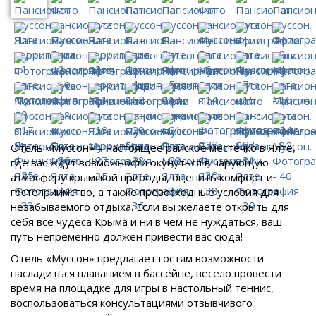
Отель «Муссон» – настоящее райское местечко в Ялте,
где вас ждут возможности окунуться в чарующую
атмосферу крымской природы, оценить комфорт и
гостеприимство, а также превосходные условия для
незабываемого отдыха. Если вы желаете открыть для
себя все чудеса Крыма и ни в чем не нуждаться, ваш
путь непременно должен привести вас сюда!
Отель «Муссон» предлагает гостям возможности
насладиться плаванием в бассейне, весело провести
время на площадке для игры в настольный теннис,
воспользоваться консультациями отзывчивого