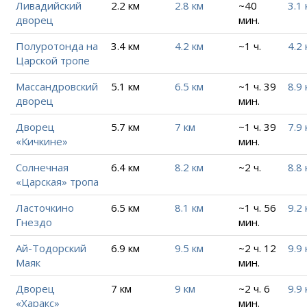
Ливадийский
2.2 км
2.8 км
~40
3.1 
дворец
мин.
Полуротонда на
3.4 км
4.2 км
~1 ч.
4.2 
Царской тропе
Массандровский
5.1 км
6.5 км
~1 ч. 39
8.9 
дворец
мин.
Дворец
5.7 км
7 км
~1 ч. 39
7.9 
«Кичкине»
мин.
Солнечная
6.4 км
8.2 км
~2 ч.
8.8 
«Царская» тропа
Ласточкино
6.5 км
8.1 км
~1 ч. 56
9.2 
Гнездо
мин.
Ай-Тодорский
6.9 км
9.5 км
~2 ч. 12
9.9 
Маяк
мин.
Дворец
7 км
9 км
~2 ч. 6
9.9 
«Харакс»
мин.