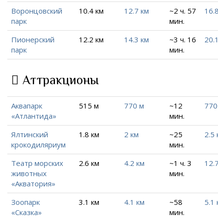
Воронцовский
10.4 км
12.7 км
~2 ч. 57
16.
парк
мин.
Пионерский
12.2 км
14.3 км
~3 ч. 16
20.
парк
мин.
Аттракционы
Аквапарк
515 м
770 м
~12
770
«Атлантида»
мин.
Ялтинский
1.8 км
2 км
~25
2.5 
крокодиляриум
мин.
Театр морских
2.6 км
4.2 км
~1 ч. 3
12.
животных
мин.
«Акватория»
Зоопарк
3.1 км
4.1 км
~58
5.1 
«Сказка»
мин.