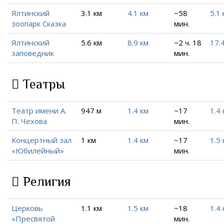
Ялтинский
3.1 км
4.1 км
~58
5.1 
зоопарк Сказка
мин.
Ялтинский
5.6 км
8.9 км
~2 ч. 18
17.
заповедник
мин.
Театры
Театр имени А.
947 м
1.4 км
~17
1.4 
П. Чехова
мин.
Концертный зал
1 км
1.4 км
~17
1.5 
«Юбилейный»
мин.
Религия
Церковь
1.1 км
1.5 км
~18
1.4 
«Пресвятой
мин.