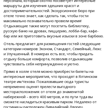
персонала, который охотно посоветует интересные
маршруты для изучения здешних красот и
достопримечательностей. Экскурсионное бюро при
отеле точно знает, как сделать так, чтобы гости
максимально познавательно провели время!
Отдыхающие также могут посетить библиотеку,
русскую баню на дровах, пиццерию, лобби-бар, кафе-
бар или же приготовить вкусные изыски в зоне барбекю.
Отель предлагает для размещения гостей следующие
категории номеров: Эконом, Стандарт, Семейный, Люкс
и Улучшенный. В номерах есть все, чтобы придать
отдыху больше комфорта, позволив отдыхающим
чувствовать себя непринужденно и уютно.
Прямо в холле отеля можно приобрести билеты на
интересные мероприятия, что проходят в Ялтинском
театре им.Чехова. Пожаловавшие сюда туристы
непременно оценят прелести выгодного
месторасположения: от отеля до знаменитой
набережной – всего 400 метров, и по пути туда вы
сможете насладиться красивым парком. Недалеко от
гостиницы расположен Ливадийский Дворец.