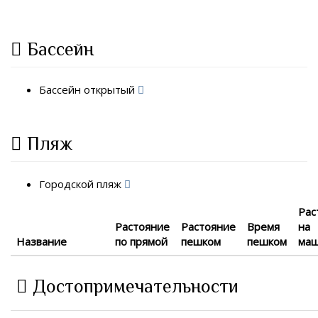
Бассейн
Бассейн открытый
Пляж
Городской пляж
Рас
Растояние
Растояние
Время
на
Название
по прямой
пешком
пешком
ма
Достопримечательности