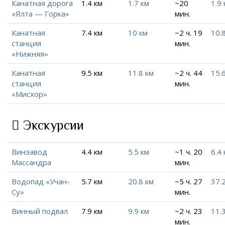
Канатная дорога
1.4 км
1.7 км
~20
1.9 
«Ялта — Горка»
мин.
Канатная
7.4 км
10 км
~2 ч. 19
10.
станция
мин.
«Нижняя»
Канатная
9.5 км
11.8 км
~2 ч. 44
15.
станция
мин.
«Мисхор»
Экскурсии
Винзавод
4.4 км
5.5 км
~1 ч. 20
6.4 
Массандра
мин.
Водопад «Учан-
5.7 км
20.8 км
~5 ч. 27
37.
Су»
мин.
Винный подвал
7.9 км
9.9 км
~2 ч. 23
11.
мин.