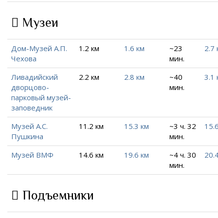
Музеи
Дом-Музей А.П.
1.2 км
1.6 км
~23
2.7 
Чехова
мин.
Ливадийский
2.2 км
2.8 км
~40
3.1 
дворцово-
мин.
парковый музей-
заповедник
Музей А.С.
11.2 км
15.3 км
~3 ч. 32
15.
Пушкина
мин.
Музей ВМФ
14.6 км
19.6 км
~4 ч. 30
20.
мин.
Подъемники