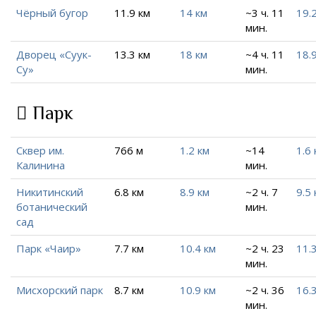
Чёрный бугор
11.9 км
14 км
~3 ч. 11
19.
мин.
Дворец «Суук-
13.3 км
18 км
~4 ч. 11
18.
Су»
мин.
Парк
Сквер им.
766 м
1.2 км
~14
1.6 
Калинина
мин.
Никитинский
6.8 км
8.9 км
~2 ч. 7
9.5 
ботанический
мин.
сад
Парк «Чаир»
7.7 км
10.4 км
~2 ч. 23
11.
мин.
Мисхорский парк
8.7 км
10.9 км
~2 ч. 36
16.
мин.