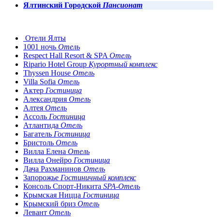
Ялтинский Городской
Пансионат
Отели Ялты
1001 ночь
Отель
Respect Hall Resort & SPA
Отель
Ripario Hotel Group
Курортный комплекс
Thyssen House
Отель
Villa Sofia
Отель
Актер
Гостиница
Александрия
Отель
Алтея
Отель
Ассоль
Гостиница
Атлантида
Отель
Багатель
Гостиница
Бристоль
Отель
Вилла Елена
Отель
Вилла Онейро
Гостиница
Дача Рахманинов
Отель
Запорожье
Гостиничный комплекс
Консоль Спорт-Никита
SPA-Отель
Крымская Ницца
Гостиница
Крымский бриз
Отель
Левант
Отель