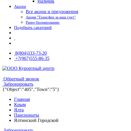
Нальчик
Акции
Все акции и предложения
Акция "Трансфер за наш счет"
Ранее бронирование
Подобрать санаторий
8(804)333-73-20
+7(967)555-86-35
8(804)333-73-20
8(967)555-86-35
Обратный звонок
Забронировать
{"Object":"405","Town":"5"}
Главная
Крым
Ялта
Пансионаты
Ялтинский Городской
Забронировать