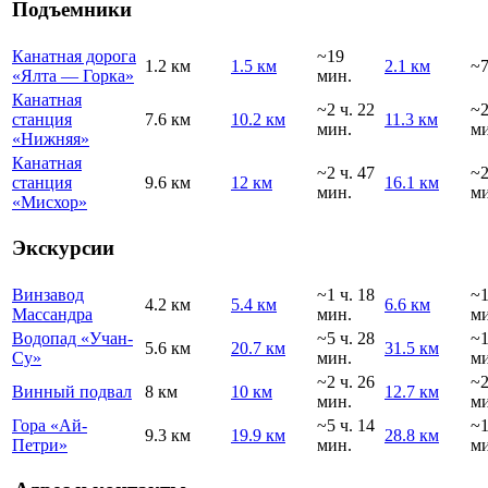
Подъемники
Канатная дорога
~19
1.2 км
1.5 км
2.1 км
~7
«Ялта — Горка»
мин.
Канатная
~2 ч. 22
~
станция
7.6 км
10.2 км
11.3 км
мин.
ми
«Нижняя»
Канатная
~2 ч. 47
~
станция
9.6 км
12 км
16.1 км
мин.
ми
«Мисхор»
Экскурсии
Винзавод
~1 ч. 18
~
4.2 км
5.4 км
6.6 км
Массандра
мин.
ми
Водопад «Учан-
~5 ч. 28
~1
5.6 км
20.7 км
31.5 км
Су»
мин.
ми
~2 ч. 26
~
Винный подвал
8 км
10 км
12.7 км
мин.
ми
Гора «Ай-
~5 ч. 14
~1
9.3 км
19.9 км
28.8 км
Петри»
мин.
ми