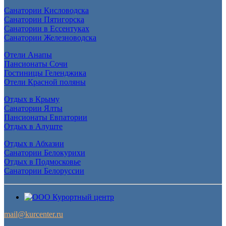
Санатории Кисловодска
Санатории Пятигорска
Санатории в Ессентуках
Санатории Железноводска
Отели Анапы
Пансионаты Сочи
Гостиницы Геленджика
Отели Красной поляны
Отдых в Крыму
Санатории Ялты
Пансионаты Евпатории
Отдых в Алуште
Отдых в Абхазии
Санатории Белокурихи
Отдых в Подмосковье
Санатории Белоруссии
mail@kurcenter.ru