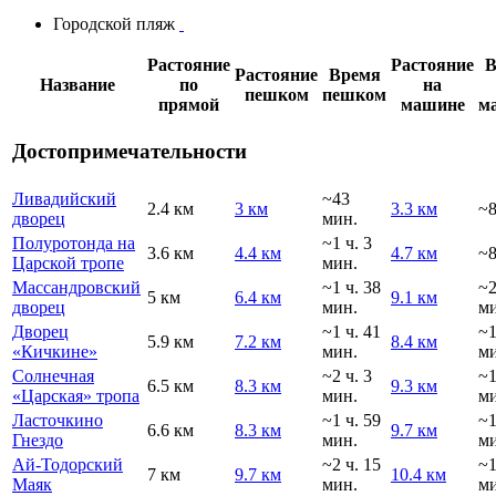
Городской пляж
Растояние
Растояние
В
Растояние
Время
Название
по
на
пешком
пешком
прямой
машине
м
Достопримечательности
Ливадийский
~43
2.4 км
3 км
3.3 км
~8
дворец
мин.
Полуротонда на
~1 ч. 3
3.6 км
4.4 км
4.7 км
~8
Царской тропе
мин.
Массандровский
~1 ч. 38
~
5 км
6.4 км
9.1 км
дворец
мин.
ми
Дворец
~1 ч. 41
~
5.9 км
7.2 км
8.4 км
«Кичкине»
мин.
ми
Солнечная
~2 ч. 3
~
6.5 км
8.3 км
9.3 км
«Царская» тропа
мин.
ми
Ласточкино
~1 ч. 59
~
6.6 км
8.3 км
9.7 км
Гнездо
мин.
ми
Ай-Тодорский
~2 ч. 15
~
7 км
9.7 км
10.4 км
Маяк
мин.
ми