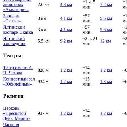
~1 ч. 5
~
животных
2.6 км
4.3 км
7.2 км
мин.
ми
«Акватория»
Зоопарк
~57
~1
3 км
4.1 км
5.6 км
«Сказка»
мин.
ми
Ялтинский
~57
~1
3 км
4.1 км
5.6 км
зоопарк Сказка
мин.
ми
Ялтинский
~2 ч. 21
~
5.5 км
9.2 км
12 км
заповедник
мин.
ми
Театры
Театр имени А.
~14
828 м
1.2 км
1.2 км
~6
П. Чехова
мин.
Концертный зал
~15
934 м
1.2 км
1.3 км
~6
«Юбилейный»
мин.
Религия
Церковь
~14
«Пресвятой
937 м
1.2 км
1.2 км
~6
мин.
Девы Марии»
Часовня