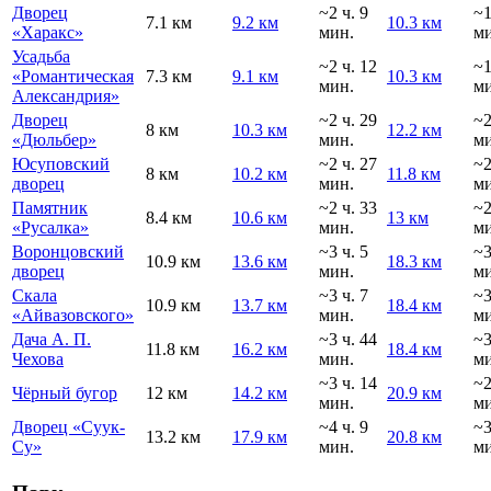
Дворец
~2 ч. 9
~
7.1 км
9.2 км
10.3 км
«Харакс»
мин.
ми
Усадьба
~2 ч. 12
~
«Романтическая
7.3 км
9.1 км
10.3 км
мин.
ми
Александрия»
Дворец
~2 ч. 29
~
8 км
10.3 км
12.2 км
«Дюльбер»
мин.
ми
Юсуповский
~2 ч. 27
~
8 км
10.2 км
11.8 км
дворец
мин.
ми
Памятник
~2 ч. 33
~
8.4 км
10.6 км
13 км
«Русалка»
мин.
ми
Воронцовский
~3 ч. 5
~
10.9 км
13.6 км
18.3 км
дворец
мин.
ми
Скала
~3 ч. 7
~
10.9 км
13.7 км
18.4 км
«Айвазовского»
мин.
ми
Дача А. П.
~3 ч. 44
~
11.8 км
16.2 км
18.4 км
Чехова
мин.
ми
~3 ч. 14
~
Чёрный бугор
12 км
14.2 км
20.9 км
мин.
ми
Дворец «Суук-
~4 ч. 9
~
13.2 км
17.9 км
20.8 км
Су»
мин.
ми