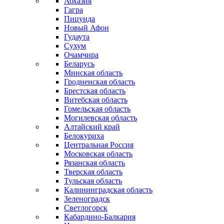
Абхазия
Гагра
Пицунда
Новый Афон
Гудаута
Сухум
Очамчира
Беларусь
Минская область
Гродненская область
Брестская область
Витебская область
Гомельская область
Могилевская область
Алтайский край
Белокуриха
Центральная Россия
Московская область
Рязанская область
Тверская область
Тульская область
Калининградская область
Зеленоградск
Светлогорск
Кабардино-Балкария