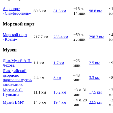
Аэропорт
~18 ч.
~1
60.6 км
81.3 км
98.8 км
«Симферополь»
14 мин.
ми
Морской порт
Морской порт
~59 ч.
~4
217.7 км
283.4 км
298.3 км
«Крым»
25 мин.
ми
Музеи
Дом-Музей А.П.
~23
1.1 км
1.7 км
2.5 км
~9
Чехова
мин.
Ливадийский
дворцово-
~43
2.4 км
3 км
3.3 км
~8
парковый музей-
мин.
заповедник
Музей А.С.
~3 ч. 31
~
11.1 км
15.2 км
17.5 км
Пушкина
мин.
ми
~4 ч. 28
~
Музей ВМФ
14.5 км
19.4 км
22.5 км
мин.
ми