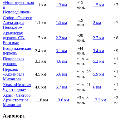
«Новомучеников
~15
1.1 км
1.3 км
1.5 км
~7
и
мин.
Исповедников»
Собор «Святого
~19
Александра
1.1 км
1.5 км
2 км
~7
мин.
Невского»
Армянская
~29
церковь СВ.
1.7 км
2.2 км
2.7 км
~8
мин.
Рипсиме
Воздвиженская
~44
2.4 км
3.1 км
3.4 км
~9
церковь
мин.
Покровская
~1 ч. 4
~
3.3 км
4.6 км
5.2 км
церковь
мин.
ми
Церковь
~1 ч. 20
~
«Архангела
4.5 км
5.6 км
5.9 км
мин.
ми
Михаила»
Храм «Николая
~1 ч. 21
~
4.6 км
5.7 км
6 км
Чудотворца»
мин.
ми
Храм «Святого
~3 ч. 8
~
Архистратига
11.6 км
13.6 км
17.3 км
мин.
ми
Михаила»
Аэропорт