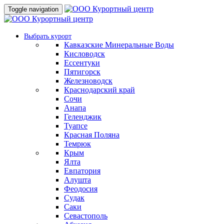
Toggle navigation
Выбрать курорт
Кавказские Минеральные Воды
Кисловодск
Ессентуки
Пятигорск
Железноводск
Краснодарский край
Сочи
Анапа
Геленджик
Туапсе
Красная Поляна
Темрюк
Крым
Ялта
Евпатория
Алушта
Феодосия
Судак
Саки
Севастополь