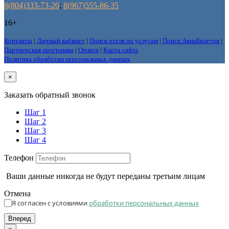
8(804)333-73-20
;
8(967)555-86-35
16+
Контакты
|
Личный кабинет
|
Поиск отеля по услугам
|
Поиск АвиаБилетов
|
Партнерская программа
|
Оплата
|
Карта сайта
Политика обработки персональных данных
×
Заказать обратный звонок
Шаг 1
Шаг 2
Шаг 3
Шаг 4
Телефон
Ваши данные никогда не будут переданы третьим лицам
Отмена
Я согласен с условиями
обработки персональных данных
Вперед