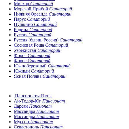
Мисхор
Санаторий
Морской Прибой
Санаторий
Нижняя Ореанда
Санаторий
Парус
Санаторий
Пушкино
Санаторий
Родина
Санаторий
Руссия
Санаторий
Руссия (бывш. Россия)
Санаторий
Сосновая Роща
Санаторий
Узбекистан
Санаторий
Форос
Санаторий
Форос
Санаторий
Южнобережный
Санаторий
Южный
Санаторий
Ясная Поляна
Санаторий
Пансионаты Ялты
Ай-Тодор-Юг
Пансионат
Дарсан
Пансионат
Массандра
Пансионат
Массандра
Пансионат
Муссон
Пансионат
Севастополь
Пансионат