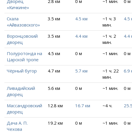
Дворец
2.8 км
0 м
~1 мин.
0 м
«Кичкине»
Скала
3.5 км
4.5 км
~1 ч. 3
4.5 
«Айвазовского»
мин.
Воронцовский
3.5 км
4.4 км
~1 ч. 2
4.4 
дворец
мин.
Полуротонда на
4.5 км
0 м
~1 мин.
0 м
Царской тропе
Чёрный бугор
4.7 км
5.7 км
~1 ч. 22
6.9 
мин.
Ливадийский
5.6 км
0 м
~1 мин.
0 м
дворец
Массандровский
12.8 км
16.7 км
~4 ч.
25.
дворец
Дача А. П.
19.2 км
0 м
~1 мин.
0 м
Чехова