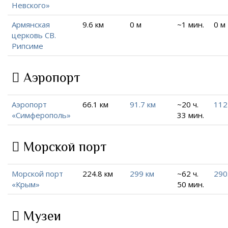
Невского»
Армянская
9.6 км
0 м
~1 мин.
0 м
церковь СВ.
Рипсиме
Аэропорт
Аэропорт
66.1 км
91.7 км
~20 ч.
112
«Симферополь»
33 мин.
Морской порт
Морской порт
224.8 км
299 км
~62 ч.
290
«Крым»
50 мин.
Музеи