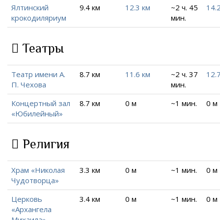
Ялтинский
9.4 км
12.3 км
~2 ч. 45
14.
крокодиляриум
мин.
Театры
Театр имени А.
8.7 км
11.6 км
~2 ч. 37
12.
П. Чехова
мин.
Концертный зал
8.7 км
0 м
~1 мин.
0 м
«Юбилейный»
Религия
Храм «Николая
3.3 км
0 м
~1 мин.
0 м
Чудотворца»
Церковь
3.4 км
0 м
~1 мин.
0 м
«Архангела
Михаила»