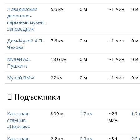
Ливадийский
5.6 км
0 м
~1 мин.
0 м
дворцово-
парковый музей-
заповедник
Дом-Музей А.П.
7.6 км
0 м
~1 мин.
0 м
Чехова
Музей А.С.
18.6 км
0 м
~1 мин.
0 м
Пушкина
Музей ВМФ
22 км
0 м
~1 мин.
0 м
Подъемники
Канатная
809 м
1.7 км
~26
1.7 
станция
мин.
«Нижняя»
Канатная
2.2 км
2.5 км
~34
2.5 