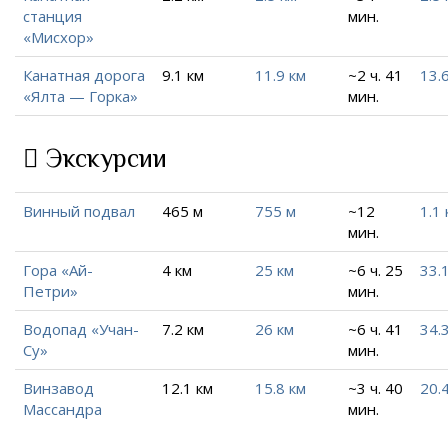
станция
мин.
«Мисхор»
Канатная дорога
9.1 км
11.9 км
~2 ч. 41
13.
«Ялта — Горка»
мин.
Экскурсии
Винный подвал
465 м
755 м
~12
1.1 
мин.
Гора «Ай-
4 км
25 км
~6 ч. 25
33.
Петри»
мин.
Водопад «Учан-
7.2 км
26 км
~6 ч. 41
34.
Су»
мин.
Винзавод
12.1 км
15.8 км
~3 ч. 40
20.
Массандра
мин.