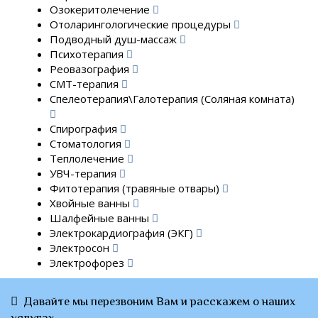
Озокеритолечение
Отоларингологические процедуры
Подводный душ-массаж
Психотерапия
Реовазография
СМТ-терапия
Спелеотерапия\Галотерапия (Соляная комната)
Спирография
Стоматология
Теплолечение
УВЧ-терапия
Фитотерапия (травяные отвары)
Хвойные ванны
Шалфейные ванны
Электрокардиография (ЭКГ)
Электросон
Электрофорез
Давайте мы перезвоним Вам и расскажем о наших
услугах