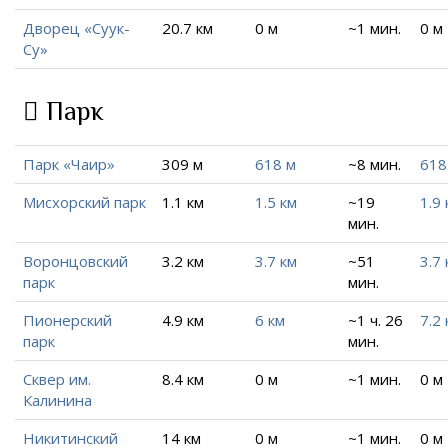
Дворец «Суук-
20.7 км
0 м
~1 мин.
0 м
Су»
Парк
Парк «Чаир»
309 м
618 м
~8 мин.
618
Мисхорский парк
1.1 км
1.5 км
~19
1.9 
мин.
Воронцовский
3.2 км
3.7 км
~51
3.7 
парк
мин.
Пионерский
4.9 км
6 км
~1 ч. 26
7.2 
парк
мин.
Сквер им.
8.4 км
0 м
~1 мин.
0 м
Калинина
Никитинский
14 км
0 м
~1 мин.
0 м