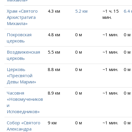
Храм «Святого
4.3 км
5.2 км
~1 ч. 15
6.4 
Архистратига
мин.
Михаила»
Покровская
4.8 км
0 м
~1 мин.
0 м
церковь
Воздвиженская
5.5 км
0 м
~1 мин.
0 м
церковь
Церковь
8.8 км
0 м
~1 мин.
0 м
«Пресвятой
Девы Марии»
Часовня
8.9 км
0 м
~1 мин.
0 м
«Новомучеников
и
Исповедников»
Собор «Святого
9 км
0 м
~1 мин.
0 м
Александра