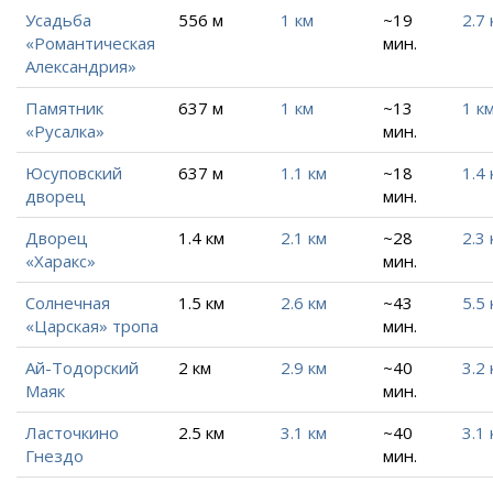
Усадьба
556 м
1 км
~19
2.7 
«Романтическая
мин.
Александрия»
Памятник
637 м
1 км
~13
1 к
«Русалка»
мин.
Юсуповский
637 м
1.1 км
~18
1.4 
дворец
мин.
Дворец
1.4 км
2.1 км
~28
2.3 
«Харакс»
мин.
Солнечная
1.5 км
2.6 км
~43
5.5 
«Царская» тропа
мин.
Ай-Тодорский
2 км
2.9 км
~40
3.2 
Маяк
мин.
Ласточкино
2.5 км
3.1 км
~40
3.1 
Гнездо
мин.