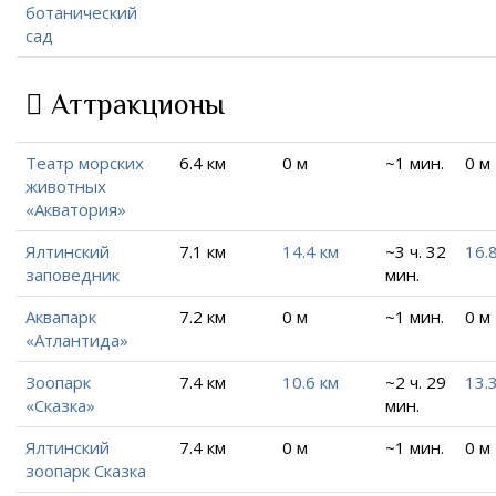
ботанический
сад
Аттракционы
Театр морских
6.4 км
0 м
~1 мин.
0 м
животных
«Акватория»
Ялтинский
7.1 км
14.4 км
~3 ч. 32
16.
заповедник
мин.
Аквапарк
7.2 км
0 м
~1 мин.
0 м
«Атлантида»
Зоопарк
7.4 км
10.6 км
~2 ч. 29
13.
«Сказка»
мин.
Ялтинский
7.4 км
0 м
~1 мин.
0 м
зоопарк Сказка