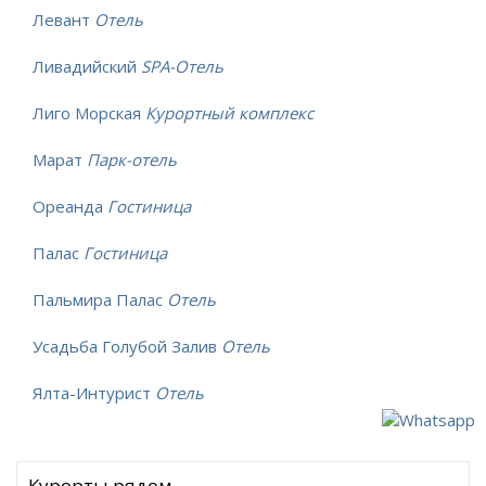
Левант
Отель
Ливадийский
SPA-Отель
Лиго Морская
Курортный комплекс
Марат
Парк-отель
Ореанда
Гостиница
Палас
Гостиница
Пальмира Палас
Отель
Усадьба Голубой Залив
Отель
Ялта-Интурист
Отель
Курорты рядом