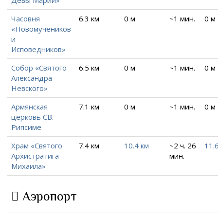
Девы Марии»
Часовня
6.3 км
0 м
~1 мин.
0 м
«Новомучеников
и
Исповедников»
Собор «Святого
6.5 км
0 м
~1 мин.
0 м
Александра
Невского»
Армянская
7.1 км
0 м
~1 мин.
0 м
церковь СВ.
Рипсиме
Храм «Святого
7.4 км
10.4 км
~2 ч. 26
11.
Архистратига
мин.
Михаила»
Аэропорт