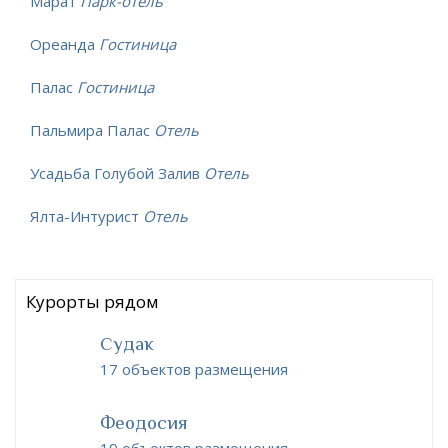
Марат
Парк-отель
Ореанда
Гостиница
Палас
Гостиница
Пальмира Палас
Отель
Усадьба Голубой Залив
Отель
Ялта-Интурист
Отель
Курорты рядом
Судак
17 объектов размещения
Феодосия