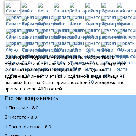
Санаторий «Курпаты»
находится на побережье, в
нескольких километрах от г. Ялты. Санаторий окружен
живописным парком площадью 9,7 га. Здание
здравницы имеет 3 этажа и сделано в виде кольца на
высоких башнях. Санаторий способен единовременно
принять около 400 гостей.
Гостям понравилось
Питание - 8.0
Чистота - 8.0
Расположение - 8.0