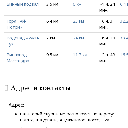
Винный подвал
3.5 км
6 км
~1 ч. 24
6.4 
мин.
Гора «Ай-
6.4 км
23 км
~6 ч. 3
32.
Петри»
мин.
Водопад «Учан-
7 км
24 км
~6 ч. 18
33.
Су»
мин.
Винзавод
9.5 км
11.7 км
~2 ч. 48
16.
Массандра
мин.
Адрес и контакты
Адрес:
Санаторий «Курпаты» расположен по адресу:
г. Ялта, п. Курпаты, Алупкинское шоссе, 12а