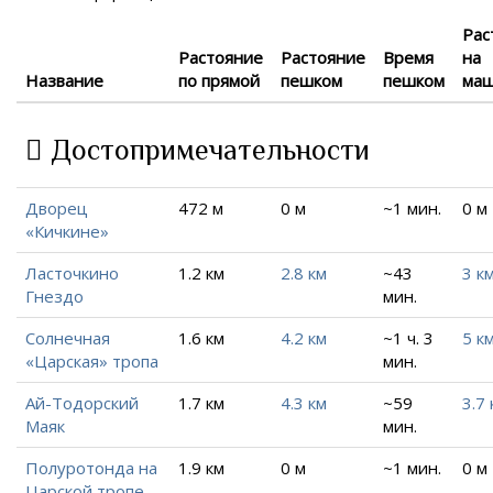
Рас
Растояние
Растояние
Время
на
Название
по прямой
пешком
пешком
ма
Достопримечательности
Дворец
472 м
0 м
~1 мин.
0 м
«Кичкине»
Ласточкино
1.2 км
2.8 км
~43
3 к
Гнездо
мин.
Солнечная
1.6 км
4.2 км
~1 ч. 3
5 к
«Царская» тропа
мин.
Ай-Тодорский
1.7 км
4.3 км
~59
3.7 
Маяк
мин.
Полуротонда на
1.9 км
0 м
~1 мин.
0 м
Царской тропе