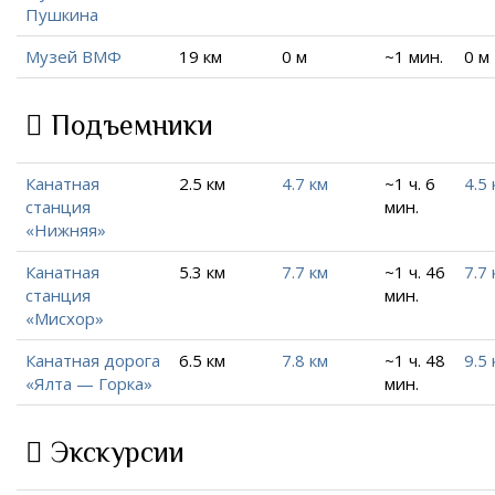
Пушкина
Музей ВМФ
19 км
0 м
~1 мин.
0 м
Подъемники
Канатная
2.5 км
4.7 км
~1 ч. 6
4.5 
станция
мин.
«Нижняя»
Канатная
5.3 км
7.7 км
~1 ч. 46
7.7 
станция
мин.
«Мисхор»
Канатная дорога
6.5 км
7.8 км
~1 ч. 48
9.5 
«Ялта — Горка»
мин.
Экскурсии