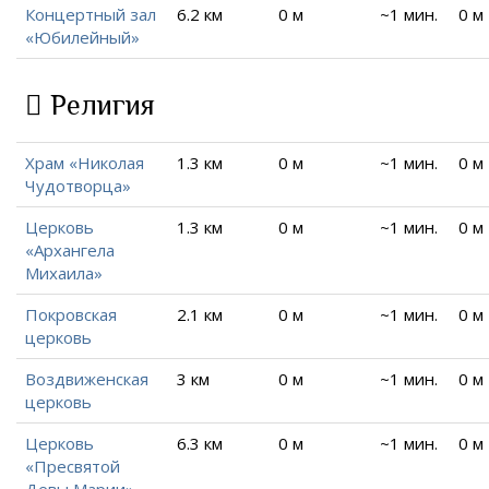
Концертный зал
6.2 км
0 м
~1 мин.
0 м
«Юбилейный»
Религия
Храм «Николая
1.3 км
0 м
~1 мин.
0 м
Чудотворца»
Церковь
1.3 км
0 м
~1 мин.
0 м
«Архангела
Михаила»
Покровская
2.1 км
0 м
~1 мин.
0 м
церковь
Воздвиженская
3 км
0 м
~1 мин.
0 м
церковь
Церковь
6.3 км
0 м
~1 мин.
0 м
«Пресвятой