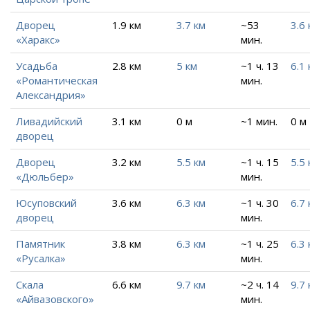
Дворец
1.9 км
3.7 км
~53
3.6 
«Харакс»
мин.
Усадьба
2.8 км
5 км
~1 ч. 13
6.1 
«Романтическая
мин.
Александрия»
Ливадийский
3.1 км
0 м
~1 мин.
0 м
дворец
Дворец
3.2 км
5.5 км
~1 ч. 15
5.5 
«Дюльбер»
мин.
Юсуповский
3.6 км
6.3 км
~1 ч. 30
6.7 
дворец
мин.
Памятник
3.8 км
6.3 км
~1 ч. 25
6.3 
«Русалка»
мин.
Скала
6.6 км
9.7 км
~2 ч. 14
9.7 
«Айвазовского»
мин.