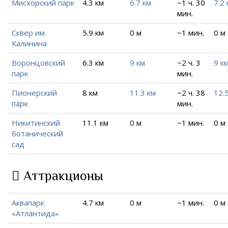
Мисхорский парк
4.3 км
6.7 км
~1 ч. 30
7.2 
мин.
Сквер им.
5.9 км
0 м
~1 мин.
0 м
Калинина
Воронцовский
6.3 км
9 км
~2 ч. 3
9 к
парк
мин.
Пионерский
8 км
11.3 км
~2 ч. 38
12.
парк
мин.
Никитинский
11.1 км
0 м
~1 мин.
0 м
ботанический
сад
Аттракционы
Аквапарк
4.7 км
0 м
~1 мин.
0 м
«Атлантида»