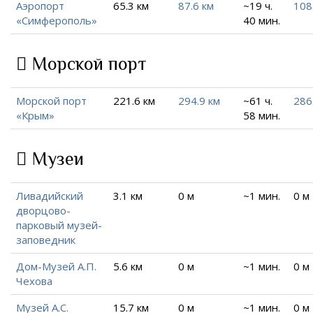
Аэропорт
65.3 км
87.6 км
~19 ч.
108
«Симферополь»
40 мин.
Морской порт
Морской порт
221.6 км
294.9 км
~61 ч.
286
«Крым»
58 мин.
Музеи
Ливадийский
3.1 км
0 м
~1 мин.
0 м
дворцово-
парковый музей-
заповедник
Дом-Музей А.П.
5.6 км
0 м
~1 мин.
0 м
Чехова
Музей А.С.
15.7 км
0 м
~1 мин.
0 м