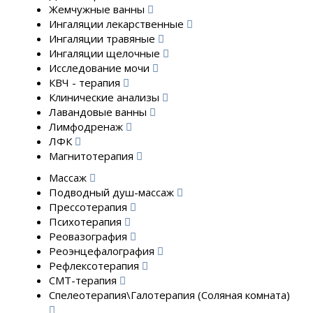
Жемчужные ванны
Ингаляции лекарственные
Ингаляции травяные
Ингаляции щелочные
Исследование мочи
КВЧ - терапия
Клинические анализы
Лавандовые ванны
Лимфодренаж
ЛФК
Магнитотерапия
Массаж
Подводный душ-массаж
Прессотерапия
Психотерапия
Реовазография
Реоэнцефалография
Рефлексотерапия
СМТ-терапия
Спелеотерапия\Галотерапия (Соляная комната)