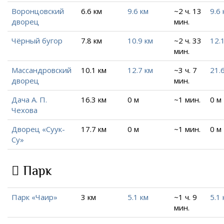
Воронцовский
6.6 км
9.6 км
~2 ч. 13
9.6 
дворец
мин.
Чёрный бугор
7.8 км
10.9 км
~2 ч. 33
12.
мин.
Массандровский
10.1 км
12.7 км
~3 ч. 7
21.
дворец
мин.
Дача А. П.
16.3 км
0 м
~1 мин.
0 м
Чехова
Дворец «Суук-
17.7 км
0 м
~1 мин.
0 м
Су»
Парк
Парк «Чаир»
3 км
5.1 км
~1 ч. 9
5.1 
мин.