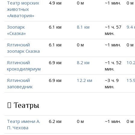
Театр морских
4.9 км
0 м
~1 мин.
0 м
животных
«Акватория»
Зоопарк
6.1 км
8.1 км
~1 ч. 57
9.4 
«Сказка»
мин.
Ялтинский
6.1 км
0 м
~1 мин.
0 м
зоопарк Сказка
Ялтинский
6.9 км
8.2 км
~1 ч. 52
10.
крокодиляриум
мин.
Ялтинский
6.9 км
12.2 км
~3 ч. 9
15.
заповедник
мин.
Театры
Театр имени А.
6.2 км
0 м
~1 мин.
0 м
П. Чехова