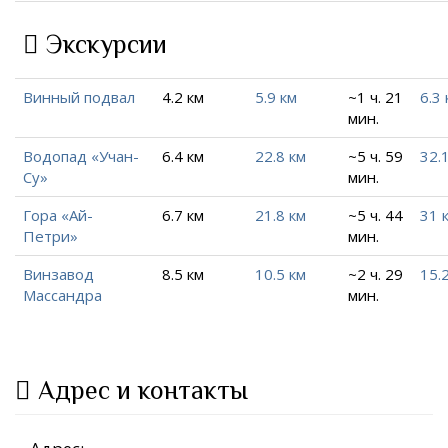
Экскурсии
Винный подвал
4.2 км
5.9 км
~1 ч. 21
6.3 
мин.
Водопад «Учан-
6.4 км
22.8 км
~5 ч. 59
32.
Су»
мин.
Гора «Ай-
6.7 км
21.8 км
~5 ч. 44
31 
Петри»
мин.
Винзавод
8.5 км
10.5 км
~2 ч. 29
15.
Массандра
мин.
Адрес и контакты