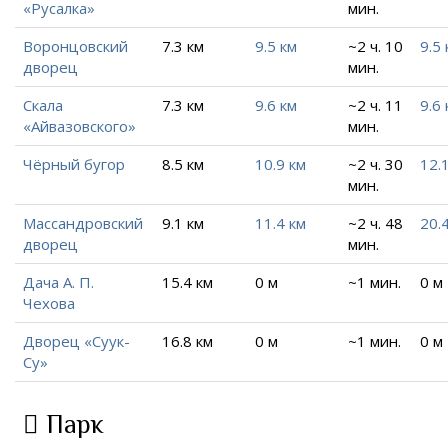
«Русалка»
мин.
Воронцовский
7.3 км
9.5 км
~2 ч. 10
9.5 
дворец
мин.
Скала
7.3 км
9.6 км
~2 ч. 11
9.6 
«Айвазовского»
мин.
Чёрный бугор
8.5 км
10.9 км
~2 ч. 30
12.
мин.
Массандровский
9.1 км
11.4 км
~2 ч. 48
20.
дворец
мин.
Дача А. П.
15.4 км
0 м
~1 мин.
0 м
Чехова
Дворец «Суук-
16.8 км
0 м
~1 мин.
0 м
Су»
Парк