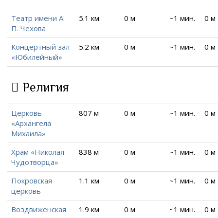
Театр имени А.
5.1 км
0 м
~1 мин.
0 м
П. Чехова
Концертный зал
5.2 км
0 м
~1 мин.
0 м
«Юбилейный»
Религия
Церковь
807 м
0 м
~1 мин.
0 м
«Архангела
Михаила»
Храм «Николая
838 м
0 м
~1 мин.
0 м
Чудотворца»
Покровская
1.1 км
0 м
~1 мин.
0 м
церковь
Воздвиженская
1.9 км
0 м
~1 мин.
0 м