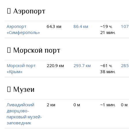
Аэропорт
Аэропорт
64.3 км
86.4 км
~19 ч.
107
«Симферополь»
21 мин.
Морской порт
Морской порт
220.9 км
293.7 км
~61 ч.
285
«Крым»
38 мин.
Музеи
Ливадийский
2 км
0 м
~1 мин.
0 м
дворцово-
парковый музей-
заповедник