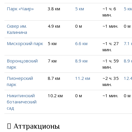
Парк «Чаир»
3.8 км
5 км
~1 ч. 6
5 к
мин.
Сквер им.
4.9 км
0 м
~1 мин.
0 м
Калинина
Мисхорский парк
5 км
6.6 км
~1 ч. 27
7.1 
мин.
Воронцовский
7 км
8.9 км
~1 ч. 59
8.9 
парк
мин.
Пионерский
8.7 км
11.2 км
~2 ч. 35
12.
парк
мин.
Никитинский
10.2 км
0 м
~1 мин.
0 м
ботанический
сад
Аттракционы