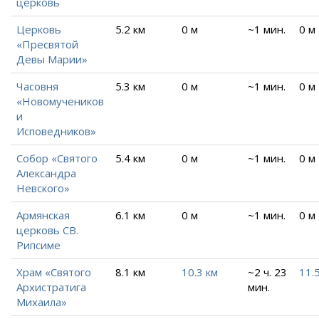
церковь
Церковь
5.2 км
0 м
~1 мин.
0 м
«Пресвятой
Девы Марии»
Часовня
5.3 км
0 м
~1 мин.
0 м
«Новомучеников
и
Исповедников»
Собор «Святого
5.4 км
0 м
~1 мин.
0 м
Александра
Невского»
Армянская
6.1 км
0 м
~1 мин.
0 м
церковь СВ.
Рипсиме
Храм «Святого
8.1 км
10.3 км
~2 ч. 23
11.
Архистратига
мин.
Михаила»