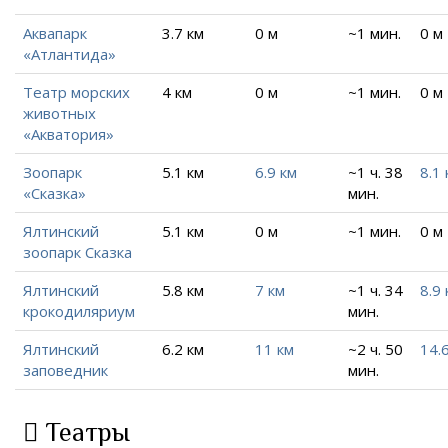
Аквапарк
3.7 км
0 м
~1 мин.
0 м
«Атлантида»
Театр морских
4 км
0 м
~1 мин.
0 м
животных
«Акватория»
Зоопарк
5.1 км
6.9 км
~1 ч. 38
8.1 
«Сказка»
мин.
Ялтинский
5.1 км
0 м
~1 мин.
0 м
зоопарк Сказка
Ялтинский
5.8 км
7 км
~1 ч. 34
8.9 
крокодиляриум
мин.
Ялтинский
6.2 км
11 км
~2 ч. 50
14.
заповедник
мин.
Театры