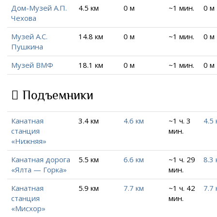
Дом-Музей А.П.
4.5 км
0 м
~1 мин.
0 м
Чехова
Музей А.С.
14.8 км
0 м
~1 мин.
0 м
Пушкина
Музей ВМФ
18.1 км
0 м
~1 мин.
0 м
Подъемники
Канатная
3.4 км
4.6 км
~1 ч. 3
4.5 
станция
мин.
«Нижняя»
Канатная дорога
5.5 км
6.6 км
~1 ч. 29
8.3 
«Ялта — Горка»
мин.
Канатная
5.9 км
7.7 км
~1 ч. 42
7.7 
станция
мин.
«Мисхор»