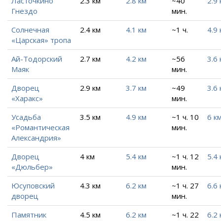
Ласточкино
2.3 км
2.8 км
~40
2.9 
Гнездо
мин.
Солнечная
2.4 км
4.1 км
~1 ч.
4.9 
«Царская» тропа
Ай-Тодорский
2.7 км
4.2 км
~56
3.6 
Маяк
мин.
Дворец
2.9 км
3.7 км
~49
3.6 
«Харакс»
мин.
Усадьба
3.5 км
4.9 км
~1 ч. 10
6 к
«Романтическая
мин.
Александрия»
Дворец
4 км
5.4 км
~1 ч. 12
5.4 
«Дюльбер»
мин.
Юсуповский
4.3 км
6.2 км
~1 ч. 27
6.6 
дворец
мин.
Памятник
4.5 км
6.2 км
~1 ч. 22
6.2 