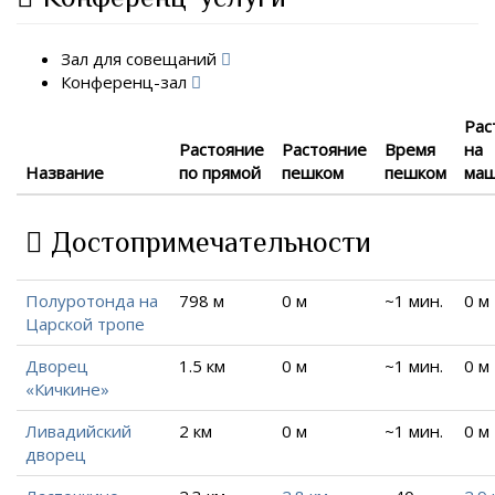
Зал для совещаний
Конференц-зал
Рас
Растояние
Растояние
Время
на
Название
по прямой
пешком
пешком
ма
Достопримечательности
Полуротонда на
798 м
0 м
~1 мин.
0 м
Царской тропе
Дворец
1.5 км
0 м
~1 мин.
0 м
«Кичкине»
Ливадийский
2 км
0 м
~1 мин.
0 м
дворец