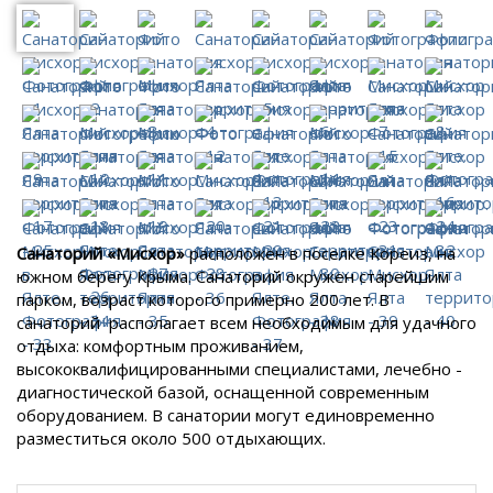
Санаторий «Мисхор»
расположен в поселке Кореиз, на
южном берегу Крыма. Санаторий окружен старейшим
парком, возраст которого примерно 200 лет. В
санаторий располагает всем необходимым для удачного
отдыха: комфортным проживанием,
высококвалифицированными специалистами, лечебно -
диагностической базой, оснащенной современным
оборудованием. В санатории могут единовременно
разместиться около 500 отдыхающих.