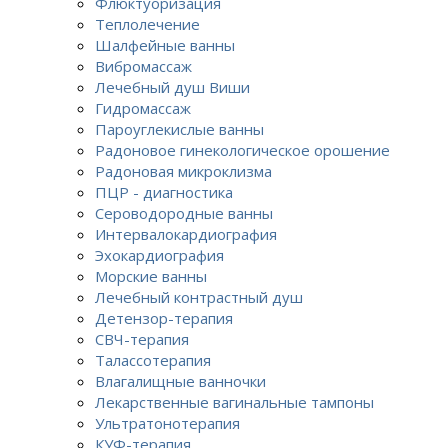
Флюктуоризация
Теплолечение
Шалфейные ванны
Вибромассаж
Лечебный душ Виши
Гидромассаж
Пароуглекислые ванны
Радоновое гинекологическое орошение
Радоновая микроклизма
ПЦР - диагностика
Сероводородные ванны
Интервалокардиография
Эхокардиография
Морские ванны
Лечебный контрастный душ
Детензор-терапия
СВЧ-терапия
Талассотерапия
Влагалищные ванночки
Лекарственные вагинальные тампоны
Ультратонотерапия
КУФ-терапия