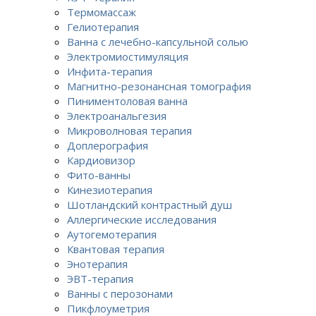
Термомассаж
Гелиотерапия
Ванна с лечебно-капсульной солью
Электромиостимуляция
Инфита-терапия
Магнитно-резонансная томография
Пиниментоловая ванна
Электроанальгезия
Микроволновая терапия
Доплерография
Кардиовизор
Фито-ванны
Кинезиотерапия
Шотландский контрастный душ
Аллергические исследования
Аутогемотерапия
Квантовая терапия
Энотерапия
ЭВТ-терапия
Ванны с перозонами
Пикфлоуметрия