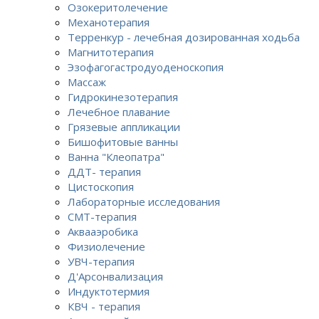
Озокеритолечение
Механотерапия
Терренкур - лечебная дозированная ходьба
Магнитотерапия
Эзофагогастродуоденоскопия
Массаж
Гидрокинезотерапия
Лечебное плавание
Грязевые аппликации
Бишофитовые ванны
Ванна "Клеопатра"
ДДТ- терапия
Цистоскопия
Лабораторные исследования
СМТ-терапия
Аквааэробика
Физиолечение
УВЧ-терапия
Д'Арсонвализация
Индуктотермия
КВЧ - терапия