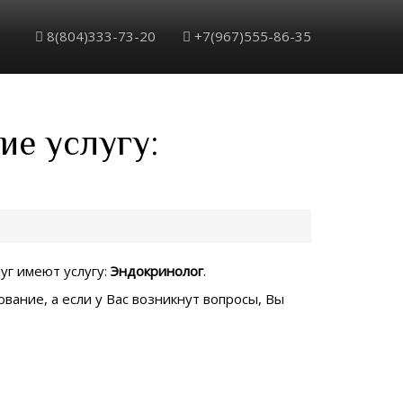
8(804)333-73-20
+7(967)555-86-35
ие услугу:
луг имеют услугу:
Эндокринолог
.
вание, а если у Вас возникнут вопросы, Вы