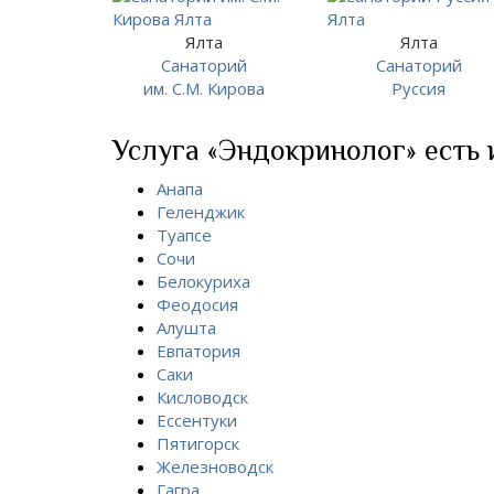
Ялта
Ялта
Санаторий
Санаторий
им. С.М. Кирова
Руссия
Услуга «Эндокринолог» есть 
Анапа
Геленджик
Туапсе
Сочи
Белокуриха
Феодосия
Алушта
Евпатория
Саки
Кисловодск
Ессентуки
Пятигорск
Железноводск
Гагра