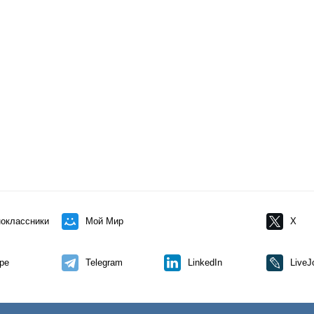
оклассники
Мой Мир
X
pe
Telegram
LinkedIn
LiveJ