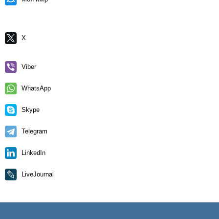
X
Viber
WhatsApp
Skype
Telegram
LinkedIn
LiveJournal