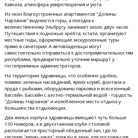
Кавказа, атмосфера умиротворения и уюта.
Из окон благоустроенных апартаментов "Долины
Нарзанов" виднеются горы, а поездка к
величественному Эльбрусу занимает около двух часов.
Путешествия к подножью хребта, кстати, организуют
местные гиды, оформляющие экскурсионные туры
прямо в санатории. А автовладельцы могут
самостоятельно отправиться к достопримечательностям
республики, предварительно уточнив маршрут у
гостеприимных администраторов.
На территории здравницы, что особенно удобно,
помимо зеленых насаждений, ярких клумб, фонтана и
пруда с рыбками, оборудованы парковка и всесезонный
бассейн. Бассейн с азотно-термальной водой - гордость
"Долины Нарзанов" и излюбленное место отдыха у
большинства отдыхающих.
Два жилых корпуса здравницы вмещают чуть больше
130 номеров, а в двухэтажном клубе-столовой
располагается просторный обеденный зал, где по
системе "меню-заказ" трижды в день для постояльцев