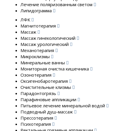
Лечение поляризованным светом
Липидограмма
ЛФК
Магнитотерапия
Массаж
Массаж гинекологический
Массаж урологический
Механотерапия
Микроклизмы
Минеральные ванны
Мониторная очистка кишечника
Озонотерапия
Оксигенобаротерапия
Очистительные клизмы
Парадонтогрязь
Парафиновые аппликации
Питьевое лечение минеральной водой
Подводный душ-массаж
Прессотерапия
Психотерапия
Ректальные грязевые аппликации