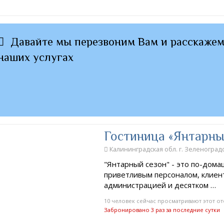
Давайте мы перезвоним Вам и расскажем
наших услугах
Гостиница «Янтарны
Калининградская обл. г. Зеленоградск
"Янтарный сезон" - это по-дома
приветливым персоналом, клие
администрацией и десятком …
10 человек сейчас просматривают этот от
Забронировано 3 раз за последние сутки