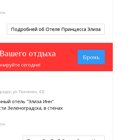
ель
Подробней
об Отеле Принцесса Элиза
 Вашего отдыха
Бронь
онируйте сегодня!
радск, ул. Ткаченко, 4
чный отель "Элиза Инн"
ти Зеленоградска, в стенах
ель