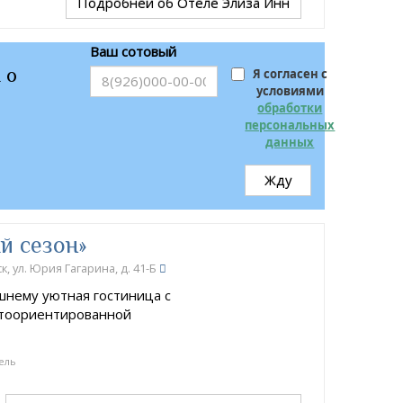
Подробней
об Отеле Элиза Инн
Ваш сотовый
 о
Я согласен с
условиями
обработки
персональных
данных
Жду
й сезон»
, ул. Юрия Гагарина, д. 41-Б
шнему уютная гостиница с
нтоориентированной
ель