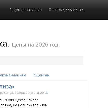
8(804)333-73-20
+7(967)555-86-35
ка.
Цены на 2026 год
екомендациям
Оценкам
лиза»
радск, ул. Володарского, д. 20А
ь "Принцесса Элиза"
 пляжа, на незначительном