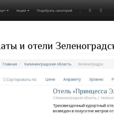
рорт
Акции
Подобрать санаторий
аты и отели Зеленоградс
Главная
Калининградская область
Зеленоградск
Цене
Алфавиту
Уровню
Р
Сортировать по:
Отель «Принцесса Э
Калининградская область, г. Зеленог
Трехзвездочный курортный отел
возведен в полусотне метров от