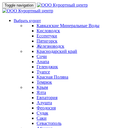
Toggle navigation
Выбрать курорт
Кавказские Минеральные Воды
Кисловодск
Ессентуки
Пятигорск
Железноводск
Краснодарский край
Сочи
Анапа
Геленджик
Туапсе
Красная Поляна
Темрюк
Крым
Ялта
Евпатория
Алушта
Феодосия
Судак
Саки
Севастополь