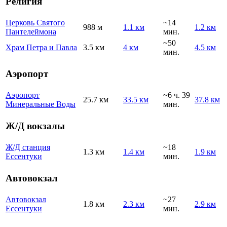
Религия
Церковь Святого
~14
988 м
1.1 км
1.2 км
Пантелеймона
мин.
~50
Храм Петра и Павла
3.5 км
4 км
4.5 км
мин.
Аэропорт
Аэропорт
~6 ч. 39
25.7 км
33.5 км
37.8 км
Минеральные Воды
мин.
Ж/Д вокзалы
Ж/Д станция
~18
1.3 км
1.4 км
1.9 км
Ессентуки
мин.
Автовокзал
Автовокзал
~27
1.8 км
2.3 км
2.9 км
Ессентуки
мин.