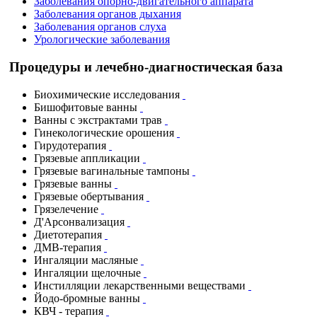
Заболевания опорно-двигательного аппарата
Заболевания органов дыхания
Заболевания органов слуха
Урологические заболевания
Процедуры и лечебно-диагностическая база
Биохимические исследования
Бишофитовые ванны
Ванны с экстрактами трав
Гинекологические орошения
Гирудотерапия
Грязевые аппликации
Грязевые вагинальные тампоны
Грязевые ванны
Грязевые обертывания
Грязелечение
Д'Арсонвализация
Диетотерапия
ДМВ-терапия
Ингаляции масляные
Ингаляции щелочные
Инстилляции лекарственными веществами
Йодо-бромные ванны
КВЧ - терапия