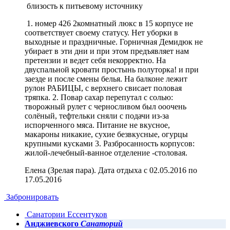
близость к питьевому источнику
1. номер 426 2комнатный люкс в 15 корпусе не
соответствует своему статусу. Нет уборки в
выходные и праздничные. Горничная Демидюк не
убирает в эти дни и при этом предъявляет нам
претензии и ведет себя некорректно. На
двуспальной кровати простынь полуторка! и при
заезде и после смены белья. На балконе лежит
рулон РАБИЦЫ, с верхнего свисает половая
тряпка. 2. Повар сахар перепутал с солью:
творожный рулет с черносливом был ооочень
солёный, тефтельки сняли с подачи из-за
испорченного мяса. Питание не вкусное,
макароны никакие, сухие безвкусные, огурцы
крупными кусками 3. Разбросанность корпусов:
жилой-лечебный-ванное отделение -столовая.
Елена (Зрелая пара). Дата отдыха с 02.05.2016 по
17.05.2016
Забронировать
Санатории Ессентуков
Анджиевского
Санаторий