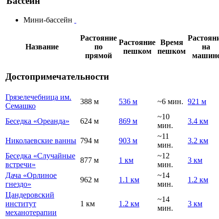
Бассейн
Мини-бассейн
Растояние
Растоян
Растояние
Время
Название
по
на
пешком
пешком
прямой
машин
Достопримечательности
Грязелечебница им.
388 м
536 м
~6 мин.
921 м
Семашко
~10
Беседка «Ореанда»
624 м
869 м
3.4 км
мин.
~11
Николаевские ванны
794 м
903 м
3.2 км
мин.
Беседка «Случайные
~12
877 м
1 км
3 км
встречи»
мин.
Дача «Орлиное
~14
962 м
1.1 км
1.2 км
гнездо»
мин.
Цандеровский
~14
институт
1 км
1.2 км
3 км
мин.
механотерапии