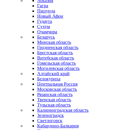
Абхазия
Гагра
Пицунда
Новый Афон
Гудаута
Сухум
Очамчира
Беларусь
Минская область
Гродненская область
Брестская область
Витебская область
Гомельская область
Могилевская область
Алтайский край
Белокуриха
Центральная Россия
Московская область
Рязанская область
Тверская область
Тульская область
Калининградская область
Зеленоградск
Светлогорск
Кабардино-Балкария