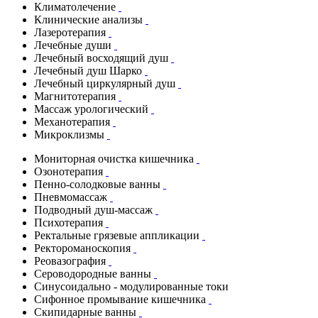
Климатолечение
Клинические анализы
Лазеротерапия
Лечебные души
Лечебный восходящий душ
Лечебный душ Шарко
Лечебный циркулярный душ
Магнитотерапия
Массаж урологический
Механотерапия
Микроклизмы
Мониторная очистка кишечника
Озонотерапия
Пенно-солодковые ванны
Пневмомассаж
Подводный душ-массаж
Психотерапия
Ректальные грязевые аппликации
Ректороманоскопия
Реовазография
Сероводородные ванны
Синусоидально - модулированные токи
Сифонное промывание кишечника
Скипидарные ванны