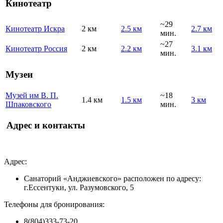
Кинотеатр
~29
Кинотеатр Искра
2 км
2.5 км
2.7 км
мин.
~27
Кинотеатр Россия
2 км
2.2 км
3.1 км
мин.
Музеи
Музей им В. П.
~18
1.4 км
1.5 км
3 км
Шпаковского
мин.
Адрес и контакты
Адрес:
Санаторий «Анджиевского» расположен по адресу:
г.Ессентуки, ул. Разумовского, 5
Телефоны для бронирования:
8(804)333-73-20