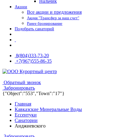
Нальчик
Акции
Все акции и предложения
Акция "Трансфер за наш счет"
Ранее бронирование
Подобрать санаторий
8(804)333-73-20
+7(967)555-86-35
8(804)333-73-20
8(967)555-86-35
Обратный звонок
Забронировать
{"Object":"553","Town":"17"}
Главная
Кавказские Минеральные Воды
Ессентуки
Санатории
Анджиевского
Забронировать