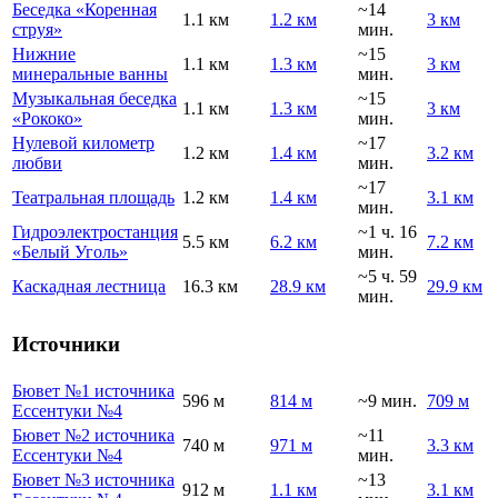
Беседка «Коренная
~14
1.1 км
1.2 км
3 км
струя»
мин.
Нижние
~15
1.1 км
1.3 км
3 км
минеральные ванны
мин.
Музыкальная беседка
~15
1.1 км
1.3 км
3 км
«Рококо»
мин.
Нулевой километр
~17
1.2 км
1.4 км
3.2 км
любви
мин.
~17
Театральная площадь
1.2 км
1.4 км
3.1 км
мин.
Гидроэлектростанция
~1 ч. 16
5.5 км
6.2 км
7.2 км
«Белый Уголь»
мин.
~5 ч. 59
Каскадная лестница
16.3 км
28.9 км
29.9 км
мин.
Источники
Бювет №1 источника
596 м
814 м
~9 мин.
709 м
Ессентуки №4
Бювет №2 источника
~11
740 м
971 м
3.3 км
Ессентуки №4
мин.
Бювет №3 источника
~13
912 м
1.1 км
3.1 км