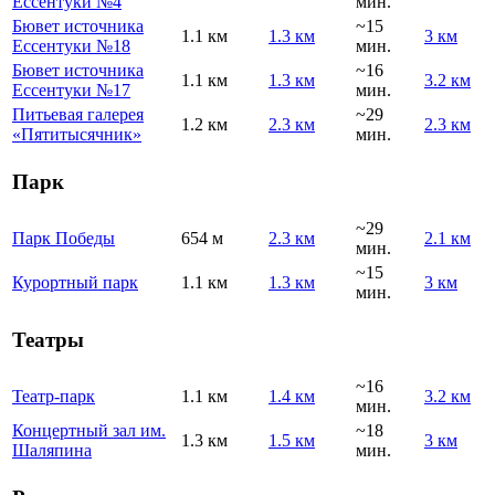
Ессентуки №4
мин.
Бювет источника
~15
1.1 км
1.3 км
3 км
Ессентуки №18
мин.
Бювет источника
~16
1.1 км
1.3 км
3.2 км
Ессентуки №17
мин.
Питьевая галерея
~29
1.2 км
2.3 км
2.3 км
«Пятитысячник»
мин.
Парк
~29
Парк Победы
654 м
2.3 км
2.1 км
мин.
~15
Курортный парк
1.1 км
1.3 км
3 км
мин.
Театры
~16
Театр-парк
1.1 км
1.4 км
3.2 км
мин.
Концертный зал им.
~18
1.3 км
1.5 км
3 км
Шаляпина
мин.