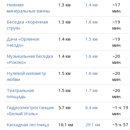
Нижние
1.3 км
1.4 км
~17
минеральные ванны
мин.
Беседка «Коренная
1.3 км
1.6 км
~19
струя»
мин.
Дача «Орлиное
1.4 км
1.5 км
~19
гнездо»
мин.
Музыкальная беседка
1.4 км
1.6 км
~20
«Рококо»
мин.
Нулевой километр
1.5 км
1.6 км
~20
любви
мин.
Театральная
1.5 км
1.7 км
~20
площадь
мин.
Гидроэлектростанция
5.7 км
6.4 км
~1 ч. 19
«Белый Уголь»
мин.
Каскадная лестница
16.1 км
29.1 км
~5 ч. 57