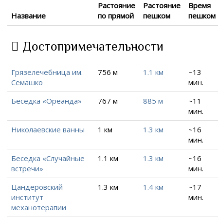
Растояние
Растояние
Время
Название
по прямой
пешком
пешком
Достопримечательности
Грязелечебница им.
756 м
1.1 км
~13
Семашко
мин.
Беседка «Ореанда»
767 м
885 м
~11
мин.
Николаевские ванны
1 км
1.3 км
~16
мин.
Беседка «Случайные
1.1 км
1.3 км
~16
встречи»
мин.
Цандеровский
1.3 км
1.4 км
~17
институт
мин.
механотерапии