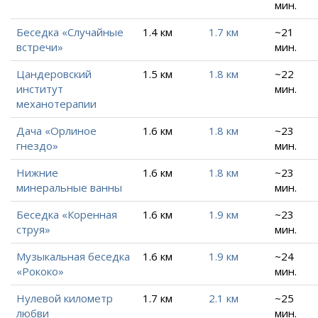
мин.
Беседка «Случайные
1.4 км
1.7 км
~21
встречи»
мин.
Цандеровский
1.5 км
1.8 км
~22
институт
мин.
механотерапии
Дача «Орлиное
1.6 км
1.8 км
~23
гнездо»
мин.
Нижние
1.6 км
1.8 км
~23
минеральные ванны
мин.
Беседка «Коренная
1.6 км
1.9 км
~23
струя»
мин.
Музыкальная беседка
1.6 км
1.9 км
~24
«Рококо»
мин.
Нулевой километр
1.7 км
2.1 км
~25
любви
мин.