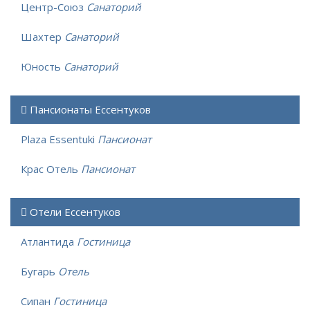
Центр-Союз
Санаторий
Шахтер
Санаторий
Юность
Санаторий
Пансионаты Ессентуков
Plaza Essentuki
Пансионат
Крас Отель
Пансионат
Отели Ессентуков
Атлантида
Гостиница
Бугарь
Отель
Сипан
Гостиница