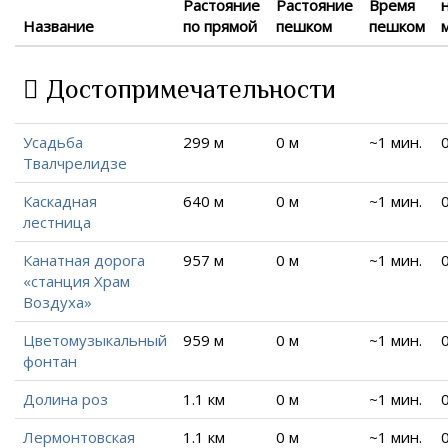
Растояние
Растояние
Время
Название
по прямой
пешком
пешком
Достопримечательности
Усадьба
299 м
0 м
~1 мин.
Твалчрелидзе
Каскадная
640 м
0 м
~1 мин.
лестница
Канатная дорога
957 м
0 м
~1 мин.
«станция Храм
Воздуха»
Цветомузыкальный
959 м
0 м
~1 мин.
фонтан
Долина роз
1.1 км
0 м
~1 мин.
Лермонтовская
1.1 км
0 м
~1 мин.