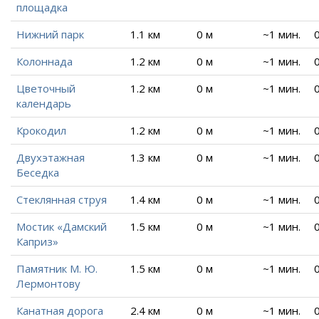
площадка
Нижний парк
1.1 км
0 м
~1 мин.
Колоннада
1.2 км
0 м
~1 мин.
Цветочный
1.2 км
0 м
~1 мин.
календарь
Крокодил
1.2 км
0 м
~1 мин.
Двухэтажная
1.3 км
0 м
~1 мин.
Беседка
Стеклянная струя
1.4 км
0 м
~1 мин.
Мостик «Дамский
1.5 км
0 м
~1 мин.
Каприз»
Памятник М. Ю.
1.5 км
0 м
~1 мин.
Лермонтову
Канатная дорога
2.4 км
0 м
~1 мин.