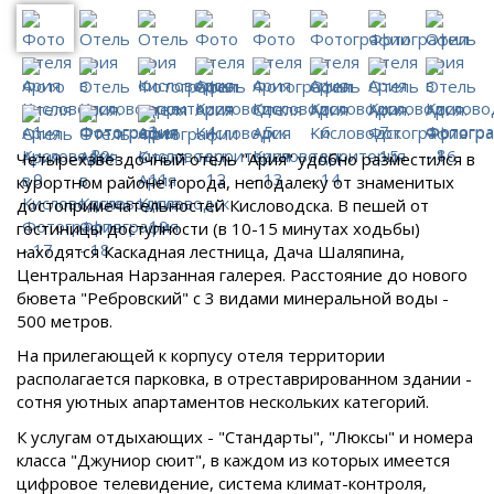
Четырехзвездочный отель "Ария" удобно разместился в
курортном районе города, неподалеку от знаменитых
достопримечательностей Кисловодска. В пешей от
гостиницы доступности (в 10-15 минутах ходьбы)
находятся Каскадная лестница, Дача Шаляпина,
Центральная Нарзанная галерея. Расстояние до нового
бювета "Ребровский" с 3 видами минеральной воды -
500 метров.
На прилегающей к корпусу отеля территории
располагается парковка, в отреставрированном здании -
сотня уютных апартаментов нескольких категорий.
К услугам отдыхающих - "Стандарты", "Люксы" и номера
класса "Джуниор сюит", в каждом из которых имеется
цифровое телевидение, система климат-контроля,