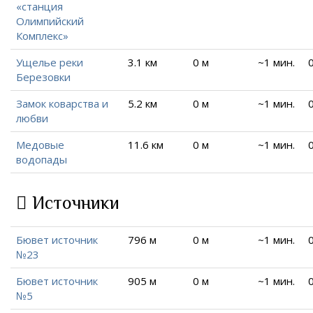
«станция
Олимпийский
Комплекс»
Ущелье реки
3.1 км
0 м
~1 мин.
Березовки
Замок коварства и
5.2 км
0 м
~1 мин.
любви
Медовые
11.6 км
0 м
~1 мин.
водопады
Источники
Бювет источник
796 м
0 м
~1 мин.
№23
Бювет источник
905 м
0 м
~1 мин.
№5