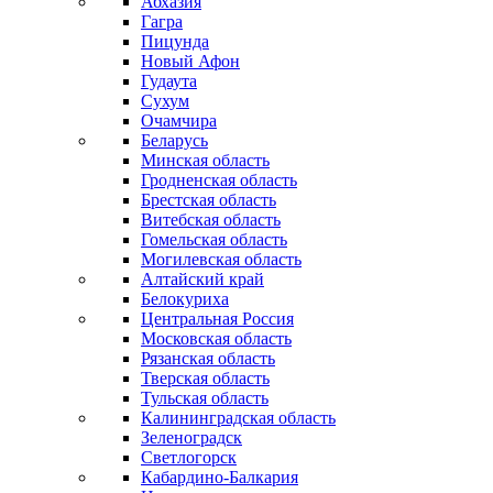
Абхазия
Гагра
Пицунда
Новый Афон
Гудаута
Сухум
Очамчира
Беларусь
Минская область
Гродненская область
Брестская область
Витебская область
Гомельская область
Могилевская область
Алтайский край
Белокуриха
Центральная Россия
Московская область
Рязанская область
Тверская область
Тульская область
Калининградская область
Зеленоградск
Светлогорск
Кабардино-Балкария