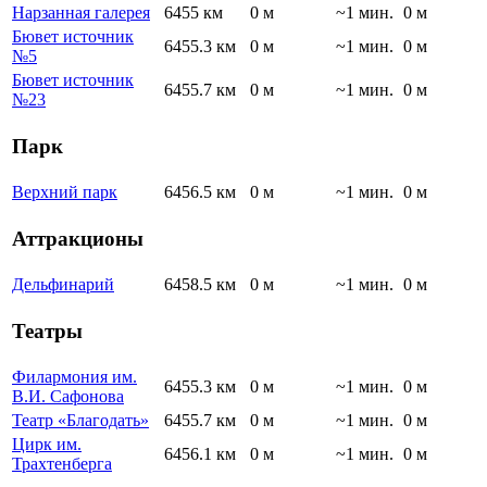
Нарзанная галерея
6455 км
0 м
~1 мин.
0 м
Бювет источник
6455.3 км
0 м
~1 мин.
0 м
№5
Бювет источник
6455.7 км
0 м
~1 мин.
0 м
№23
Парк
Верхний парк
6456.5 км
0 м
~1 мин.
0 м
Аттракционы
Дельфинарий
6458.5 км
0 м
~1 мин.
0 м
Театры
Филармония им.
6455.3 км
0 м
~1 мин.
0 м
В.И. Сафонова
Театр «Благодать»
6455.7 км
0 м
~1 мин.
0 м
Цирк им.
6456.1 км
0 м
~1 мин.
0 м
Трахтенберга