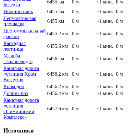
6455 км
0 м
~1 мин.
0 м
Беседка
Нижний парк
6455 км
0 м
~1 мин.
0 м
Лермонтовская
6455 км
0 м
~1 мин.
0 м
площадка
Цветомузыкальный
6455.2 км
0 м
~1 мин.
0 м
фонтан
Каскадная
6455.6 км
0 м
~1 мин.
0 м
лестница
Усадьба
6456 км
0 м
~1 мин.
0 м
Твалчрелидзе
Канатная дорога
«станция Храм
6456.2 км
0 м
~1 мин.
0 м
Воздуха»
Крокодил
6456.2 км
0 м
~1 мин.
0 м
Долина роз
6456.4 км
0 м
~1 мин.
0 м
Канатная дорога
«станция
6457.6 км
0 м
~1 мин.
0 м
Олимпийский
Комплекс»
Источники