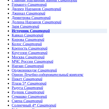
Главные Нарзанные ванны
Санаторий
Горького
Санаторий
Дворец Нарзанов
Санаторий
Джинал
Санаторий
Димитрова
Санаторий
Долина Нарзанов
Санаторий
Заря
Санаторий
Источник
Санаторий
Кавказ
Санаторий
Кирова
Санаторий
Колос
Санаторий
Крепость
Санаторий
Кругозор
Санаторий
Москва
Санаторий
МЧС России
Санаторий
Нарзан
Санаторий
Орджоникидзе
Санаторий
Орион
Лечебно-оздоровительный комплекс
Пикет
Санаторий
Плаза 5*
Санаторий
Радуга
Санаторий
Родник
Санаторий
Семашко
Санаторий
Смена
Санаторий
Солнечный 4*
Санаторий