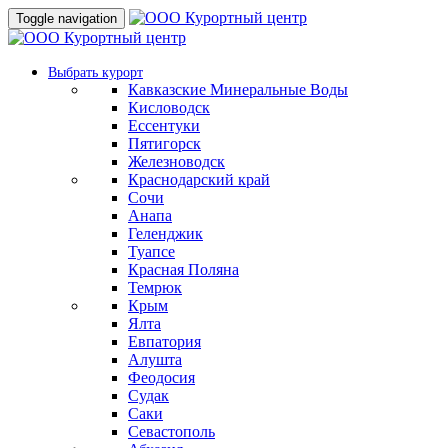
Toggle navigation
Выбрать курорт
Кавказские Минеральные Воды
Кисловодск
Ессентуки
Пятигорск
Железноводск
Краснодарский край
Сочи
Анапа
Геленджик
Туапсе
Красная Поляна
Темрюк
Крым
Ялта
Евпатория
Алушта
Феодосия
Судак
Саки
Севастополь