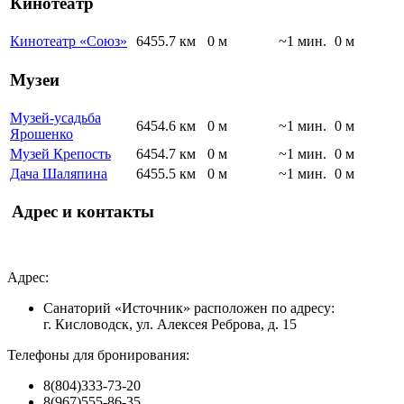
Кинотеатр
Кинотеатр «Союз»
6455.7 км
0 м
~1 мин.
0 м
Музеи
Музей-усадьба
6454.6 км
0 м
~1 мин.
0 м
Ярошенко
Музей Крепость
6454.7 км
0 м
~1 мин.
0 м
Дача Шаляпина
6455.5 км
0 м
~1 мин.
0 м
Адрес и контакты
Адрес:
Санаторий «Источник» расположен по адресу:
г. Кисловодск, ул. Алексея Реброва, д. 15
Телефоны для бронирования:
8(804)333-73-20
8(967)555-86-35