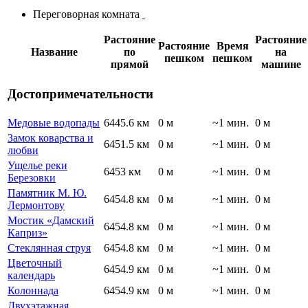
Переговорная комната
Растояние
Растояние
Растояние
Время
Название
по
на
пешком
пешком
прямой
машине
Достопримечательности
Медовые водопады
6445.6 км
0 м
~1 мин.
0 м
Замок коварства и
6451.5 км
0 м
~1 мин.
0 м
любви
Ущелье реки
6453 км
0 м
~1 мин.
0 м
Березовки
Памятник М. Ю.
6454.8 км
0 м
~1 мин.
0 м
Лермонтову
Мостик «Дамский
6454.8 км
0 м
~1 мин.
0 м
Каприз»
Стеклянная струя
6454.8 км
0 м
~1 мин.
0 м
Цветочный
6454.9 км
0 м
~1 мин.
0 м
календарь
Колоннада
6454.9 км
0 м
~1 мин.
0 м
Двухэтажная