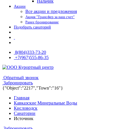
Нальчик
Акции
Все акции и предложения
Акция "Трансфер за наш счет"
Ранее бронирование
Подобрать санаторий
8(804)333-73-20
+7(967)555-86-35
8(804)333-73-20
8(967)555-86-35
Обратный звонок
Забронировать
{"Object":"2217","Town":"16"}
Главная
Кавказские Минеральные Воды
Кисловодск
Санатории
Источник
Забронировать