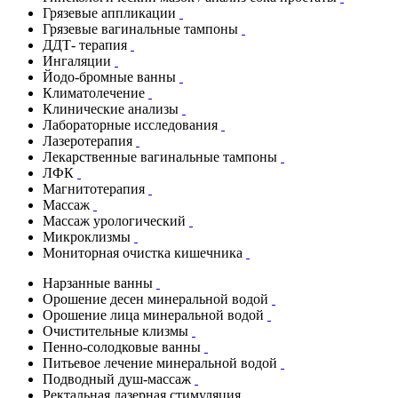
Грязевые аппликации
Грязевые вагинальные тампоны
ДДТ- терапия
Ингаляции
Йодо-бромные ванны
Климатолечение
Клинические анализы
Лабораторные исследования
Лазеротерапия
Лекарственные вагинальные тампоны
ЛФК
Магнитотерапия
Массаж
Массаж урологический
Микроклизмы
Мониторная очистка кишечника
Нарзанные ванны
Орошение десен минеральной водой
Орошение лица минеральной водой
Очистительные клизмы
Пенно-солодковые ванны
Питьевое лечение минеральной водой
Подводный душ-массаж
Ректальная лазерная стимуляция