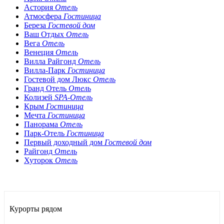
Астория
Отель
Атмосфера
Гостиница
Береза
Гостевой дом
Ваш Отдых
Отель
Вега
Отель
Венеция
Отель
Вилла Райгонд
Отель
Вилла-Парк
Гостиница
Гостевой дом Люкс
Отель
Гранд Отель
Отель
Колизей
SPA-Отель
Крым
Гостиница
Мечта
Гостиница
Панорама
Отель
Парк-Отель
Гостиница
Первый доходный дом
Гостевой дом
Райгонд
Отель
Хуторок
Отель
Курорты рядом