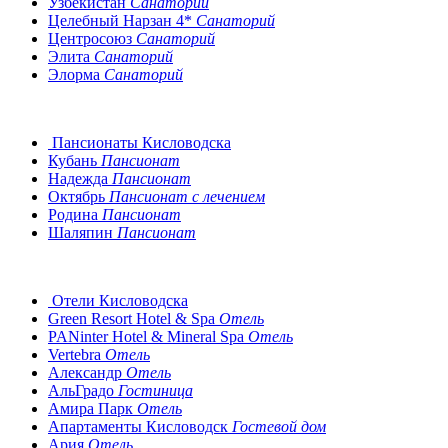
Узбекистан
Санаторий
Целебный Нарзан 4*
Санаторий
Центросоюз
Санаторий
Элита
Санаторий
Элорма
Санаторий
Пансионаты Кисловодска
Кубань
Пансионат
Надежда
Пансионат
Октябрь
Пансионат с лечением
Родина
Пансионат
Шаляпин
Пансионат
Отели Кисловодска
Green Resort Hotel & Spa
Отель
PANinter Hotel & Mineral Spa
Отель
Vertebra
Отель
Александр
Отель
АльГрадо
Гостиница
Амира Парк
Отель
Апартаменты Кисловодск
Гостевой дом
Ария
Отель