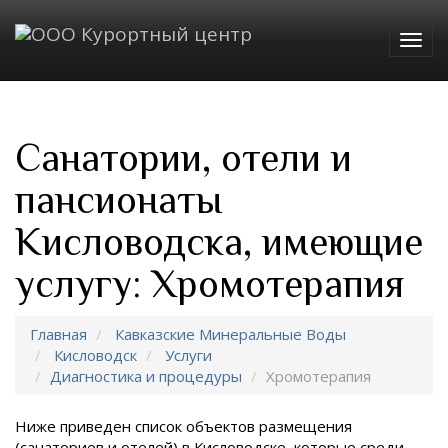
Togg
navig
Санатории, отели и
пансионаты
Кисловодска, имеющие
услугу: Хромотерапия
Главная
Кавказские Минеральные Воды
Кисловодск
Услуги
Диагностика и процедуры
Хромотерапия
Ниже приведен список объектов размещения
(санаториев и отелей) в
Кисловодске, которые среди