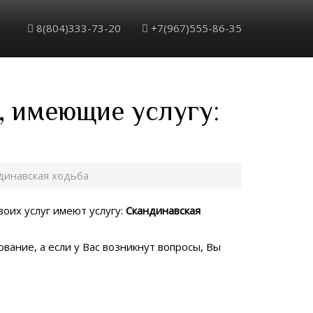
8(804)333-73-20
+7(967)555-86-35
, имеющие услугу:
динавская ходьба
воих услуг имеют услугу:
Скандинавская
вание, а если у Вас возникнут вопросы, Вы