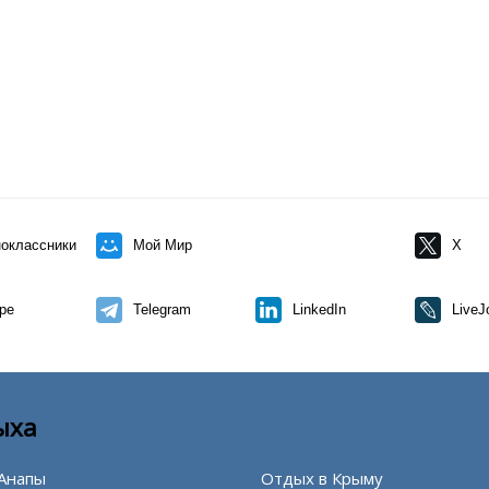
оклассники
Мой Мир
X
pe
Telegram
LinkedIn
LiveJ
ыха
Анапы
Отдых в Крыму