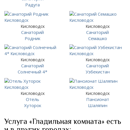
Радуга
Кисловодск
Кисловодск
Санаторий
Санаторий
Родник
Семашко
Кисловодск
Кисловодск
Санаторий
Санаторий
Солнечный 4*
Узбекистан
Кисловодск
Кисловодск
Отель
Пансионат
Хуторок
Шаляпин
Услуга «Гладильная комната» есть
и в других городах: