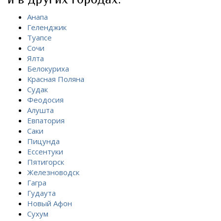
Анапа
Геленджик
Туапсе
Сочи
Ялта
Белокуриха
Красная Поляна
Судак
Феодосия
Алушта
Евпатория
Саки
Пицунда
Ессентуки
Пятигорск
Железноводск
Гагра
Гудаута
Новый Афон
Сухум