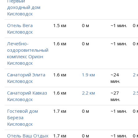
Первый
доходный дом
Кисловодск
Отель Вега
1.5 км
0 м
~1 мин.
0 
Кисловодск
Лечебно-
1.6 км
0 м
~1 мин.
0 
оздоровительный
комплекс Орион
Кисловодск
Санаторий Элита
1.6 км
1.9 км
~24
2 
Кисловодск
мин.
Санаторий Кавказ
1.6 км
2.2 км
~27
2.
Кисловодск
мин.
Гостевой дом
1.7 км
0 м
~1 мин.
0 
Береза
Кисловодск
Отель Ваш Отдых
1.7 км
0 м
~1 мин.
0 