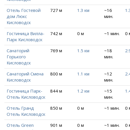
Отель Гостевой
727 м
1.3 км
~16
1.
дом Люкс
мин.
Кисловодск
Гостиница Вилла-
742 м
0 м
~1 мин.
0 
Парк Кисловодск
Санаторий
769 м
1.5 км
~18
2.
Горького
мин.
Кисловодск
Санаторий Смена
800 м
1.1 км
~12
2.
Кисловодск
мин.
Гостиница Парк-
844 м
1.2 км
~15
1.
Отель Кисловодск
мин.
Отель Гранд
850 м
0 м
~1 мин.
0 
Отель Кисловодск
Отель Green
901 м
0 м
~1 мин.
0 