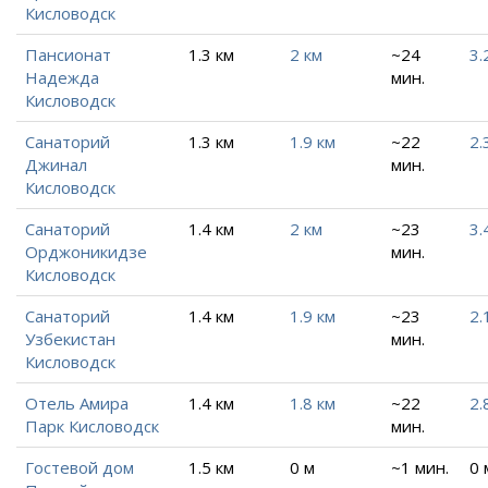
Кисловодск
Пансионат
1.3 км
2 км
~24
3.
Надежда
мин.
Кисловодск
Санаторий
1.3 км
1.9 км
~22
2.
Джинал
мин.
Кисловодск
Санаторий
1.4 км
2 км
~23
3.
Орджоникидзе
мин.
Кисловодск
Санаторий
1.4 км
1.9 км
~23
2.
Узбекистан
мин.
Кисловодск
Отель Амира
1.4 км
1.8 км
~22
2.
Парк Кисловодск
мин.
Гостевой дом
1.5 км
0 м
~1 мин.
0 