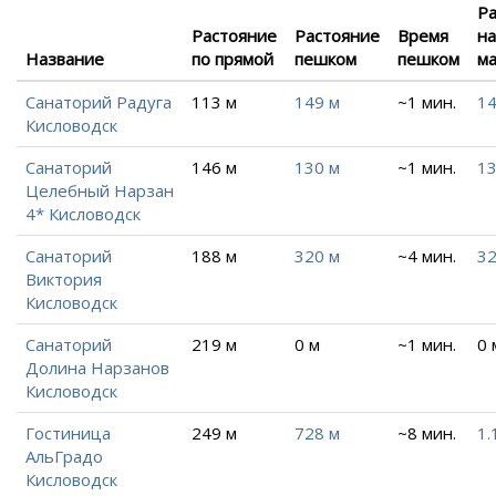
Р
Растояние
Растояние
Время
на
Название
по прямой
пешком
пешком
м
Санаторий Радуга
113 м
149 м
~1 мин.
14
Кисловодск
Санаторий
146 м
130 м
~1 мин.
13
Целебный Нарзан
4* Кисловодск
Санаторий
188 м
320 м
~4 мин.
32
Виктория
Кисловодск
Санаторий
219 м
0 м
~1 мин.
0 
Долина Нарзанов
Кисловодск
Гостиница
249 м
728 м
~8 мин.
1.
АльГрадо
Кисловодск