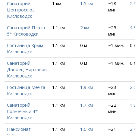
Санаторий
1 км
1.5 км
~18
2.
Центросоюз
мин.
Кисловодск
Санаторий Плаза
1.1 км
2 км
~25
4.
5* Кисловодск
мин.
Гостиница Крым
1.1 км
0 м
~1 мин.
0 
Кисловодск
Санаторий
1.1 км
0 м
~1 мин.
0 
Дворец Нарзанов
Кисловодск
Гостиница Мечта
1.1 км
1.9 км
~23
2.
Кисловодск
мин.
Санаторий
1.1 км
1.7 км
~22
1.
Солнечный 4*
мин.
Кисловодск
Пансионат
1.1 км
1.6 км
~21
2.