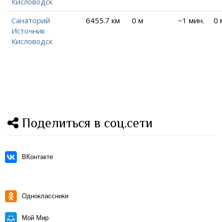
Кисловодск
Санаторий
6455.7 км
0 м
~1 мин.
0 
Источник
Кисловодск
Поделиться в соц.сети
ВКонтакте
Одноклассники
Мой Мир