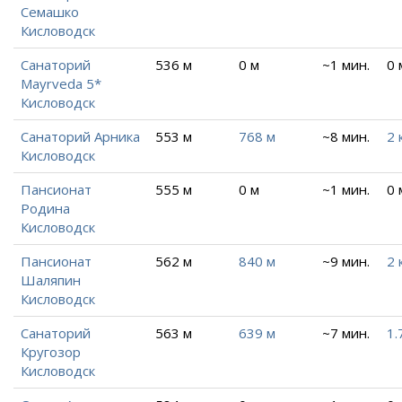
Семашко
Кисловодск
Санаторий
536 м
0 м
~1 мин.
0 
Mayrveda 5*
Кисловодск
Санаторий Арника
553 м
768 м
~8 мин.
2 
Кисловодск
Пансионат
555 м
0 м
~1 мин.
0 
Родина
Кисловодск
Пансионат
562 м
840 м
~9 мин.
2 
Шаляпин
Кисловодск
Санаторий
563 м
639 м
~7 мин.
1.
Кругозор
Кисловодск