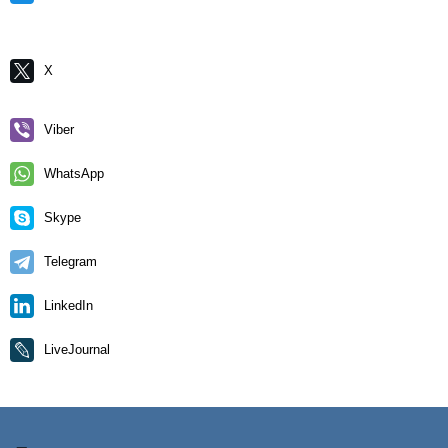
X
Viber
WhatsApp
Skype
Telegram
LinkedIn
LiveJournal