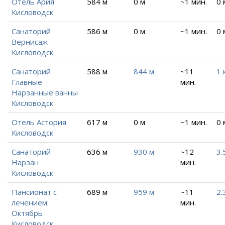
Отель Ария
584 м
0 м
~1 мин.
0 
Кисловодск
Санаторий
586 м
0 м
~1 мин.
0 
Вернисаж
Кисловодск
Санаторий
588 м
844 м
~11
1 
Главные
мин.
Нарзанные ванны
Кисловодск
Отель Астория
617 м
0 м
~1 мин.
0 
Кисловодск
Санаторий
636 м
930 м
~12
3.
Нарзан
мин.
Кисловодск
Пансионат с
689 м
959 м
~11
2.
лечением
мин.
Октябрь
Кисловодск