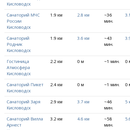
Кисловодск
Санаторий МЧС
1.9 км
2.8 км
~36
3.
России
мин.
Кисловодск
Санаторий
1.9 км
3.6 км
~43
3.
Родник
мин.
Кисловодск
Гостиница
2.2 км
0 м
~1 мин.
0 
Атмосфера
Кисловодск
Санаторий Пикет
2.4 км
0 м
~1 мин.
0 
Кисловодск
Санаторий Заря
2.9 км
3.7 км
~46
5 
Кисловодск
мин.
Санаторий Вилла
3.2 км
4.6 км
~58
5.
Арнест
мин.