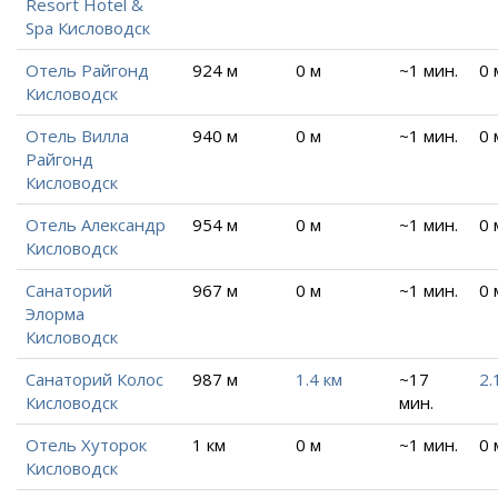
Resort Hotel &
Spa Кисловодск
Отель Райгонд
924 м
0 м
~1 мин.
0 
Кисловодск
Отель Вилла
940 м
0 м
~1 мин.
0 
Райгонд
Кисловодск
Отель Александр
954 м
0 м
~1 мин.
0 
Кисловодск
Санаторий
967 м
0 м
~1 мин.
0 
Элорма
Кисловодск
Санаторий Колос
987 м
1.4 км
~17
2.
Кисловодск
мин.
Отель Хуторок
1 км
0 м
~1 мин.
0 
Кисловодск