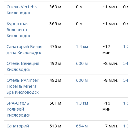
Отель Vertebra
369 м
0 м
~1 мин.
0 
Кисловодск
Курортная
369 м
0 м
~1 мин.
0 
больница
Кисловодск
Санаторий Белая
476 м
1.4 км
~17
1.
дача Кисловодск
мин.
Отель Венеция
492 м
600 м
~8 мин.
54
Кисловодск
Отель PANinter
492 м
600 м
~8 мин.
54
Hotel & Mineral
Spa Кисловодск
SPA-Отель
501 м
1.3 км
~16
1.
Колизей
мин.
Кисловодск
Санаторий
513 м
654 м
~7 мин.
1.