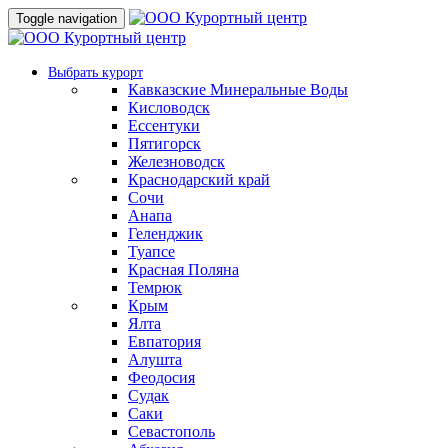
Toggle navigation
Выбрать курорт
Кавказские Минеральные Воды
Кисловодск
Ессентуки
Пятигорск
Железноводск
Краснодарский край
Сочи
Анапа
Геленджик
Туапсе
Красная Поляна
Темрюк
Крым
Ялта
Евпатория
Алушта
Феодосия
Судак
Саки
Севастополь