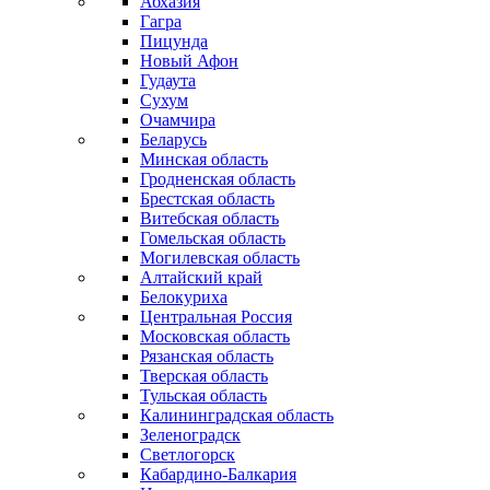
Абхазия
Гагра
Пицунда
Новый Афон
Гудаута
Сухум
Очамчира
Беларусь
Минская область
Гродненская область
Брестская область
Витебская область
Гомельская область
Могилевская область
Алтайский край
Белокуриха
Центральная Россия
Московская область
Рязанская область
Тверская область
Тульская область
Калининградская область
Зеленоградск
Светлогорск
Кабардино-Балкария