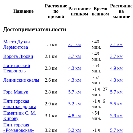
Растояние
Растояние
Растояние
Время
Название
по
на
пешком
пешком
прямой
машине
Достопримечательности
Место Дуэли
~40
1.5 км
3.1 км
3.1 км
Лермонтова
мин.
~49
Ворота Любви
2.1 км
3.7 км
3.7 км
мин.
Пятигорский
~53
2.3 км
4.3 км
4.9 км
Некрополь
мин.
~57
Ленинские скалы
2.6 км
4.3 км
4.3 км
мин.
~1 ч. 27
Гора Машук
2.8 км
5.7 км
5.7 км
мин.
Пятигорская
~1 ч. 6
2.9 км
5.2 км
5.5 км
канатная дорога
мин.
Памятник С. М.
~54
3.1 км
4.8 км
5.9 км
Кирову
мин.
Пятигорская
«Романовская»
3.2 км
5.2 км
~1 ч.
5.7 км