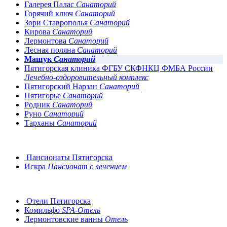
Галерея Палас
Санаторий
Горячий ключ
Санаторий
Зори Ставрополья
Санаторий
Кирова
Санаторий
Лермонтова
Санаторий
Лесная поляна
Санаторий
Машук
Санаторий
Пятигорская клиника ФГБУ СКФНКЦ ФМБА России
Лечебно-оздоровительный комплекс
Пятигорский Нарзан
Санаторий
Пятигорье
Санаторий
Родник
Санаторий
Руно
Санаторий
Тарханы
Санаторий
Пансионаты Пятигорска
Искра
Пансионат с лечением
Отели Пятигорска
Комильфо
SPA-Отель
Лермонтовские ванны
Отель