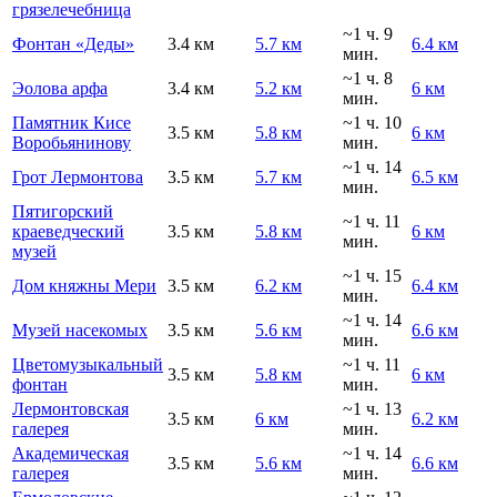
грязелечебница
~1 ч. 9
Фонтан «Деды»
3.4 км
5.7 км
6.4 км
мин.
~1 ч. 8
Эолова арфа
3.4 км
5.2 км
6 км
мин.
Памятник Кисе
~1 ч. 10
3.5 км
5.8 км
6 км
Воробьянинову
мин.
~1 ч. 14
Грот Лермонтова
3.5 км
5.7 км
6.5 км
мин.
Пятигорский
~1 ч. 11
краеведческий
3.5 км
5.8 км
6 км
мин.
музей
~1 ч. 15
Дом княжны Мери
3.5 км
6.2 км
6.4 км
мин.
~1 ч. 14
Музей насекомых
3.5 км
5.6 км
6.6 км
мин.
Цветомузыкальный
~1 ч. 11
3.5 км
5.8 км
6 км
фонтан
мин.
Лермонтовская
~1 ч. 13
3.5 км
6 км
6.2 км
галерея
мин.
Академическая
~1 ч. 14
3.5 км
5.6 км
6.6 км
галерея
мин.