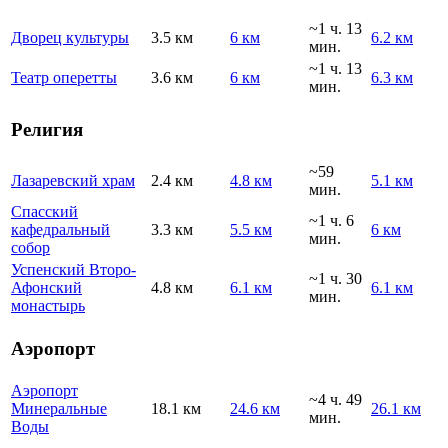
~1 ч. 13
Дворец культуры
3.5 км
6 км
6.2 км
мин.
~1 ч. 13
Театр оперетты
3.6 км
6 км
6.3 км
мин.
Религия
~59
Лазаревский храм
2.4 км
4.8 км
5.1 км
мин.
Спасский
~1 ч. 6
кафедральный
3.3 км
5.5 км
6 км
мин.
собор
Успенский Второ-
~1 ч. 30
Афонский
4.8 км
6.1 км
6.1 км
мин.
монастырь
Аэропорт
Аэропорт
~4 ч. 49
Минеральные
18.1 км
24.6 км
26.1 км
мин.
Воды