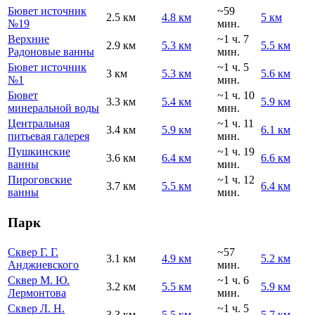
Бювет источник
~59
2.5 км
4.8 км
5 км
№19
мин.
Верхние
~1 ч. 7
2.9 км
5.3 км
5.5 км
Радоновые ванны
мин.
Бювет источник
~1 ч. 5
3 км
5.3 км
5.6 км
№1
мин.
Бювет
~1 ч. 10
3.3 км
5.4 км
5.9 км
минеральной воды
мин.
Центральная
~1 ч. 11
3.4 км
5.9 км
6.1 км
питьевая галерея
мин.
Пушкинские
~1 ч. 19
3.6 км
6.4 км
6.6 км
ванны
мин.
Пироговские
~1 ч. 12
3.7 км
5.5 км
6.4 км
ванны
мин.
Парк
Сквер Г. Г.
~57
3.1 км
4.9 км
5.2 км
Анджиевского
мин.
Сквер М. Ю.
~1 ч. 6
3.2 км
5.5 км
5.9 км
Лермонтова
мин.
Сквер Л. Н.
~1 ч. 5
3.3 км
5.5 км
5.7 км