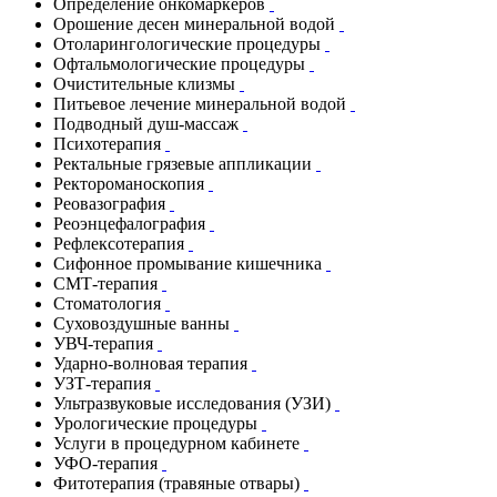
Определение онкомаркеров
Орошение десен минеральной водой
Отоларингологические процедуры
Офтальмологические процедуры
Очистительные клизмы
Питьевое лечение минеральной водой
Подводный душ-массаж
Психотерапия
Ректальные грязевые аппликации
Ректороманоскопия
Реовазография
Реоэнцефалография
Рефлексотерапия
Сифонное промывание кишечника
СМТ-терапия
Стоматология
Суховоздушные ванны
УВЧ-терапия
Ударно-волновая терапия
УЗТ-терапия
Ультразвуковые исследования (УЗИ)
Урологические процедуры
Услуги в процедурном кабинете
УФО-терапия
Фитотерапия (травяные отвары)