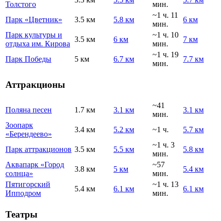
Толстого
мин.
~1 ч. 11
Парк «Цветник»
3.5 км
5.8 км
6 км
мин.
Парк культуры и
~1 ч. 10
3.5 км
6 км
7 км
отдыха им. Кирова
мин.
~1 ч. 19
Парк Победы
5 км
6.7 км
7.7 км
мин.
Аттракционы
~41
Поляна песен
1.7 км
3.1 км
3.1 км
мин.
Зоопарк
3.4 км
5.2 км
~1 ч.
5.7 км
«Берендеево»
~1 ч. 3
Парк аттракционов
3.5 км
5.5 км
5.8 км
мин.
Аквапарк «Город
~57
3.8 км
5 км
5.4 км
солнца»
мин.
Пятигорский
~1 ч. 13
5.4 км
6.1 км
6.1 км
Ипподром
мин.
Театры