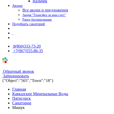
Нальчик
Акции
Все акции и предложения
Акция "Трансфер за наш счет"
Ранее бронирование
Подобрать санаторий
8(804)333-73-20
+7(967)555-86-35
8(804)333-73-20
8(967)555-86-35
Обратный звонок
Забронировать
{"Object":"565","Town":"18"}
Главная
Кавказские Минеральные Воды
Пятигорск
Санатории
Машук