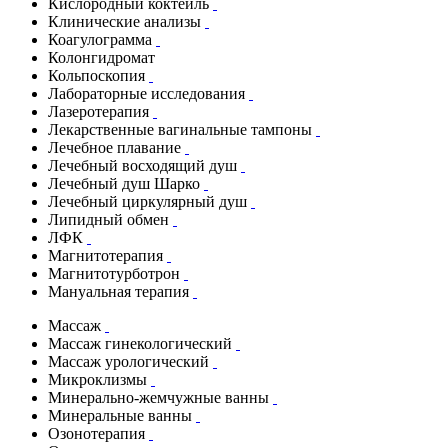
Кислородный коктейль
Клинические анализы
Коагулограмма
Колонгидромат
Кольпоскопия
Лабораторные исследования
Лазеротерапия
Лекарственные вагинальные тампоны
Лечебное плавание
Лечебный восходящий душ
Лечебный душ Шарко
Лечебный циркулярный душ
Липидный обмен
ЛФК
Магнитотерапия
Магнитотурботрон
Мануальная терапия
Массаж
Массаж гинекологический
Массаж урологический
Микроклизмы
Минерально-жемчужные ванны
Минеральные ванны
Озонотерапия