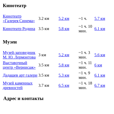
Кинотеатр
Кинотеатр
3.2 км
5.2 км
~1 ч.
5.7 км
«Галерея Синема»
~1 ч. 10
Кинотеатр Родина
3.5 км
5.8 км
6.1 км
мин.
Музеи
Музей-заповедник
~1 ч. 3
3 км
5.2 км
5.6 км
М. Ю. Лермонтова
мин.
Выставочный
~1 ч. 11
3.5 км
5.8 км
6 км
центр «Вернисаж»
мин.
~1 ч. 9
Дадашев арт галери
3.5 км
5.3 км
6.1 км
мин.
Музей каменных
~1 ч. 18
3.7 км
6.5 км
6.7 км
древностей
мин.
Адрес и контакты