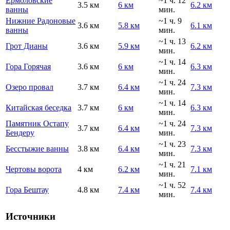
Ермоловские
~1 ч. 12
3.5 км
6 км
6.2 км
ванны
мин.
Нижние Радоновые
~1 ч. 9
3.6 км
5.8 км
6.1 км
ванны
мин.
~1 ч. 13
Грот Дианы
3.6 км
5.9 км
6.2 км
мин.
~1 ч. 14
Гора Горячая
3.6 км
6 км
6.3 км
мин.
~1 ч. 24
Озеро провал
3.7 км
6.4 км
7.3 км
мин.
~1 ч. 14
Китайская беседка
3.7 км
6 км
6.3 км
мин.
Памятник Остапу
~1 ч. 24
3.7 км
6.4 км
7.3 км
Бендеру
мин.
~1 ч. 23
Бесстыжие ванны
3.8 км
6.4 км
7.3 км
мин.
~1 ч. 21
Чертовы ворота
4 км
6.2 км
7.1 км
мин.
~1 ч. 52
Гора Бештау
4.8 км
7.4 км
7.4 км
мин.
Источники