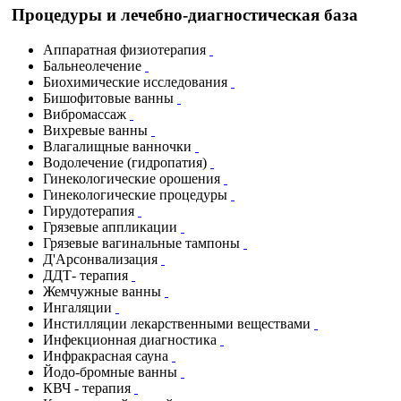
Процедуры и лечебно-диагностическая база
Аппаратная физиотерапия
Бальнеолечение
Биохимические исследования
Бишофитовые ванны
Вибромассаж
Вихревые ванны
Влагалищные ванночки
Водолечение (гидропатия)
Гинекологические орошения
Гинекологические процедуры
Гирудотерапия
Грязевые аппликации
Грязевые вагинальные тампоны
Д'Арсонвализация
ДДТ- терапия
Жемчужные ванны
Ингаляции
Инстилляции лекарственными веществами
Инфекционная диагностика
Инфракрасная сауна
Йодо-бромные ванны
КВЧ - терапия