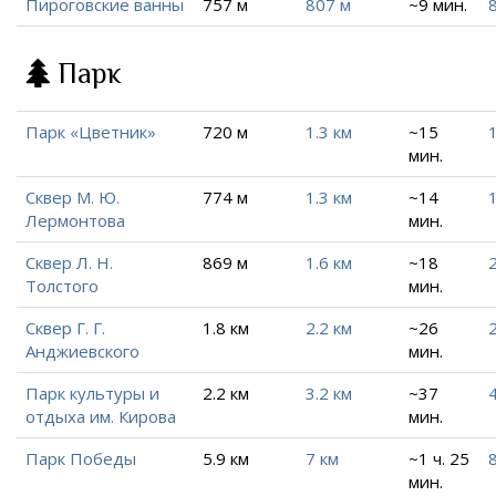
Пироговские ванны
757 м
807 м
~9 мин.
Парк
Парк «Цветник»
720 м
1.3 км
~15
1
мин.
Сквер М. Ю.
774 м
1.3 км
~14
1
Лермонтова
мин.
Сквер Л. Н.
869 м
1.6 км
~18
Толстого
мин.
Сквер Г. Г.
1.8 км
2.2 км
~26
2
Анджиевского
мин.
Парк культуры и
2.2 км
3.2 км
~37
4
отдыха им. Кирова
мин.
Парк Победы
5.9 км
7 км
~1 ч. 25
8
мин.