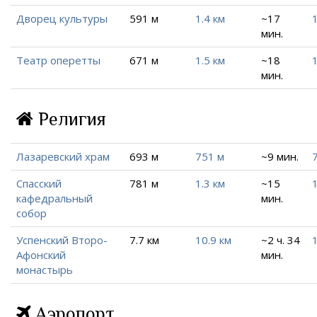
Дворец культуры
591 м
1.4 км
~17
1
мин.
Театр оперетты
671 м
1.5 км
~18
1
мин.
Религия
Лазаревский храм
693 м
751 м
~9 мин.
Спасский
781 м
1.3 км
~15
1
кафедральный
мин.
собор
Успенский Второ-
7.7 км
10.9 км
~2 ч. 34
Афонский
мин.
монастырь
Аэропорт