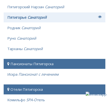
Пятигорский Нарзан
Санаторий
Пятигорье
Санаторий
Родник
Санаторий
Руно
Санаторий
Тарханы
Санаторий
Пансионаты Пятигорска
Искра
Пансионат с лечением
Отели Пятигорска
Комильфо
SPA-Отель