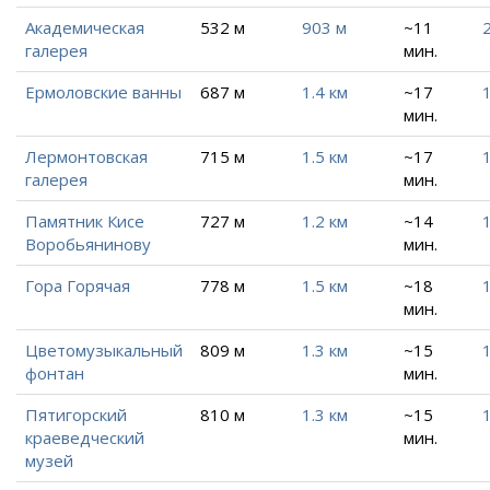
Академическая
532 м
903 м
~11
2
галерея
мин.
Ермоловские ванны
687 м
1.4 км
~17
1
мин.
Лермонтовская
715 м
1.5 км
~17
1
галерея
мин.
Памятник Кисе
727 м
1.2 км
~14
1
Воробьянинову
мин.
Гора Горячая
778 м
1.5 км
~18
1
мин.
Цветомузыкальный
809 м
1.3 км
~15
1
фонтан
мин.
Пятигорский
810 м
1.3 км
~15
1
краеведческий
мин.
музей