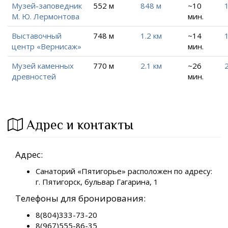
Музей-заповедник
552 м
848 м
~10
1
М. Ю. Лермонтова
мин.
Выставочный
748 м
1.2 км
~14
1
центр «Вернисаж»
мин.
Музей каменных
770 м
2.1 км
~26
2
древностей
мин.
Адрес и контакты
Адрес:
Санаторий «Пятигорье» расположен по адресу:
г. Пятигорск, бульвар Гагарина, 1
Телефоны для бронирования:
8(804)333-73-20
8(967)555-86-35