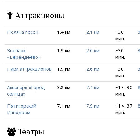
Аттракционы
Поляна песен
1.4 км
2.1 км
~30
3
мин.
Зоопарк
1.9 км
2.6 км
~30
«Берендеево»
мин.
Парк аттракционов
1.9 км
2.6 км
~30
мин.
Аквапарк «Город
3.8 км
7.4 км
~1 ч. 30
8
солнца»
мин.
Пятигорский
7.1 км
7.9 км
~1 ч. 37
8
Ипподром
мин.
Театры