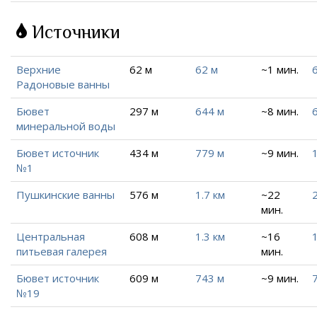
Источники
Верхние
62 м
62 м
~1 мин.
Радоновые ванны
Бювет
297 м
644 м
~8 мин.
минеральной воды
Бювет источник
434 м
779 м
~9 мин.
1
№1
Пушкинские ванны
576 м
1.7 км
~22
2
мин.
Центральная
608 м
1.3 км
~16
1
питьевая галерея
мин.
Бювет источник
609 м
743 м
~9 мин.
№19