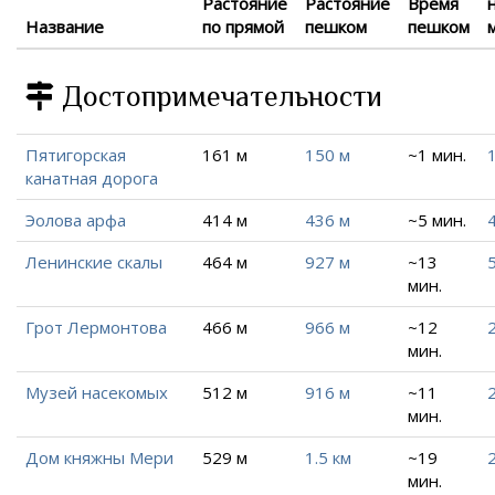
Растояние
Растояние
Время
Название
по прямой
пешком
пешком
Достопримечательности
Пятигорская
161 м
150 м
~1 мин.
канатная дорога
Эолова арфа
414 м
436 м
~5 мин.
Ленинские скалы
464 м
927 м
~13
мин.
Грот Лермонтова
466 м
966 м
~12
2
мин.
Музей насекомых
512 м
916 м
~11
2
мин.
Дом княжны Мери
529 м
1.5 км
~19
2
мин.