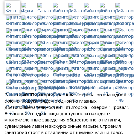
Санаторий "Пятигорье" располагается на юго-западном
склоне Машука, рядом с одной из главных
достопримечательностей Пятигорска - озером "Провал".
В шаговой от здравницы доступности находятся
многочисленные заведения общественного питания,
сувенирные лавки и экскурсионные ларьки. Строения
санатория стоят в отдалении от шумных улиц и трасс,