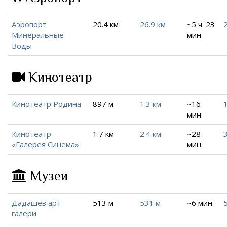
Аэропорт
20.4 км
26.9 км
~5 ч. 23
Минеральные
мин.
Воды
Кинотеатр
Кинотеатр Родина
897 м
1.3 км
~16
1
мин.
Кинотеатр
1.7 км
2.4 км
~28
«Галерея Синема»
мин.
Музеи
Дадашев арт
513 м
531 м
~6 мин.
галери