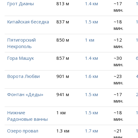
Грот Дианы
813 м
1.4 км
~17
1
мин.
Китайская беседка
837 м
1.5 км
~18
1
мин.
Пятигорский
850 м
1 км
~12
Некрополь
мин.
Гора Машук
857 м
1.4 км
~30
6
мин.
Ворота Любви
901 м
1.6 км
~23
4
мин.
Фонтан «Деды»
941 м
1.5 км
~17
2
мин.
Нижние
1 км
1.5 км
~18
1
Радоновые ванны
мин.
Озеро провал
1.3 км
1.7 км
~21
1
мин.