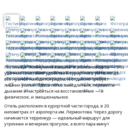
Гостиница "Жемчужина Кавказа" в Железноводске — это
удачное сочетание удобства и курортного уюта, когда
всё нужное находится рядом, и отдых не требует
лишних усилий. Здесь легко замедлиться, перевести
дыхание и настроиться на восстановление — и
физическое, и эмоциональное.
Отель расположен в курортной части города, в 20
километрах от аэропорта им. Лермонтова. Через дорогу
начинается терренкур — идеальный маршрут для
утренних и вечерних прогулок, а всего пара минут