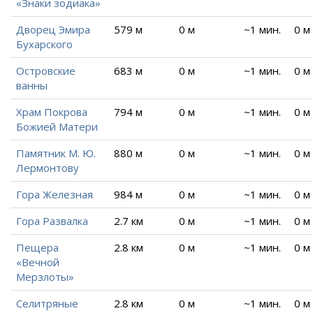
«Знаки зодиака»
Дворец Эмира
579 м
0 м
~1 мин.
0 м
Бухарского
Островские
683 м
0 м
~1 мин.
0 м
ванны
Храм Покрова
794 м
0 м
~1 мин.
0 м
Божией Матери
Памятник М. Ю.
880 м
0 м
~1 мин.
0 м
Лермонтову
Гора Железная
984 м
0 м
~1 мин.
0 м
Гора Развалка
2.7 км
0 м
~1 мин.
0 м
Пещера
2.8 км
0 м
~1 мин.
0 м
«Вечной
Мерзлоты»
Селитряные
2.8 км
0 м
~1 мин.
0 м