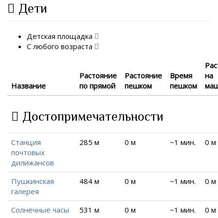
Дети
Детская площадка
С любого возраста
Рас
Растояние
Растояние
Время
на
Название
по прямой
пешком
пешком
ма
Достопримечательности
Станция
285 м
0 м
~1 мин.
0 м
почтовых
дилижансов
Пушкинская
484 м
0 м
~1 мин.
0 м
галерея
Солнечные часы
531 м
0 м
~1 мин.
0 м