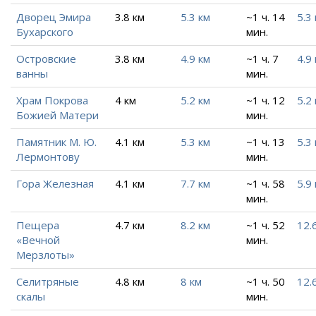
Дворец Эмира
3.8 км
5.3 км
~1 ч. 14
5.3
Бухарского
мин.
Островские
3.8 км
4.9 км
~1 ч. 7
4.9
ванны
мин.
Храм Покрова
4 км
5.2 км
~1 ч. 12
5.2
Божией Матери
мин.
Памятник М. Ю.
4.1 км
5.3 км
~1 ч. 13
5.3
Лермонтову
мин.
Гора Железная
4.1 км
7.7 км
~1 ч. 58
5.9
мин.
Пещера
4.7 км
8.2 км
~1 ч. 52
12.
«Вечной
мин.
Мерзлоты»
Селитряные
4.8 км
8 км
~1 ч. 50
12.
скалы
мин.