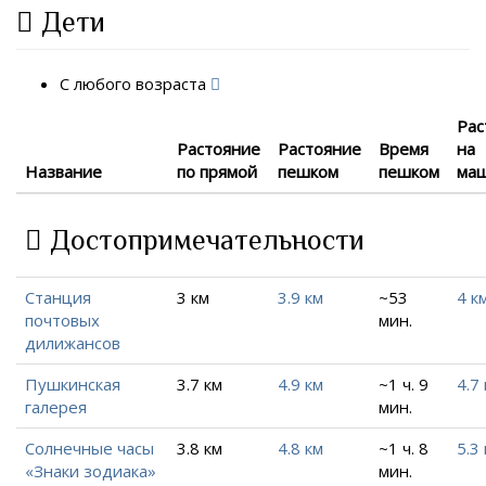
Дети
С любого возраста
Рас
Растояние
Растояние
Время
на
Название
по прямой
пешком
пешком
ма
Достопримечательности
Станция
3 км
3.9 км
~53
4 к
почтовых
мин.
дилижансов
Пушкинская
3.7 км
4.9 км
~1 ч. 9
4.7
галерея
мин.
Солнечные часы
3.8 км
4.8 км
~1 ч. 8
5.3
«Знаки зодиака»
мин.