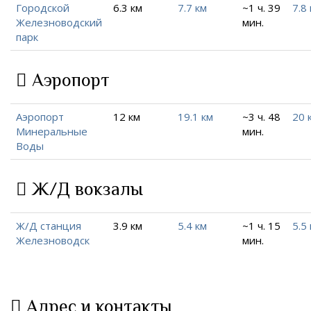
Городской
6.3 км
7.7 км
~1 ч. 39
7.8
Железноводский
мин.
парк
Аэропорт
Аэропорт
12 км
19.1 км
~3 ч. 48
20 
Минеральные
мин.
Воды
Ж/Д вокзалы
Ж/Д станция
3.9 км
5.4 км
~1 ч. 15
5.5
Железноводск
мин.
Адрес и контакты