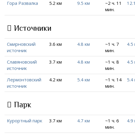
Гора Развалка
5.2 км
9.5 км
~2 ч. 11
12.
мин.
Источники
Смирновский
3.6 км
4.8 км
~1 ч. 7
4.5
источник
мин.
Славяновский
3.7 км
4.8 км
~1 ч. 8
4.5
источник
мин.
Лермонтовский
4.2 км
5.4 км
~1 ч. 14
5.4
источник
мин.
Парк
Курортный парк
3.7 км
4.7 км
~1 ч. 6
4.9
мин.