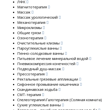
ЛФК
Магнитотерапия
Массаж
Массаж урологический
Механотерапия
Микроклизмы
Общие грязи
Озонотерапия
Очистительные клизмы
Пароуглекислые ванны
Пенно-солодковые ванны
Питьевое лечение минеральной водой
Пневмокомпрессия конечностей
Подводный душ-массаж
Прессотерапия
Ректальные грязевые аппликации
Сифонное промывание кишечника
Скандинавская ходьба
СМТ-терапия
Спелеотерапия\Галотерапия (Соляная комната)
Сухие углекислые ванны
Терренкур - лечебная дозированная ходьба