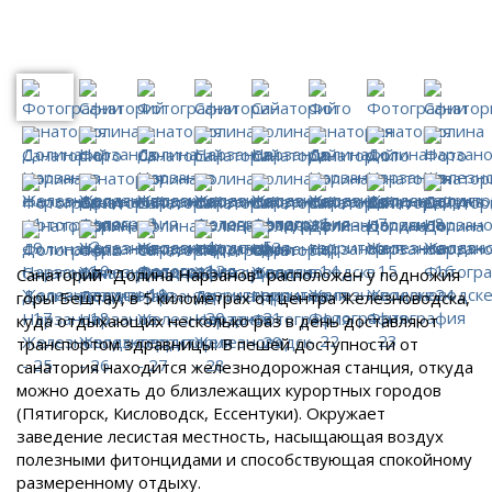
Санаторий "Долина Нарзанов" расположен у подножия
горы Бештау, в 5 километрах от центра Железноводска,
куда отдыхающих несколько раз в день доставляют
транспортом здравницы. В пешей доступности от
санатория находится железнодорожная станция, откуда
можно доехать до близлежащих курортных городов
(Пятигорск, Кисловодск, Ессентуки). Окружает
заведение лесистая местность, насыщающая воздух
полезными фитонцидами и способствующая спокойному
размеренному отдыху.