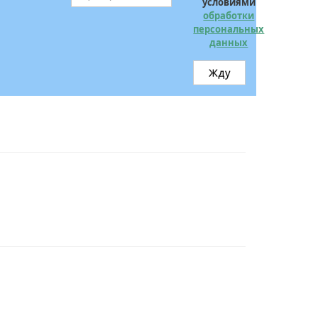
условиями
обработки
персональных
данных
Жду