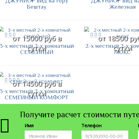
ДЖУНИОР вид на гору
ДЖУНИОР вид на
Бештау
Железная
от 15000 руб в
от 18500 ру
3-х местный 2-х комнатный
2-х местный 2-х ко
сутки
сутки
СЕМЕЙНЫЙ
ЛЮКС
от 14500 руб в
3-х местный 2-х комнатный
сутки
СЕМЕЙНЫЙ КОМФОРТ
Получите расчет стоимости путе
Имя
Телефон