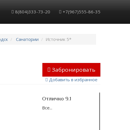
8(804)333-73-20
+7(967)555-86-35
одск
Санатории
Источник 5*
Забронировать
Добавить в избранное
Отлично 9.1
Все