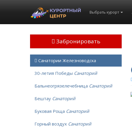
Выбрать курорт
Забронировать
Санатории Железноводска
30-летия Победы
Санаторий
Бальнеогрязелечебница
Санаторий
Бештау
Санаторий
Буковая Роща
Санаторий
Горный воздух
Санаторий