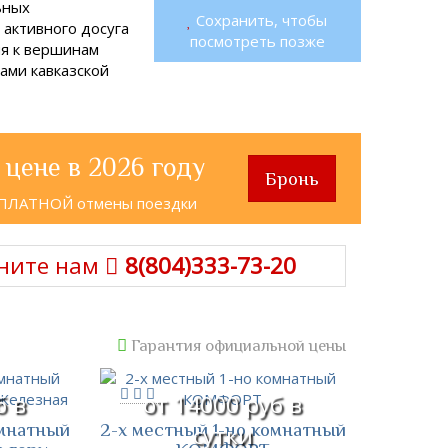
ьных
Сохранить, чтобы
активного досуга
посмотреть позже
ия к вершинам
ами кавказской
 цене в 2026 году
Бронь
СПЛАТНОЙ отмены поездки
ните нам
8(804)333-73-20
Гарантия официальной цены
б в
от 14000 руб в
омнатный
2-х местный 1-но комнатный
сутки