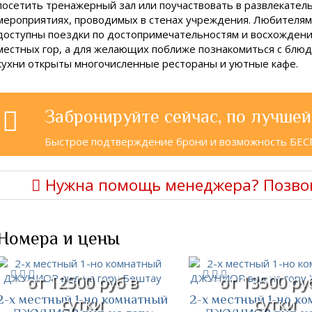
посетить тренажерный зал или поучаствовать в развлекател
мероприятиях, проводимых в стенах учреждения. Любителям 
доступны поездки по достопримечательностям и восхожден
местных гор, а для желающих поближе познакомиться с блюд
кухни открыты многочисленные рестораны и уютные кафе.
Забронируйте сейчас, по лучшей
Быстрое подтверждение брони и возможность БЕ
Нужна помощь менеджера? Позво
Номера и цены
от 12500 руб в
от 13500 ру
2-х местный 1-но комнатный
2-х местный 1-но к
сутки
сутки