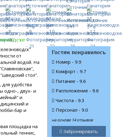
зноводске
Железноводск"
Гостям понравилось
пности от
Номер - 9.9
альной водой. На
"Славяновская",
Комфорт - 9.7
"шведский стол".
Питание - 9.6
, для удобства
Расположение - 9.6
 одно-, двух- и
емейный" и
Чистота - 9.3
едицинский и
Персонал - 9.0
лобби-бар и
на основе 14 отзывов
овая площадка на
Забронировать
тольный теннис,