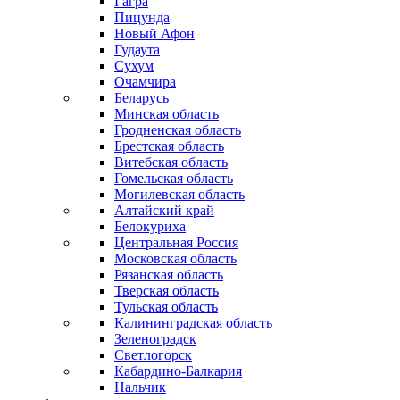
Гагра
Пицунда
Новый Афон
Гудаута
Сухум
Очамчира
Беларусь
Минская область
Гродненская область
Брестская область
Витебская область
Гомельская область
Могилевская область
Алтайский край
Белокуриха
Центральная Россия
Московская область
Рязанская область
Тверская область
Тульская область
Калининградская область
Зеленоградск
Светлогорск
Кабардино-Балкария
Нальчик