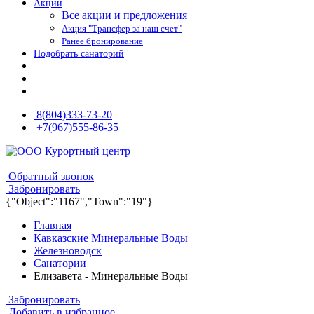
Акции
Все акции и предложения
Акция "Трансфер за наш счет"
Ранее бронирование
Подобрать санаторий
8(804)333-73-20
+7(967)555-86-35
8(804)333-73-20
8(967)555-86-35
Обратный звонок
Забронировать
{"Object":"1167","Town":"19"}
Главная
Кавказские Минеральные Воды
Железноводск
Санатории
Елизавета - Минеральные Воды
Забронировать
Добавить в избранное