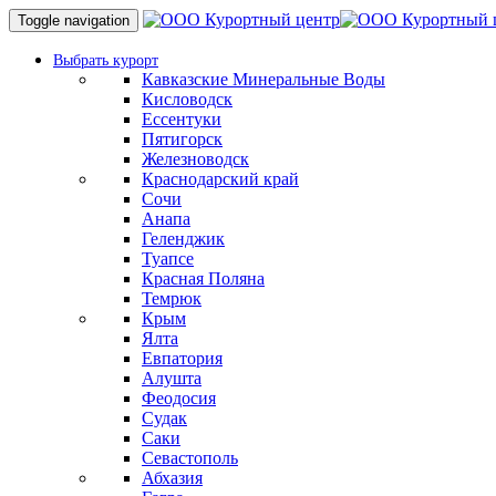
Toggle navigation
Выбрать курорт
Кавказские Минеральные Воды
Кисловодск
Ессентуки
Пятигорск
Железноводск
Краснодарский край
Сочи
Анапа
Геленджик
Туапсе
Красная Поляна
Темрюк
Крым
Ялта
Евпатория
Алушта
Феодосия
Судак
Саки
Севастополь
Абхазия