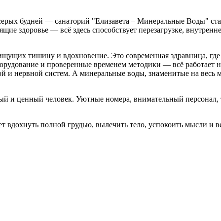
и серых будней — санаторий "Елизавета – Минеральные Воды" с
ящие здоровье — всё здесь способствует перезагрузке, внутренн
ищущих тишину и вдохновение. Это современная здравница, где 
рудование и проверенные временем методики — всё работает на 
ой и нервной систем. А минеральные воды, знаменитые на весь 
ный и ценный человек. Уютные номера, внимательный персонал,
ет вдохнуть полной грудью, вылечить тело, успокоить мысли и 