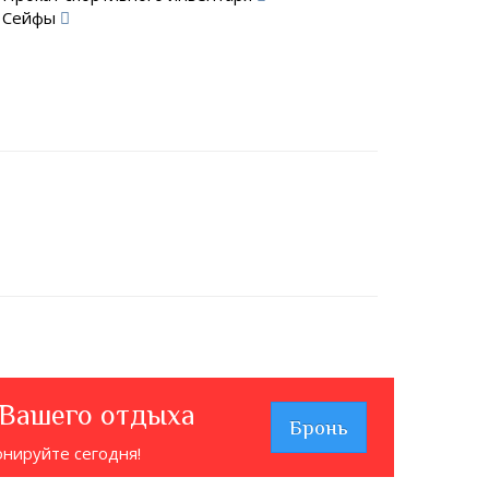
Сейфы
 Вашего отдыха
Бронь
онируйте сегодня!