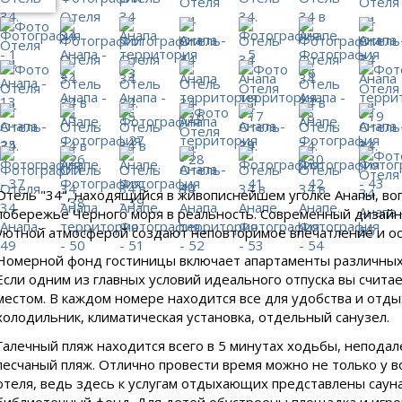
Отель "34", находящийся в живописнейшем уголке Анапы, в
побережье Черного моря в реальность. Современный дизайн 
уютной атмосферой создают неповторимое впечатление и о
Номерной фонд гостиницы включает апартаменты различных
Если одним из главных условий идеального отпуска вы считае
местом. В каждом номере находится все для удобства и отды
холодильник, климатическая установка, отдельный санузел.
Галечный пляж находится всего в 5 минутах ходьбы, неподал
песчаный пляж. Отлично провести время можно не только у в
отеля, ведь здесь к услугам отдыхающих представлены саун
библиотечный фонд. Для детей обустроены площадка и игро