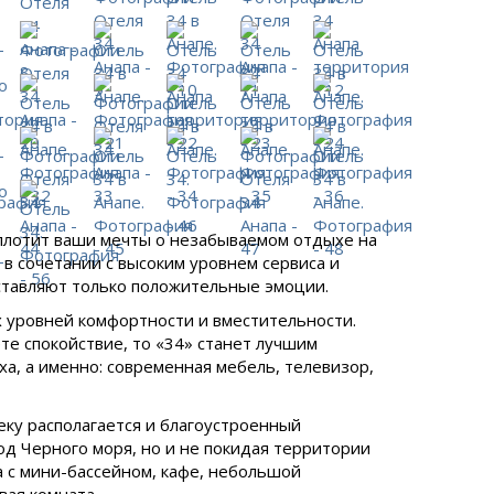
оплотит ваши мечты о незабываемом отдыхе на
в сочетании с высоким уровнем сервиса и
ставляют только положительные эмоции.
 уровней комфортности и вместительности.
те спокойствие, то «34» станет лучшим
ха, а именно: современная мебель, телевизор,
еку располагается и благоустроенный
од Черного моря, но и не покидая территории
а с мини-бассейном, кафе, небольшой
вая комната.