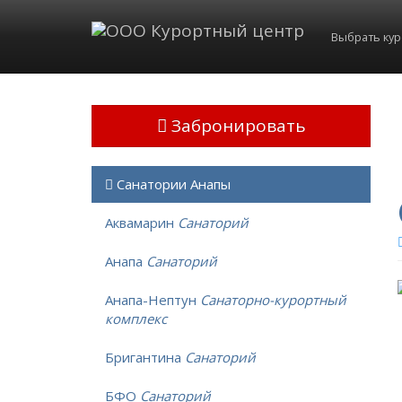
Выбрать ку
Забронировать
Санатории Анапы
Аквамарин
Санаторий
Анапа
Санаторий
Анапа-Нептун
Санаторно-курортный
комплекс
Бригантина
Санаторий
БФО
Санаторий