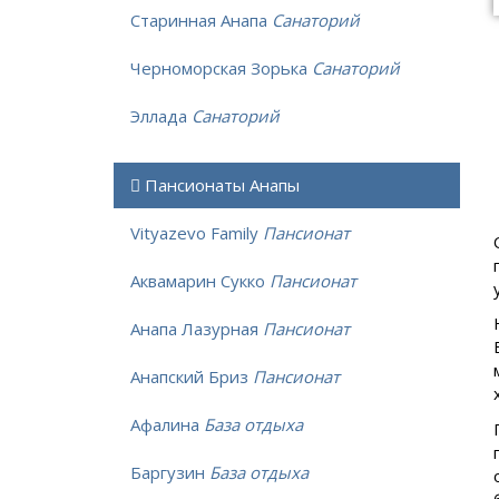
Старинная Анапа
Санаторий
Черноморская Зорька
Санаторий
Эллада
Санаторий
Пансионаты Анапы
Vityazevo Family
Пансионат
Аквамарин Сукко
Пансионат
Анапа Лазурная
Пансионат
Анапский Бриз
Пансионат
Афалина
База отдыха
Баргузин
База отдыха