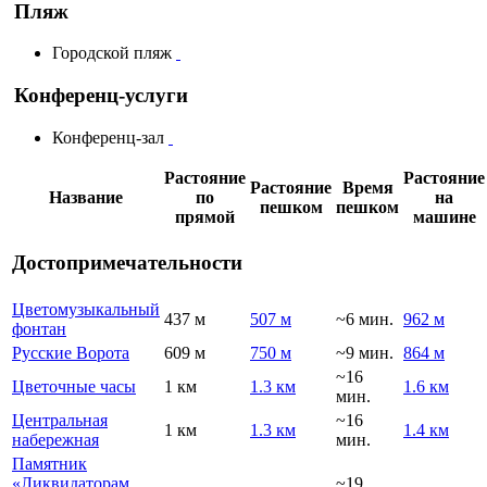
Пляж
Городской пляж
Конференц-услуги
Конференц-зал
Растояние
Растояние
Растояние
Время
Название
по
на
пешком
пешком
прямой
машине
Достопримечательности
Цветомузыкальный
437 м
507 м
~6 мин.
962 м
фонтан
Русские Ворота
609 м
750 м
~9 мин.
864 м
~16
Цветочные часы
1 км
1.3 км
1.6 км
мин.
Центральная
~16
1 км
1.3 км
1.4 км
набережная
мин.
Памятник
«Ликвидаторам
~19