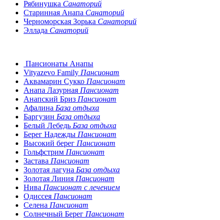
Рябинушка
Санаторий
Старинная Анапа
Санаторий
Черноморская Зорька
Санаторий
Эллада
Санаторий
Пансионаты Анапы
Vityazevo Family
Пансионат
Аквамарин Сукко
Пансионат
Анапа Лазурная
Пансионат
Анапский Бриз
Пансионат
Афалина
База отдыха
Баргузин
База отдыха
Белый Лебедь
База отдыха
Берег Надежды
Пансионат
Высокий берег
Пансионат
Гольфстрим
Пансионат
Застава
Пансионат
Золотая лагуна
База отдыха
Золотая Линия
Пансионат
Нива
Пансионат с лечением
Одиссея
Пансионат
Селена
Пансионат
Солнечный Берег
Пансионат