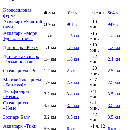
Крокодиловая
408 м
550 м
~6 мин.
864 м
ферма
Аквапарк «Золотой
~10
609 м
901 м
949 м
пляж»
мин.
Аквапарк «Море
~16
1 км
1.3 км
1.4 км
Удовольствия»
мин.
~19
Динопарк «Рекс»
1.1 км
1.6 км
1.3 км
мин.
Детский аквапарк
~22
1.4 км
1.8 км
2.1 км
«Осьминожка»
мин.
~23
Океанариум «Риф»
1.7 км
2 км
2.5 км
мин.
Морской аквариум
~27
1.9 км
2.2 км
2.5 км
«Батискаф»
мин.
Дельфинарий
~41
3.2 км
3.4 км
3.5 км
«Немо»
мин.
Океанариум
~41
3.2 км
3.5 км
3.5 км
«Немо»
мин.
~42
Зоопарк Балу
3.2 км
3.5 км
3.5 км
мин.
Аквапарк «Тики-
~1 ч. 12
5.6 км
6 км
6 км