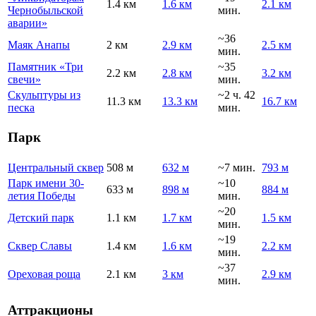
1.4 км
1.6 км
2.1 км
Чернобыльской
мин.
аварии»
~36
Маяк Анапы
2 км
2.9 км
2.5 км
мин.
Памятник «Три
~35
2.2 км
2.8 км
3.2 км
свечи»
мин.
Скульптуры из
~2 ч. 42
11.3 км
13.3 км
16.7 км
песка
мин.
Парк
Центральный сквер
508 м
632 м
~7 мин.
793 м
Парк имени 30-
~10
633 м
898 м
884 м
летия Победы
мин.
~20
Детский парк
1.1 км
1.7 км
1.5 км
мин.
~19
Сквер Славы
1.4 км
1.6 км
2.2 км
мин.
~37
Ореховая роща
2.1 км
3 км
2.9 км
мин.
Аттракционы