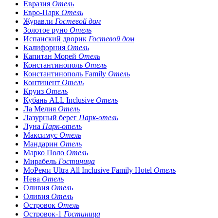
Евразия
Отель
Евро-Парк
Отель
Журавли
Гостевой дом
Золотое руно
Отель
Испанский дворик
Гостевой дом
Калифорния
Отель
Капитан Морей
Отель
Константинополь
Отель
Константинополь Family
Отель
Континент
Отель
Круиз
Отель
Кубань ALL Inclusive
Отель
Ла Мелия
Отель
Лазурный берег
Парк-отель
Луна
Парк-отель
Максимус
Отель
Мандарин
Отель
Марко Поло
Отель
Мирабель
Гостиница
МоРеми Ultra All Inclusive Family Hotel
Отель
Нева
Отель
Оливия
Отель
Оливия
Отель
Островок
Отель
Островок-1
Гостиница