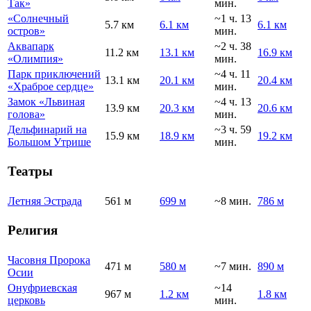
Так»
мин.
«Солнечный
~1 ч. 13
5.7 км
6.1 км
6.1 км
остров»
мин.
Аквапарк
~2 ч. 38
11.2 км
13.1 км
16.9 км
«Олимпия»
мин.
Парк приключений
~4 ч. 11
13.1 км
20.1 км
20.4 км
«Храброе сердце»
мин.
Замок «Львиная
~4 ч. 13
13.9 км
20.3 км
20.6 км
голова»
мин.
Дельфинарий на
~3 ч. 59
15.9 км
18.9 км
19.2 км
Большом Утрише
мин.
Театры
Летняя Эстрада
561 м
699 м
~8 мин.
786 м
Религия
Часовня Пророка
471 м
580 м
~7 мин.
890 м
Осии
Онуфриевская
~14
967 м
1.2 км
1.8 км
церковь
мин.