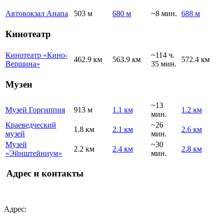
Автовокзал Анапа
503 м
680 м
~8 мин.
688 м
Кинотеатр
Кинотеатр «Кино-
~114 ч.
462.9 км
563.9 км
572.4 км
Вершина»
35 мин.
Музеи
~13
Музей Горгиппия
913 м
1.1 км
1.2 км
мин.
Краеведческий
~26
1.8 км
2.1 км
2.6 км
музей
мин.
Музей
~30
2.2 км
2.4 км
2.8 км
«Эйнштейниум»
мин.
Адрес и контакты
Адрес: