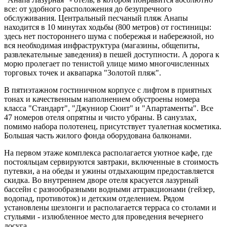
все: от удобного расположения до безупречного
обслуживания. Центральный песчаный пляж Анапы
находится в 10 минутах ходьбы (800 метров) от гостиницы:
здесь нет постороннего шума с побережья и набережной, но
вся необходимая инфраструктура (магазины, общепиты,
развлекательные заведения) в пешей доступности. А дорога к
морю пролегает по тенистой улице мимо многочисленных
торговых точек и аквапарка "Золотой пляж".
В пятиэтажном гостиничном корпусе с лифтом в приятных
тонах и качественным наполнением обустроены номера
класса "Стандарт", "Джуниор Сюит" и "Апартаменты". Все
47 номеров отеля опрятны и чисто убраны. В санузлах,
помимо набора полотенец, присутствует туалетная косметика.
Большая часть жилого фонда оборудована балконами.
На первом этаже комплекса располагается уютное кафе, где
постояльцам сервируются завтраки, включенные в стоимость
путевки, а на обеды и ужины отдыхающим предоставляется
скидка. Во внутреннем дворе отеля красуется лазурный
бассейн с разнообразными водными аттракционами (гейзер,
водопад, противоток) и детским отделением. Рядом
установлены шезлонги и располагается терраса со столами и
стульями - излюбленное место для проведения вечернего
досуга.