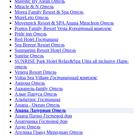
Majestic By Alean
Отель
Miracle & N
Отель
Morea Family Resort & Spa
Отель
MoreLeto
Отель
Movenpick Resort & SPA Anapa Miracleon
Отель
Pontos Family Resort Vesta
Курортный комплекс
Pride inn
Отель
Red Hotel
Гостиница
Sea Breeze Resort
Отель
Sunmarinn Resort Hotel
Отель
Sunrise
Отель
SUNRISE Park Hotel Relax&Spa Ultra all inclusive
Парк-
отель
Venera Resort
Отель
Volna Sea Village
Гостиничный комплекс
Аврора
Отель
Акварель-family
Отель
Алые Паруса
Отель
Альбатрос
Гостиница
Анапа - Океан
Отель
Анапа Лазурная
Отель
Анапа Патио
Гостевой дом
Анапчанка
Гостевой дом
Ардо
Отель
Ателика Гранд Меридиан
Отель