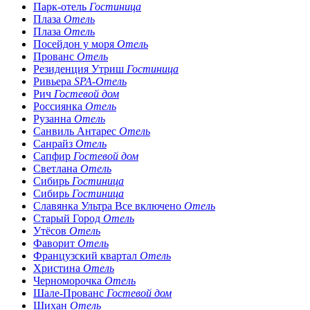
Парк-отель
Гостиница
Плаза
Отель
Плаза
Отель
Посейдон у моря
Отель
Прованс
Отель
Резиденция Утриш
Гостиница
Ривьера
SPA-Отель
Рич
Гостевой дом
Россиянка
Отель
Рузанна
Отель
Санвиль Антарес
Отель
Санрайз
Отель
Сапфир
Гостевой дом
Светлана
Отель
Сибирь
Гостиница
Сибирь
Гостиница
Славянка Ультра Все включено
Отель
Старый Город
Отель
Утёсов
Отель
Фаворит
Отель
Французский квартал
Отель
Христина
Отель
Черноморочка
Отель
Шале-Прованс
Гостевой дом
Шихан
Отель