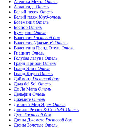
Ателика Мечта
Отель
Атлантида
Отель
Белый песок
Отель
Белый пляж
Клуб-отель
Богемания
Отель
Боспор
Отель
Бумеранг
Отель
Валенсия
Гостевой дом
Валенсия (Джемете)
Отель
Валентина Гранд Отель
Отель
Гиацинт
Отель
Голубая лагуна
Отель
Гранд Прибой
Отель
Гранд Элит
Отель
Гранд-Круиз
Отель
Даймонд
Гостевой дом
Дача del Sol
Отель
Де Ла Мапа
Отель
Дельфин
Отель
Джемете
Отель
Дивный Мир Эдем
Отель
Довиль Резорт & Спа
SPA-Отель
Дуэт
Гостевой дом
Дюны Джемете
Гостевой дом
Дюны Золотые
Отель