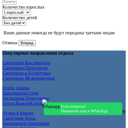
Количество взрослых
Количество детей
Ваши данные никогда не будут переданы третьим лицам
Отмена
Вперед
Популярные направления отдыха
Санатории Кисловодска
Санатории Пятигорска
Санатории в Ессентуках
Санатории Железноводска
Отели Анапы
Пансионаты Сочи
Гостиницы Геленджика
Отели Красной поляны
Есть вопросы?
Напишите нам в WhatsApp
Отдых в Крыму
Санатории Ялты
Пансионаты Евпатории