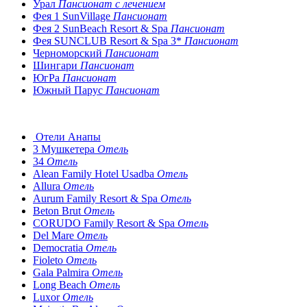
Урал
Пансионат с лечением
Фея 1 SunVillage
Пансионат
Фея 2 SunBeach Resort & Spa
Пансионат
Фея SUNCLUB Resort & Spa 3*
Пансионат
Черноморский
Пансионат
Шингари
Пансионат
ЮгРа
Пансионат
Южный Парус
Пансионат
Отели Анапы
3 Мушкетера
Отель
34
Отель
Alean Family Hotel Usadba
Отель
Allura
Отель
Aurum Family Resort & Spa
Отель
Beton Brut
Отель
CORUDO Family Resort & Spa
Отель
Del Mare
Отель
Democratia
Отель
Fioleto
Отель
Gala Palmira
Отель
Long Beach
Отель
Luxor
Отель