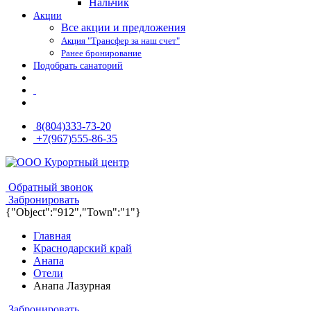
Нальчик
Акции
Все акции и предложения
Акция "Трансфер за наш счет"
Ранее бронирование
Подобрать санаторий
8(804)333-73-20
+7(967)555-86-35
8(804)333-73-20
8(967)555-86-35
Обратный звонок
Забронировать
{"Object":"912","Town":"1"}
Главная
Краснодарский край
Анапа
Отели
Анапа Лазурная
Забронировать