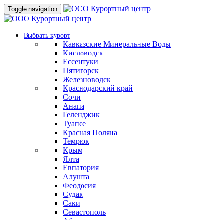
Toggle navigation
Выбрать курорт
Кавказские Минеральные Воды
Кисловодск
Ессентуки
Пятигорск
Железноводск
Краснодарский край
Сочи
Анапа
Геленджик
Туапсе
Красная Поляна
Темрюк
Крым
Ялта
Евпатория
Алушта
Феодосия
Судак
Саки
Севастополь