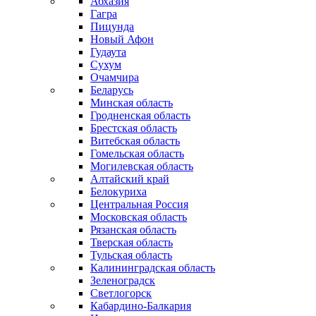
Абхазия
Гагра
Пицунда
Новый Афон
Гудаута
Сухум
Очамчира
Беларусь
Минская область
Гродненская область
Брестская область
Витебская область
Гомельская область
Могилевская область
Алтайский край
Белокуриха
Центральная Россия
Московская область
Рязанская область
Тверская область
Тульская область
Калининградская область
Зеленоградск
Светлогорск
Кабардино-Балкария