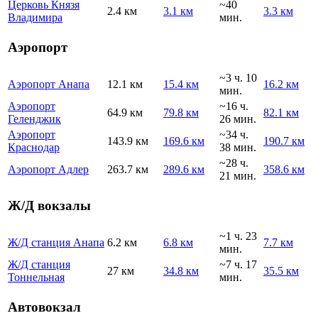
Церковь Князя
~40
2.4 км
3.1 км
3.3 км
Владимира
мин.
Аэропорт
~3 ч. 10
Аэропорт Анапа
12.1 км
15.4 км
16.2 км
мин.
Аэропорт
~16 ч.
64.9 км
79.8 км
82.1 км
Геленджик
26 мин.
Аэропорт
~34 ч.
143.9 км
169.6 км
190.7 км
Краснодар
38 мин.
~28 ч.
Аэропорт Адлер
263.7 км
289.6 км
358.6 км
21 мин.
Ж/Д вокзалы
~1 ч. 23
Ж/Д станция Анапа
6.2 км
6.8 км
7.7 км
мин.
Ж/Д станция
~7 ч. 17
27 км
34.8 км
35.5 км
Тоннельная
мин.
Автовокзал