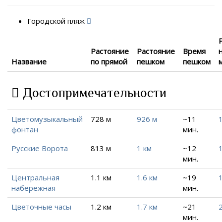
Городской пляж
Растояние
Растояние
Время
Название
по прямой
пешком
пешком
Достопримечательности
Цветомузыкальный
728 м
926 м
~11
1
фонтан
мин.
Русские Ворота
813 м
1 км
~12
1
мин.
Центральная
1.1 км
1.6 км
~19
1
набережная
мин.
Цветочные часы
1.2 км
1.7 км
~21
2
мин.