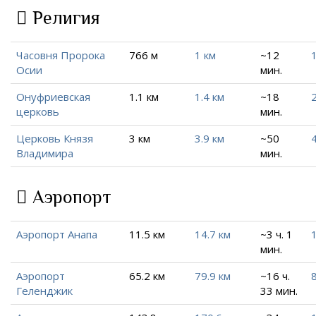
Религия
Часовня Пророка
766 м
1 км
~12
1
Осии
мин.
Онуфриевская
1.1 км
1.4 км
~18
2
церковь
мин.
Церковь Князя
3 км
3.9 км
~50
Владимира
мин.
Аэропорт
Аэропорт Анапа
11.5 км
14.7 км
~3 ч. 1
мин.
Аэропорт
65.2 км
79.9 км
~16 ч.
Геленджик
33 мин.