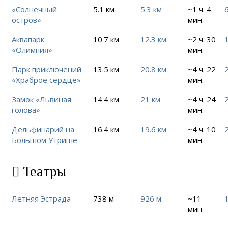
«Солнечный
5.1 км
5.3 км
~1 ч. 4
остров»
мин.
Аквапарк
10.7 км
12.3 км
~2 ч. 30
«Олимпия»
мин.
Парк приключений
13.5 км
20.8 км
~4 ч. 22
«Храброе сердце»
мин.
Замок «Львиная
14.4 км
21 км
~4 ч. 24
голова»
мин.
Дельфинарий на
16.4 км
19.6 км
~4 ч. 10
Большом Утрише
мин.
Театры
Летняя Эстрада
738 м
926 м
~11
1
мин.