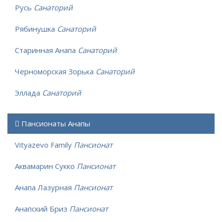
Русь
Санаторий
Рябинушка
Санаторий
Старинная Анапа
Санаторий
Черноморская Зорька
Санаторий
Эллада
Санаторий
Пансионаты Анапы
Vityazevo Family
Пансионат
Аквамарин Сукко
Пансионат
Анапа Лазурная
Пансионат
Анапский Бриз
Пансионат