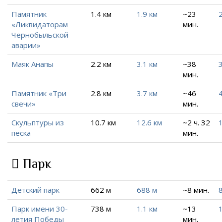
Памятник
1.4 км
1.9 км
~23
2
«Ликвидаторам
мин.
Чернобыльской
аварии»
Маяк Анапы
2.2 км
3.1 км
~38
3
мин.
Памятник «Три
2.8 км
3.7 км
~46
4
свечи»
мин.
Скульптуры из
10.7 км
12.6 км
~2 ч. 32
песка
мин.
Парк
Детский парк
662 м
688 м
~8 мин.
Парк имени 30-
738 м
1.1 км
~13
1
летия Победы
мин.