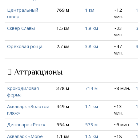
Центральный
769 м
1 км
~12
1
сквер
мин.
Сквер Славы
1.5 км
1.8 км
~23
мин.
Ореховая роща
2.7 км
3.8 км
~47
3
мин.
Аттракционы
Крокодиловая
378 м
714 м
~8 мин.
1
ферма
Аквапарк «Золотой
449 м
1.1 км
~13
1
пляж»
мин.
Динопарк «Рекс»
554 м
573 м
~6 мин.
Аквапарк «Море
1.1 км
1.5 км
~18
1