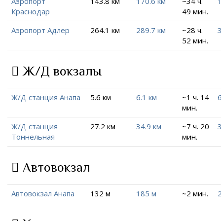
Аэропорт
143.8 км
170.6 км
~34 ч.
Краснодар
49 мин.
Аэропорт Адлер
264.1 км
289.7 км
~28 ч.
52 мин.
Ж/Д вокзалы
Ж/Д станция Анапа
5.6 км
6.1 км
~1 ч. 14
6
мин.
Ж/Д станция
27.2 км
34.9 км
~7 ч. 20
Тоннельная
мин.
Автовокзал
Автовокзал Анапа
132 м
185 м
~2 мин.