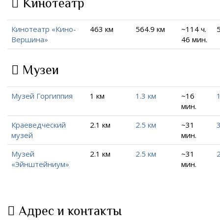
Кинотеатр
Кинотеатр «Кино-
463 км
564.9 км
~114 ч.
Вершина»
46 мин.
Музеи
Музей Горгиппия
1 км
1.3 км
~16
1
мин.
Краеведческий
2.1 км
2.5 км
~31
3
музей
мин.
Музей
2.1 км
2.5 км
~31
2
«Эйнштейниум»
мин.
Адрес и контакты