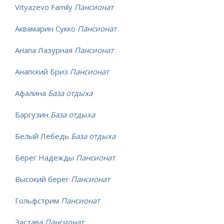
Vityazevo Family
Пансионат
Аквамарин Сукко
Пансионат
Анапа Лазурная
Пансионат
Анапский Бриз
Пансионат
Афалина
База отдыха
Баргузин
База отдыха
Белый Лебедь
База отдыха
Берег Надежды
Пансионат
Высокий берег
Пансионат
Гольфстрим
Пансионат
Застава
Пансионат