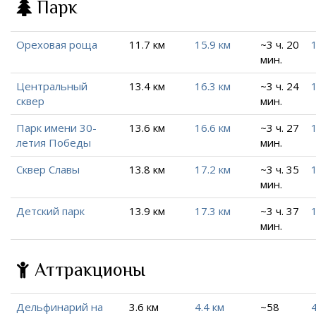
Парк
Ореховая роща
11.7 км
15.9 км
~3 ч. 20
мин.
Центральный
13.4 км
16.3 км
~3 ч. 24
сквер
мин.
Парк имени 30-
13.6 км
16.6 км
~3 ч. 27
летия Победы
мин.
Сквер Славы
13.8 км
17.2 км
~3 ч. 35
мин.
Детский парк
13.9 км
17.3 км
~3 ч. 37
мин.
Аттракционы
Дельфинарий на
3.6 км
4.4 км
~58
4