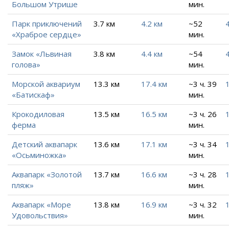
Большом Утрише
мин.
Парк приключений
3.7 км
4.2 км
~52
4
«Храброе сердце»
мин.
Замок «Львиная
3.8 км
4.4 км
~54
4
голова»
мин.
Морской аквариум
13.3 км
17.4 км
~3 ч. 39
«Батискаф»
мин.
Крокодиловая
13.5 км
16.5 км
~3 ч. 26
ферма
мин.
Детский аквапарк
13.6 км
17.1 км
~3 ч. 34
«Осьминожка»
мин.
Аквапарк «Золотой
13.7 км
16.6 км
~3 ч. 28
пляж»
мин.
Аквапарк «Море
13.8 км
16.9 км
~3 ч. 32
Удовольствия»
мин.