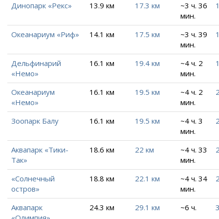
Динопарк «Рекс»
13.9 км
17.3 км
~3 ч. 36
мин.
Океанариум «Риф»
14.1 км
17.5 км
~3 ч. 39
мин.
Дельфинарий
16.1 км
19.4 км
~4 ч. 2
«Немо»
мин.
Океанариум
16.1 км
19.5 км
~4 ч. 2
«Немо»
мин.
Зоопарк Балу
16.1 км
19.5 км
~4 ч. 3
мин.
Аквапарк «Тики-
18.6 км
22 км
~4 ч. 33
Так»
мин.
«Солнечный
18.8 км
22.1 км
~4 ч. 34
остров»
мин.
Аквапарк
24.3 км
29.1 км
~6 ч.
«Олимпия»