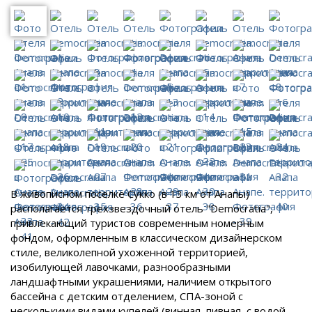
В живописном поселке Сукко (в 13 км от Анапы)
располагается трехзвездочный отель "Democratia",
привлекающий туристов современным номерным
фондом, оформленным в классическом дизайнерском
стиле, великолепной ухоженной территорией,
изобилующей лавочками, разнообразными
ландшафтными украшениями, наличием открытого
бассейна с детским отделением, СПА-зоной с
несколькими видами купелей (винная, пивная, с водой