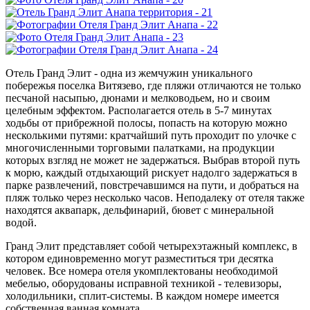
Отель Гранд Элит - одна из жемчужин уникального
побережья поселка Витязево, где пляжи отличаются не только
песчаной насыпью, дюнами и мелководьем, но и своим
целебным эффектом. Располагается отель в 5-7 минутах
ходьбы от прибрежной полосы, попасть на которую можно
несколькими путями: кратчайший путь проходит по улочке с
многочисленными торговыми палатками, на продукции
которых взгляд не может не задержаться. Выбрав второй путь
к морю, каждый отдыхающий рискует надолго задержаться в
парке развлечений, повстречавшимся на пути, и добраться на
пляж только через несколько часов. Неподалеку от отеля также
находятся аквапарк, дельфинарий, бювет с минеральной
водой.
Гранд Элит представляет собой четырехэтажный комплекс, в
котором единовременно могут разместиться три десятка
человек. Все номера отеля укомплектованы необходимой
мебелью, оборудованы исправной техникой - телевизоры,
холодильники, сплит-системы. В каждом номере имеется
собственная ванная комната.