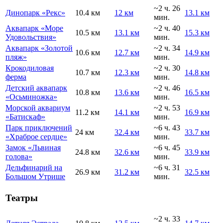
~2 ч. 26
Динопарк «Рекс»
10.4 км
12 км
13.1 км
мин.
Аквапарк «Море
~2 ч. 40
10.5 км
13.1 км
15.3 км
Удовольствия»
мин.
Аквапарк «Золотой
~2 ч. 34
10.6 км
12.7 км
14.9 км
пляж»
мин.
Крокодиловая
~2 ч. 30
10.7 км
12.3 км
14.8 км
ферма
мин.
Детский аквапарк
~2 ч. 46
10.8 км
13.6 км
16.5 км
«Осьминожка»
мин.
Морской аквариум
~2 ч. 53
11.2 км
14.1 км
16.9 км
«Батискаф»
мин.
Парк приключений
~6 ч. 43
24 км
32.4 км
33.7 км
«Храброе сердце»
мин.
Замок «Львиная
~6 ч. 45
24.8 км
32.6 км
33.9 км
голова»
мин.
Дельфинарий на
~6 ч. 31
26.9 км
31.2 км
32.5 км
Большом Утрише
мин.
Театры
~2 ч. 33