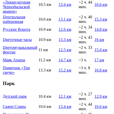
«Ликвидаторам
~2 ч. 44
10.5 км
13.4 км
16.6 км
Чернобыльской
мин.
аварии»
Центральная
~2 ч. 40
10.6 км
13.1 км
15.3 км
набережная
мин.
~2 ч. 34
Русские Ворота
10.9 км
12.6 км
14.8 км
мин.
~2 ч. 43
Цветочные часы
10.9 км
13.3 км
16 км
мин.
Цветомузыкальный
~2 ч. 33
11 км
12.5 км
15.4 км
фонтан
мин.
Маяк Анапы
11.2 км
14.7 км
~3 ч.
17 км
Памятник «Три
~3 ч. 8
13.3 км
15.2 км
16.8 км
свечи»
мин.
Парк
~2 ч. 27
Детский парк
10.4 км
12.1 км
12.9 км
мин.
~2 ч. 44
Сквер Славы
10.6 км
13.4 км
16.6 км
мин.