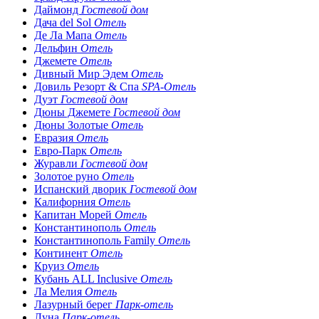
Даймонд
Гостевой дом
Дача del Sol
Отель
Де Ла Мапа
Отель
Дельфин
Отель
Джемете
Отель
Дивный Мир Эдем
Отель
Довиль Резорт & Спа
SPA-Отель
Дуэт
Гостевой дом
Дюны Джемете
Гостевой дом
Дюны Золотые
Отель
Евразия
Отель
Евро-Парк
Отель
Журавли
Гостевой дом
Золотое руно
Отель
Испанский дворик
Гостевой дом
Калифорния
Отель
Капитан Морей
Отель
Константинополь
Отель
Константинополь Family
Отель
Континент
Отель
Круиз
Отель
Кубань ALL Inclusive
Отель
Ла Мелия
Отель
Лазурный берег
Парк-отель
Луна
Парк-отель