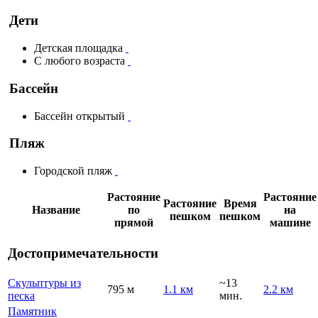
Дети
Детская площадка
С любого возраста
Бассейн
Бассейн открытый
Пляж
Городской пляж
Растояние
Растояние
Растояние
Время
Название
по
на
пешком
пешком
прямой
машине
Достопримечательности
Скульптуры из
~13
795 м
1.1 км
2.2 км
песка
мин.
Памятник