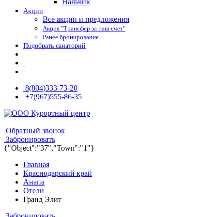
Нальчик
Акции
Все акции и предложения
Акция "Трансфер за наш счет"
Ранее бронирование
Подобрать санаторий
8(804)333-73-20
+7(967)555-86-35
8(804)333-73-20
8(967)555-86-35
Обратный звонок
Забронировать
{"Object":"37","Town":"1"}
Главная
Краснодарский край
Анапа
Отели
Гранд Элит
Забронировать