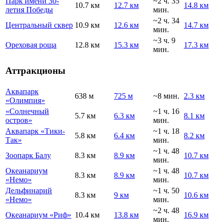
Парк имени 30-
~2 ч. 35
10.7 км
12.7 км
14.8 км
летия Победы
мин.
~2 ч. 34
Центральный сквер
10.9 км
12.6 км
14.7 км
мин.
~3 ч. 9
Ореховая роща
12.8 км
15.3 км
17.3 км
мин.
Аттракционы
Аквапарк
638 м
725 м
~8 мин.
2.3 км
«Олимпия»
«Солнечный
~1 ч. 16
5.7 км
6.3 км
8.1 км
остров»
мин.
Аквапарк «Тики-
~1 ч. 18
5.8 км
6.4 км
8.2 км
Так»
мин.
~1 ч. 48
Зоопарк Балу
8.3 км
8.9 км
10.7 км
мин.
Океанариум
~1 ч. 48
8.3 км
8.9 км
10.7 км
«Немо»
мин.
Дельфинарий
~1 ч. 50
8.3 км
9 км
10.6 км
«Немо»
мин.
~2 ч. 48
Океанариум «Риф»
10.4 км
13.8 км
16.9 км
мин.