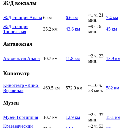
Ж/Д вокзалы
~1 ч. 21
Ж/Д станция Анапа
6 км
6.6 км
7.4 км
мин.
Ж/Д станция
~9 ч. 6
35.2 км
43.6 км
45 км
Тоннельная
мин.
Автовокзал
~2 ч. 23
Автовокзал Анапа
10.7 км
11.8 км
13.9 км
мин.
Кинотеатр
Кинотеатр «Кино-
~116 ч.
469.5 км
572.9 км
582 км
Вершина»
23 мин.
Музеи
~2 ч. 37
Музей Горгиппия
10.7 км
12.9 км
15.1 км
мин.
Краеведческий
~2 ч. 53