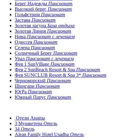
Берег Надежды
Пансионат
Высокий берег
Пансионат
Гольфстрим
Пансионат
Застава
Пансионат
Золотая лагуна
База отдыха
Золотая Линия
Пансионат
Нива
Пансионат с лечением
Одиссея
Пансионат
Селена
Пансионат
Солнечный Берег
Пансионат
Урал
Пансионат с лечением
Фея 1 SunVillage
Пансионат
Фея 2 SunBeach Resort & Spa
Пансионат
Фея SUNCLUB Resort & Spa 3*
Пансионат
Черноморский
Пансионат
Шингари
Пансионат
ЮгРа
Пансионат
Южный Парус
Пансионат
Отели Анапы
3 Мушкетера
Отель
34
Отель
Alean Family Hotel Usadba
Отель