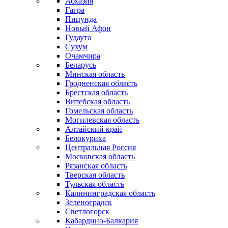
Абхазия
Гагра
Пицунда
Новый Афон
Гудаута
Сухум
Очамчира
Беларусь
Минская область
Гродненская область
Брестская область
Витебская область
Гомельская область
Могилевская область
Алтайский край
Белокуриха
Центральная Россия
Московская область
Рязанская область
Тверская область
Тульская область
Калининградская область
Зеленоградск
Светлогорск
Кабардино-Балкария