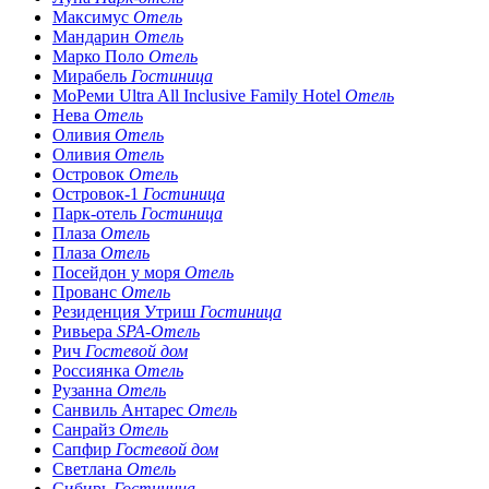
Максимус
Отель
Мандарин
Отель
Марко Поло
Отель
Мирабель
Гостиница
МоРеми Ultra All Inclusive Family Hotel
Отель
Нева
Отель
Оливия
Отель
Оливия
Отель
Островок
Отель
Островок-1
Гостиница
Парк-отель
Гостиница
Плаза
Отель
Плаза
Отель
Посейдон у моря
Отель
Прованс
Отель
Резиденция Утриш
Гостиница
Ривьера
SPA-Отель
Рич
Гостевой дом
Россиянка
Отель
Рузанна
Отель
Санвиль Антарес
Отель
Санрайз
Отель
Сапфир
Гостевой дом
Светлана
Отель
Сибирь
Гостиница