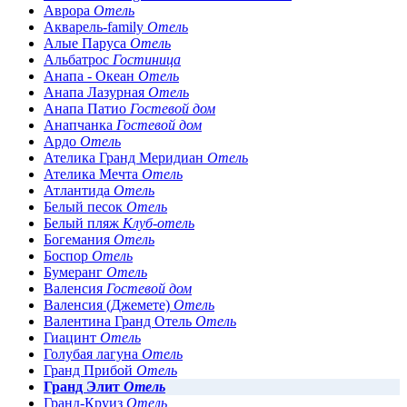
Аврора
Отель
Акварель-family
Отель
Алые Паруса
Отель
Альбатрос
Гостиница
Анапа - Океан
Отель
Анапа Лазурная
Отель
Анапа Патио
Гостевой дом
Анапчанка
Гостевой дом
Ардо
Отель
Ателика Гранд Меридиан
Отель
Ателика Мечта
Отель
Атлантида
Отель
Белый песок
Отель
Белый пляж
Клуб-отель
Богемания
Отель
Боспор
Отель
Бумеранг
Отель
Валенсия
Гостевой дом
Валенсия (Джемете)
Отель
Валентина Гранд Отель
Отель
Гиацинт
Отель
Голубая лагуна
Отель
Гранд Прибой
Отель
Гранд Элит
Отель
Гранд-Круиз
Отель