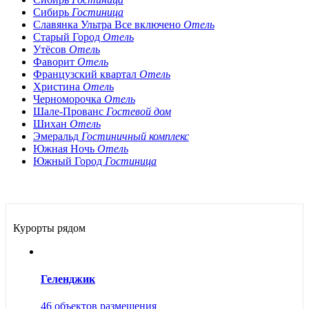
Сибирь
Гостиница
Славянка Ультра Все включено
Отель
Старый Город
Отель
Утёсов
Отель
Фаворит
Отель
Французский квартал
Отель
Христина
Отель
Черноморочка
Отель
Шале-Прованс
Гостевой дом
Шихан
Отель
Эмеральд
Гостиничный комплекс
Южная Ночь
Отель
Южный Город
Гостиница
Курорты рядом
Геленджик
46 объектов размещения