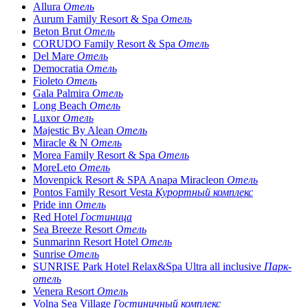
Allura
Отель
Aurum Family Resort & Spa
Отель
Beton Brut
Отель
CORUDO Family Resort & Spa
Отель
Del Mare
Отель
Democratia
Отель
Fioleto
Отель
Gala Palmira
Отель
Long Beach
Отель
Luxor
Отель
Majestic By Alean
Отель
Miracle & N
Отель
Morea Family Resort & Spa
Отель
MoreLeto
Отель
Movenpick Resort & SPA Anapa Miracleon
Отель
Pontos Family Resort Vesta
Курортный комплекс
Pride inn
Отель
Red Hotel
Гостиница
Sea Breeze Resort
Отель
Sunmarinn Resort Hotel
Отель
Sunrise
Отель
SUNRISE Park Hotel Relax&Spa Ultra all inclusive
Парк-
отель
Venera Resort
Отель
Volna Sea Village
Гостиничный комплекс