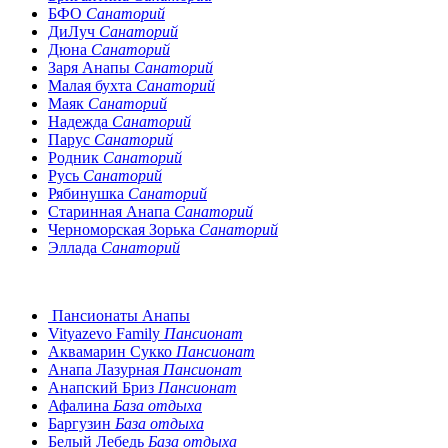
БФО
Санаторий
ДиЛуч
Санаторий
Дюна
Санаторий
Заря Анапы
Санаторий
Малая бухта
Санаторий
Маяк
Санаторий
Надежда
Санаторий
Парус
Санаторий
Родник
Санаторий
Русь
Санаторий
Рябинушка
Санаторий
Старинная Анапа
Санаторий
Черноморская Зорька
Санаторий
Эллада
Санаторий
Пансионаты Анапы
Vityazevo Family
Пансионат
Аквамарин Сукко
Пансионат
Анапа Лазурная
Пансионат
Анапский Бриз
Пансионат
Афалина
База отдыха
Баргузин
База отдыха
Белый Лебедь
База отдыха