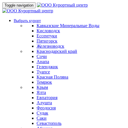
Toggle navigation
Выбрать курорт
Кавказские Минеральные Воды
Кисловодск
Ессентуки
Пятигорск
Железноводск
Краснодарский край
Сочи
Анапа
Геленджик
Туапсе
Красная Поляна
Темрюк
Крым
Ялта
Евпатория
Алушта
Феодосия
Судак
Саки
Севастополь