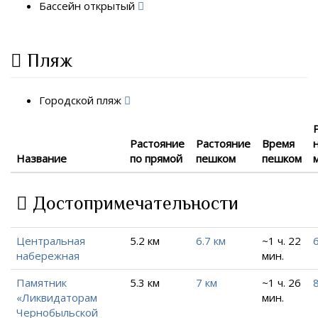
Бассейн открытый
Пляж
Городской пляж
Растояние
Растояние
Время
Название
по прямой
пешком
пешком
Достопримечательности
Центральная
5.2 км
6.7 км
~1 ч. 22
6
набережная
мин.
Памятник
5.3 км
7 км
~1 ч. 26
8
«Ликвидаторам
мин.
Чернобыльской