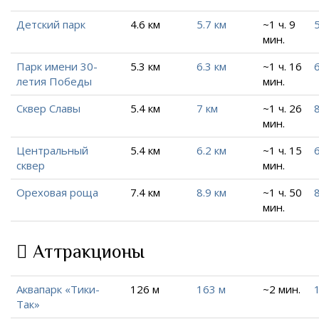
Детский парк
4.6 км
5.7 км
~1 ч. 9
5
мин.
Парк имени 30-
5.3 км
6.3 км
~1 ч. 16
6
летия Победы
мин.
Сквер Славы
5.4 км
7 км
~1 ч. 26
8
мин.
Центральный
5.4 км
6.2 км
~1 ч. 15
6
сквер
мин.
Ореховая роща
7.4 км
8.9 км
~1 ч. 50
8
мин.
Аттракционы
Аквапарк «Тики-
126 м
163 м
~2 мин.
Так»