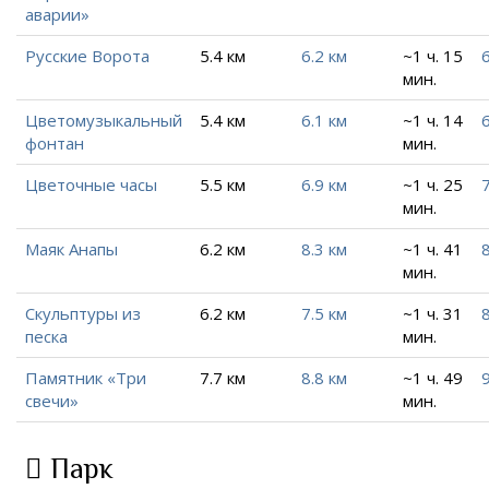
аварии»
Русские Ворота
5.4 км
6.2 км
~1 ч. 15
6
мин.
Цветомузыкальный
5.4 км
6.1 км
~1 ч. 14
6
фонтан
мин.
Цветочные часы
5.5 км
6.9 км
~1 ч. 25
7
мин.
Маяк Анапы
6.2 км
8.3 км
~1 ч. 41
8
мин.
Скульптуры из
6.2 км
7.5 км
~1 ч. 31
8
песка
мин.
Памятник «Три
7.7 км
8.8 км
~1 ч. 49
9
свечи»
мин.
Парк