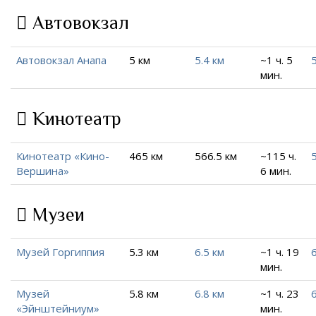
Автовокзал
Автовокзал Анапа
5 км
5.4 км
~1 ч. 5
5
мин.
Кинотеатр
Кинотеатр «Кино-
465 км
566.5 км
~115 ч.
Вершина»
6 мин.
Музеи
Музей Горгиппия
5.3 км
6.5 км
~1 ч. 19
6
мин.
Музей
5.8 км
6.8 км
~1 ч. 23
6
«Эйнштейниум»
мин.