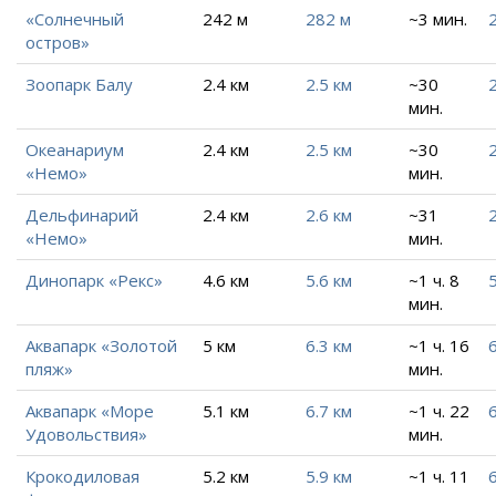
«Солнечный
242 м
282 м
~3 мин.
остров»
Зоопарк Балу
2.4 км
2.5 км
~30
2
мин.
Океанариум
2.4 км
2.5 км
~30
2
«Немо»
мин.
Дельфинарий
2.4 км
2.6 км
~31
2
«Немо»
мин.
Динопарк «Рекс»
4.6 км
5.6 км
~1 ч. 8
5
мин.
Аквапарк «Золотой
5 км
6.3 км
~1 ч. 16
6
пляж»
мин.
Аквапарк «Море
5.1 км
6.7 км
~1 ч. 22
6
Удовольствия»
мин.
Крокодиловая
5.2 км
5.9 км
~1 ч. 11
6