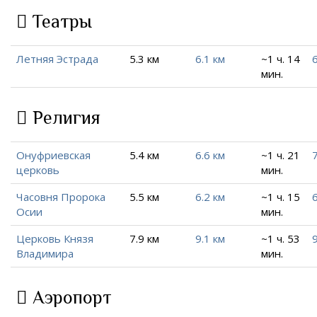
Театры
Летняя Эстрада
5.3 км
6.1 км
~1 ч. 14
6
мин.
Религия
Онуфриевская
5.4 км
6.6 км
~1 ч. 21
7
церковь
мин.
Часовня Пророка
5.5 км
6.2 км
~1 ч. 15
6
Осии
мин.
Церковь Князя
7.9 км
9.1 км
~1 ч. 53
9
Владимира
мин.
Аэропорт