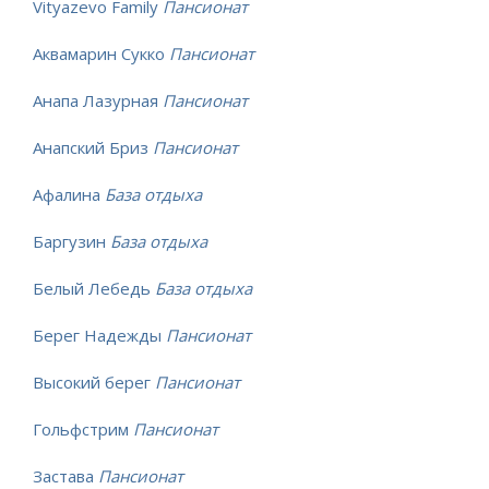
Vityazevo Family
Пансионат
Аквамарин Сукко
Пансионат
Анапа Лазурная
Пансионат
Анапский Бриз
Пансионат
Афалина
База отдыха
Баргузин
База отдыха
Белый Лебедь
База отдыха
Берег Надежды
Пансионат
Высокий берег
Пансионат
Гольфстрим
Пансионат
Застава
Пансионат