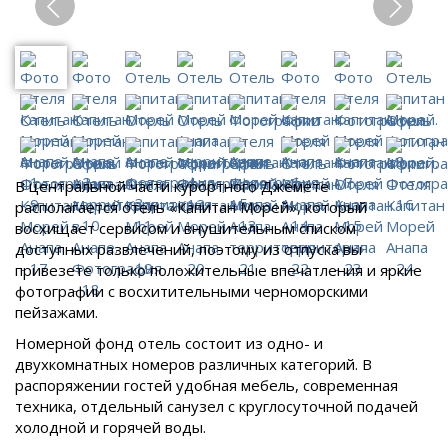
В центральной части курортного Джемете
располагается отель «Капитан Морей», который
восхищает сервисом и внушительным списком
доступных развлечений, поэтому из отпуска вы
привезете только положительные впечатления и яркие
фотографии с восхитительными черноморскими
пейзажами.
Номерной фонд отель состоит из одно- и
двухкомнатных номеров различных категорий. В
распоряжении гостей удобная мебель, современная
техника, отдельный санузел с круглосуточной подачей
холодной и горячей воды.