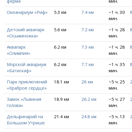
ферма
мин.
Океанариум «Риф»
5.3 км
7.4 км
~1 ч. 30
8
мин.
Детский аквапарк
5.6 км
7.2 км
~1 ч. 28
«Осьминожка»
мин.
Аквапарк
6.2 км
7.3 км
~1 ч. 28
8
«Олимпия»
мин.
Морской аквариум
6.2 км
7.7 км
~1 ч. 35
8
«Батискаф»
мин.
Парк приключений
18.1 км
26 км
~5 ч. 25
«Храброе сердце»
мин.
Замок «Львиная
18.9 км
26.2 км
~5 ч. 27
голова»
мин.
Дельфинарий на
21.4 км
24.8 км
~5 ч. 13
Большом Утрише
мин.