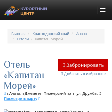
Togg
navig
Главная
Краснодарский край
Анапа
Отели
Капитан Морей
Отель
Забронировать
«Капитан
Добавить в избранное
Морей»
г.Анапа, п.Джемете, Пионерский пр-т, ул. Дружбы, 5
-
Посмотреть карту