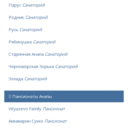
Парус
Санаторий
Родник
Санаторий
Русь
Санаторий
Рябинушка
Санаторий
Старинная Анапа
Санаторий
Черноморская Зорька
Санаторий
Эллада
Санаторий
Пансионаты Анапы
Vityazevo Family
Пансионат
Аквамарин Сукко
Пансионат