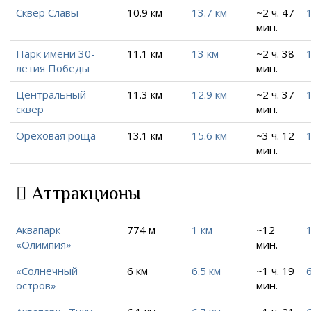
Сквер Славы
10.9 км
13.7 км
~2 ч. 47
мин.
Парк имени 30-
11.1 км
13 км
~2 ч. 38
летия Победы
мин.
Центральный
11.3 км
12.9 км
~2 ч. 37
сквер
мин.
Ореховая роща
13.1 км
15.6 км
~3 ч. 12
мин.
Аттракционы
Аквапарк
774 м
1 км
~12
1
«Олимпия»
мин.
«Солнечный
6 км
6.5 км
~1 ч. 19
6
остров»
мин.