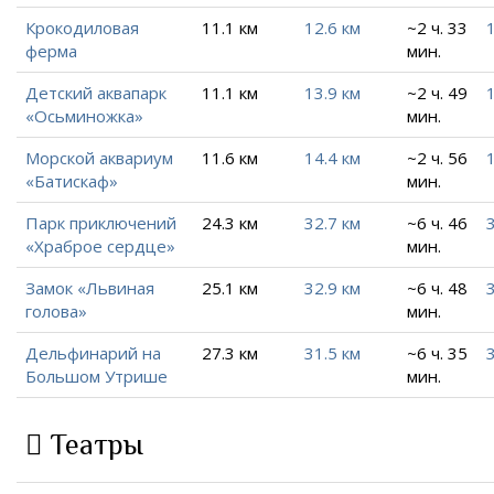
Крокодиловая
11.1 км
12.6 км
~2 ч. 33
ферма
мин.
Детский аквапарк
11.1 км
13.9 км
~2 ч. 49
«Осьминожка»
мин.
Морской аквариум
11.6 км
14.4 км
~2 ч. 56
«Батискаф»
мин.
Парк приключений
24.3 км
32.7 км
~6 ч. 46
«Храброе сердце»
мин.
Замок «Львиная
25.1 км
32.9 км
~6 ч. 48
голова»
мин.
Дельфинарий на
27.3 км
31.5 км
~6 ч. 35
Большом Утрише
мин.
Театры