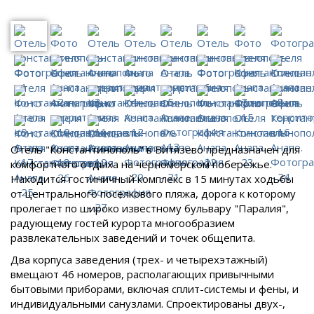
Отель "Константинополь" в Витязево предназначен для
комфортного отдыха на черноморском побережье.
Находится гостиничный комплекс в 15 минутах ходьбы
от центрального поселкового пляжа, дорога к которому
пролегает по широко известному бульвару "Паралия",
радующему гостей курорта многообразием
развлекательных заведений и точек общепита.
Два корпуса заведения (трех- и четырехэтажный)
вмещают 46 номеров, располагающих привычными
бытовыми приборами, включая сплит-системы и фены, и
индивидуальными санузлами. Спроектированы двух-,