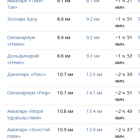
Аквапарк «Тики-
6.1 км
6.7 км
~1 ч. 21
6
Так»
мин.
Зоопарк Балу
8.6 км
9.2 км
~1 ч. 51
9
мин.
Океанариум
8.6 км
9.2 км
~1 ч. 51
9
«Немо»
мин.
Дельфинарий
8.6 км
9.3 км
~1 ч. 53
9
«Немо»
мин.
Динопарк «Рекс»
10.7 км
12.3 км
~2 ч. 30
мин.
Океанариум «Риф»
10.7 км
14.1 км
~2 ч. 51
мин.
Аквапарк «Море
10.8 км
13.4 км
~2 ч. 43
Удовольствия»
мин.
Аквапарк «Золотой
10.9 км
12.9 км
~2 ч. 37
пляж»
мин.