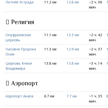
Летняя Эстрада
11.2 км
12.8 км
~2 ч. 36
мин.
Религия
Онуфриевская
11.1 км
13.3 км
~2 ч. 42
церковь
мин.
Часовня Пророка
11.3 км
12.9 км
~2 ч. 37
Осии
мин.
Церковь Князя
13.8 км
15.8 км
~3 ч. 14
Владимира
мин.
Аэропорт
Аэропорт Анапа
6.7 км
7.7 км
~1 ч. 35
8
мин.