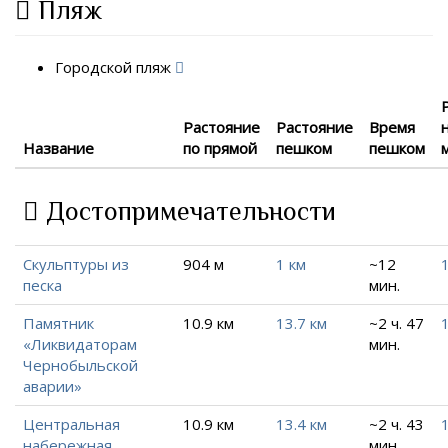
Пляж
Городской пляж
Растояние
Растояние
Время
Название
по прямой
пешком
пешком
Достопримечательности
Скульптуры из
904 м
1 км
~12
1
песка
мин.
Памятник
10.9 км
13.7 км
~2 ч. 47
«Ликвидаторам
мин.
Чернобыльской
аварии»
Центральная
10.9 км
13.4 км
~2 ч. 43
набережная
мин.