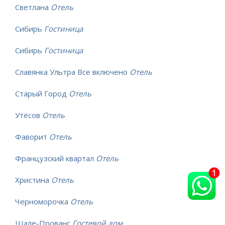
Светлана
Отель
Сибирь
Гостиница
Сибирь
Гостиница
Славянка Ультра Все включено
Отель
Старый Город
Отель
Утёсов
Отель
Фаворит
Отель
Французский квартал
Отель
Христина
Отель
Черноморочка
Отель
Шале-Прованс
Гостевой дом