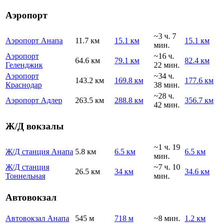
Аэропорт
~3 ч. 7
Аэропорт Анапа
11.7 км
15.1 км
15.1 км
мин.
Аэропорт
~16 ч.
64.6 км
79.1 км
82.4 км
Геленджик
22 мин.
Аэропорт
~34 ч.
143.2 км
169.8 км
177.6 км
Краснодар
38 мин.
~28 ч.
Аэропорт Адлер
263.5 км
288.8 км
356.7 км
42 мин.
Ж/Д вокзалы
~1 ч. 19
Ж/Д станция Анапа
5.8 км
6.5 км
6.5 км
мин.
Ж/Д станция
~7 ч. 10
26.5 км
34 км
34.6 км
Тоннельная
мин.
Автовокзал
Автовокзал Анапа
545 м
718 м
~8 мин.
1.2 км