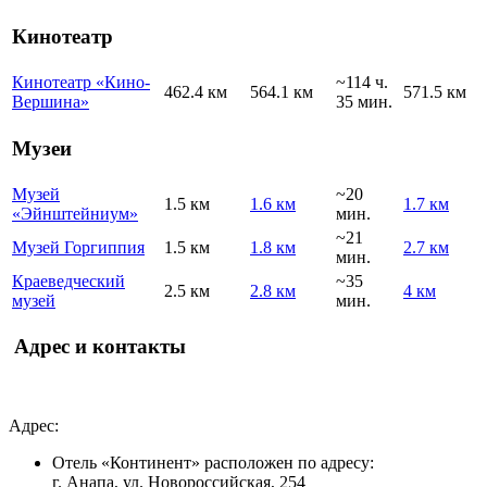
Кинотеатр
Кинотеатр «Кино-
~114 ч.
462.4 км
564.1 км
571.5 км
Вершина»
35 мин.
Музеи
Музей
~20
1.5 км
1.6 км
1.7 км
«Эйнштейниум»
мин.
~21
Музей Горгиппия
1.5 км
1.8 км
2.7 км
мин.
Краеведческий
~35
2.5 км
2.8 км
4 км
музей
мин.
Адрес и контакты
Адрес:
Отель «Континент» расположен по адресу:
г. Анапа, ул. Новороссийская, 254