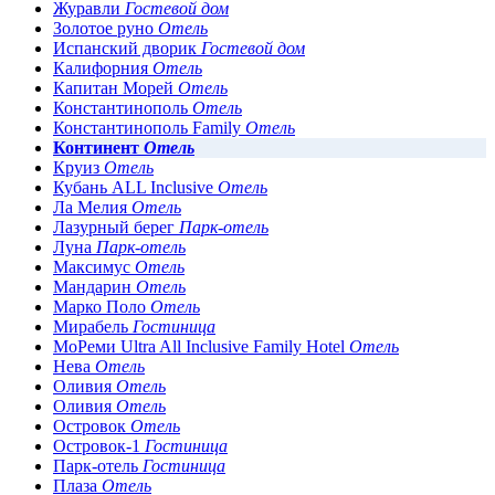
Журавли
Гостевой дом
Золотое руно
Отель
Испанский дворик
Гостевой дом
Калифорния
Отель
Капитан Морей
Отель
Константинополь
Отель
Константинополь Family
Отель
Континент
Отель
Круиз
Отель
Кубань ALL Inclusive
Отель
Ла Мелия
Отель
Лазурный берег
Парк-отель
Луна
Парк-отель
Максимус
Отель
Мандарин
Отель
Марко Поло
Отель
Мирабель
Гостиница
МоРеми Ultra All Inclusive Family Hotel
Отель
Нева
Отель
Оливия
Отель
Оливия
Отель
Островок
Отель
Островок-1
Гостиница
Парк-отель
Гостиница
Плаза
Отель