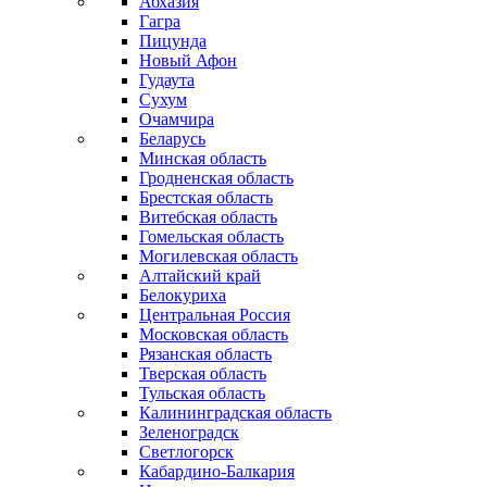
Абхазия
Гагра
Пицунда
Новый Афон
Гудаута
Сухум
Очамчира
Беларусь
Минская область
Гродненская область
Брестская область
Витебская область
Гомельская область
Могилевская область
Алтайский край
Белокуриха
Центральная Россия
Московская область
Рязанская область
Тверская область
Тульская область
Калининградская область
Зеленоградск
Светлогорск
Кабардино-Балкария