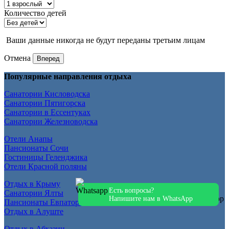
Количество детей
Ваши данные никогда не будут переданы третьим лицам
Отмена
Вперед
Популярные направления отдыха
Санатории Кисловодска
Санатории Пятигорска
Санатории в Ессентуках
Санатории Железноводска
Отели Анапы
Пансионаты Сочи
Гостиницы Геленджика
Отели Красной поляны
Отдых в Крыму
Есть вопросы?
Санатории Ялты
Напишите нам в WhatsApp
Пансионаты Евпатории
Отдых в Алуште
Отдых в Абхазии