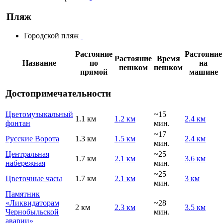
Пляж
Городской пляж
Растояние
Растояние
Растояние
Время
Название
по
на
пешком
пешком
прямой
машине
Достопримечательности
Цветомузыкальный
~15
1.1 км
1.2 км
2.4 км
фонтан
мин.
~17
Русские Ворота
1.3 км
1.5 км
2.4 км
мин.
Центральная
~25
1.7 км
2.1 км
3.6 км
набережная
мин.
~25
Цветочные часы
1.7 км
2.1 км
3 км
мин.
Памятник
«Ликвидаторам
~28
2 км
2.3 км
3.5 км
Чернобыльской
мин.
аварии»