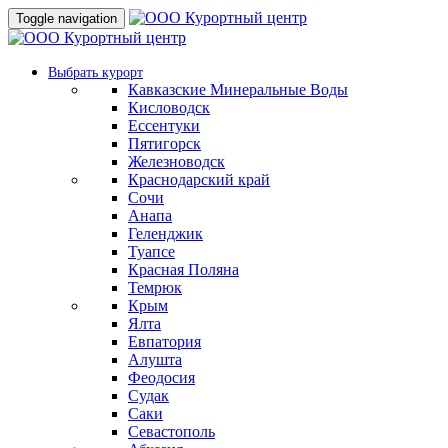
Toggle navigation
Выбрать курорт
Кавказские Минеральные Воды
Кисловодск
Ессентуки
Пятигорск
Железноводск
Краснодарский край
Сочи
Анапа
Геленджик
Туапсе
Красная Поляна
Темрюк
Крым
Ялта
Евпатория
Алушта
Феодосия
Судак
Саки
Севастополь