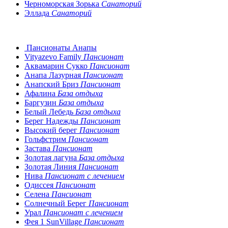
Черноморская Зорька
Санаторий
Эллада
Санаторий
Пансионаты Анапы
Vityazevo Family
Пансионат
Аквамарин Сукко
Пансионат
Анапа Лазурная
Пансионат
Анапский Бриз
Пансионат
Афалина
База отдыха
Баргузин
База отдыха
Белый Лебедь
База отдыха
Берег Надежды
Пансионат
Высокий берег
Пансионат
Гольфстрим
Пансионат
Застава
Пансионат
Золотая лагуна
База отдыха
Золотая Линия
Пансионат
Нива
Пансионат с лечением
Одиссея
Пансионат
Селена
Пансионат
Солнечный Берег
Пансионат
Урал
Пансионат с лечением
Фея 1 SunVillage
Пансионат