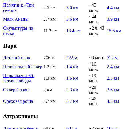
Памятник «Три
~45
2.5 км
3.6 км
4.4 км
свечи»
мин.
~44
Маяк Анапы
2.7 км
3.6 км
3.9 км
мин.
Скульптуры из
~2 ч. 43
11.3 км
13.4 км
15.5 км
песка
мин.
Парк
Детский парк
706 м
722 м
~8 мин.
722 м
~16
Центральный сквер
1.2 км
1.4 км
2.4 км
мин.
Парк имени 30-
~19
1.3 км
1.6 км
2.5 км
летия Победы
мин.
~28
Сквер Славы
2 км
2.3 км
3.6 км
мин.
~46
Ореховая роща
2.7 км
3.7 км
4.3 км
мин.
Аттракционы
Динопарк «Рекс»
682 м
607 м
~7 мин.
607 м