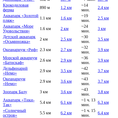
Крокодиловая
~14
890 м
1.2 км
2.4 км
ферма
мин.
Аквапарк «Золотой
~19
1.1 км
1.6 км
2.5 км
пляж»
мин.
Аквапарк «Море
~24
1.6 км
2 км
3 км
Удовольствия»
мин.
Детский аквапарк
~30
2 км
2.5 км
3.5 км
«Осьминожка»
мин.
~32
Океанариум «Риф»
2.3 км
2.7 км
3.9 км
мин.
Морской аквариум
~36
2.6 км
2.9 км
3.9 км
«Батискаф»
мин.
Дельфинарий
~42
2.9 км
3.5 км
3.7 км
«Немо»
мин.
Океанариум
~43
2.9 км
3.6 км
3.7 км
«Немо»
мин.
~43
Зоопарк Балу
3 км
3.6 км
3.8 км
мин.
Аквапарк «Тики-
~1 ч. 13
5.4 км
6.1 км
6.3 км
Так»
мин.
«Солнечный
~1 ч. 15
5.5 км
6.2 км
6.4 км
остров»
мин.