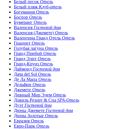
Белый песок
Отель
Белый пляж
Клуб-отель
Богемания
Отель
Боспор
Отель
Бумеранг
Отель
Валенсия
Гостевой дом
Валенсия (Джемете)
Отель
Валентина Гранд Отель
Отель
Гиацинт
Отель
Голубая лагуна
Отель
Гранд Прибой
Отель
Гранд Элит
Отель
Гранд-Круиз
Отель
Даймонд
Гостевой дом
Дача del Sol
Отель
Де Ла Мапа
Отель
Дельфин
Отель
Джемете
Отель
Дивный Мир Эдем
Отель
Довиль Резорт & Спа
SPA-Отель
Дуэт
Гостевой дом
Дюны Джемете
Гостевой дом
Дюны Золотые
Отель
Евразия
Отель
Евро-Парк
Отель