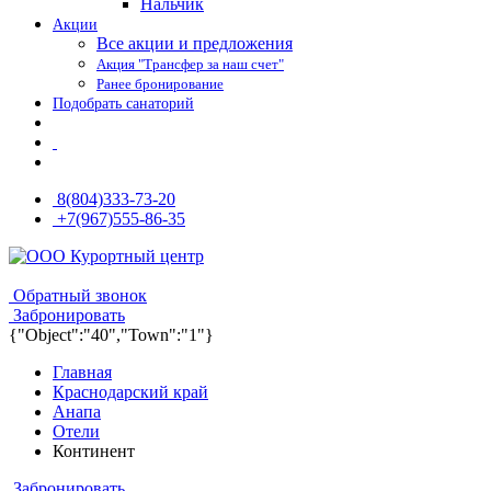
Нальчик
Акции
Все акции и предложения
Акция "Трансфер за наш счет"
Ранее бронирование
Подобрать санаторий
8(804)333-73-20
+7(967)555-86-35
8(804)333-73-20
8(967)555-86-35
Обратный звонок
Забронировать
{"Object":"40","Town":"1"}
Главная
Краснодарский край
Анапа
Отели
Континент
Забронировать