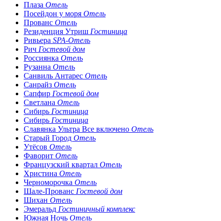
Плаза
Отель
Посейдон у моря
Отель
Прованс
Отель
Резиденция Утриш
Гостиница
Ривьера
SPA-Отель
Рич
Гостевой дом
Россиянка
Отель
Рузанна
Отель
Санвиль Антарес
Отель
Санрайз
Отель
Сапфир
Гостевой дом
Светлана
Отель
Сибирь
Гостиница
Сибирь
Гостиница
Славянка Ультра Все включено
Отель
Старый Город
Отель
Утёсов
Отель
Фаворит
Отель
Французский квартал
Отель
Христина
Отель
Черноморочка
Отель
Шале-Прованс
Гостевой дом
Шихан
Отель
Эмеральд
Гостиничный комплекс
Южная Ночь
Отель