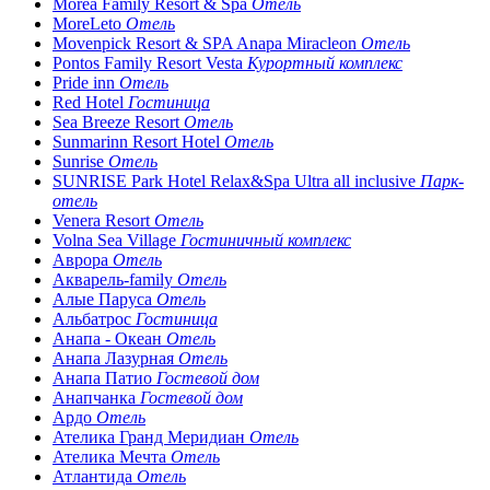
Morea Family Resort & Spa
Отель
MoreLeto
Отель
Movenpick Resort & SPA Anapa Miracleon
Отель
Pontos Family Resort Vesta
Курортный комплекс
Pride inn
Отель
Red Hotel
Гостиница
Sea Breeze Resort
Отель
Sunmarinn Resort Hotel
Отель
Sunrise
Отель
SUNRISE Park Hotel Relax&Spa Ultra all inclusive
Парк-
отель
Venera Resort
Отель
Volna Sea Village
Гостиничный комплекс
Аврора
Отель
Акварель-family
Отель
Алые Паруса
Отель
Альбатрос
Гостиница
Анапа - Океан
Отель
Анапа Лазурная
Отель
Анапа Патио
Гостевой дом
Анапчанка
Гостевой дом
Ардо
Отель
Ателика Гранд Меридиан
Отель
Ателика Мечта
Отель
Атлантида
Отель