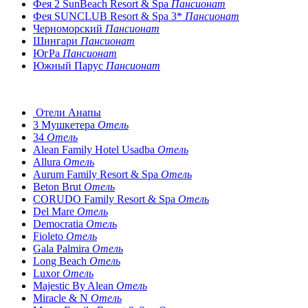
Фея 2 SunBeach Resort & Spa
Пансионат
Фея SUNCLUB Resort & Spa 3*
Пансионат
Черноморский
Пансионат
Шингари
Пансионат
ЮгРа
Пансионат
Южный Парус
Пансионат
Отели Анапы
3 Мушкетера
Отель
34
Отель
Alean Family Hotel Usadba
Отель
Allura
Отель
Aurum Family Resort & Spa
Отель
Beton Brut
Отель
CORUDO Family Resort & Spa
Отель
Del Mare
Отель
Democratia
Отель
Fioleto
Отель
Gala Palmira
Отель
Long Beach
Отель
Luxor
Отель
Majestic By Alean
Отель
Miracle & N
Отель