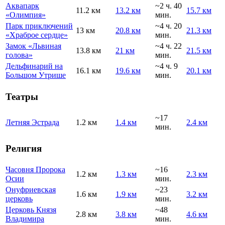
Аквапарк
~2 ч. 40
11.2 км
13.2 км
15.7 км
«Олимпия»
мин.
Парк приключений
~4 ч. 20
13 км
20.8 км
21.3 км
«Храброе сердце»
мин.
Замок «Львиная
~4 ч. 22
13.8 км
21 км
21.5 км
голова»
мин.
Дельфинарий на
~4 ч. 9
16.1 км
19.6 км
20.1 км
Большом Утрише
мин.
Театры
~17
Летняя Эстрада
1.2 км
1.4 км
2.4 км
мин.
Религия
Часовня Пророка
~16
1.2 км
1.3 км
2.3 км
Осии
мин.
Онуфриевская
~23
1.6 км
1.9 км
3.2 км
церковь
мин.
Церковь Князя
~48
2.8 км
3.8 км
4.6 км
Владимира
мин.