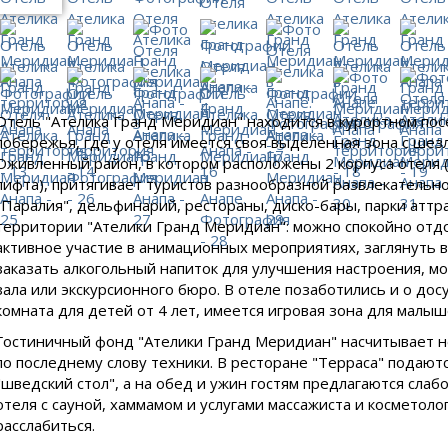
Отель "Ателика Гранд Меридиан" находится в курортном посе
побережья, где у отеля имеется своя выделенная зона с шез
Оживленный район, в котором расположены 2 корпуса отеля 
лифта), притягивает туристов разнообразной развлекательн
"Паралия", дельфинарий, рестораны, диско-бары, парки аттра
территории "Ателики Гранд Меридиан": можно спокойно отдох
активное участие в анимационных мероприятиях, заглянуть 
заказать алкогольный напиток для улучшения настроения, м
зала или экскурсионного бюро. В отеле позаботились и о дос
комната для детей от 4 лет, имеется игровая зона для малыш
Гостиничный фонд "Ателики Гранд Меридиан" насчитывает н
по последнему слову техники. В ресторане "Терраса" подаю
"шведский стол", а на обед и ужин гостям предлагаются сла
отеля с сауной, хаммамом и услугами массажиста и косметоло
расслабиться.