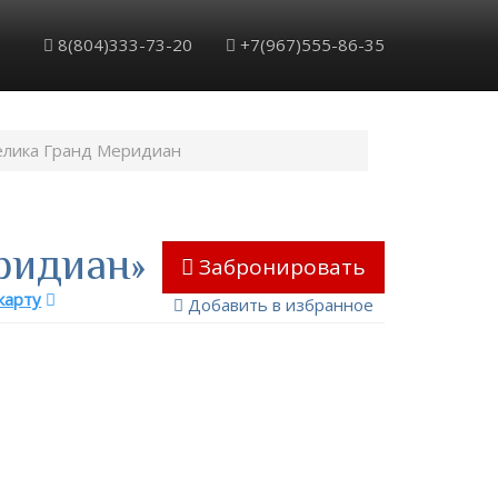
Обратный звонок
Забронировать
8(804)333-73-20
+7(967)555-86-35
елика Гранд Меридиан
ридиан»
Забронировать
карту
Добавить в избранное