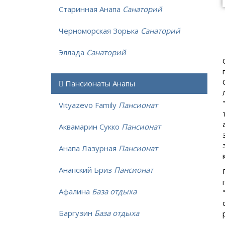
Старинная Анапа
Санаторий
Черноморская Зорька
Санаторий
Эллада
Санаторий
Пансионаты Анапы
Vityazevo Family
Пансионат
Аквамарин Сукко
Пансионат
Анапа Лазурная
Пансионат
Анапский Бриз
Пансионат
Афалина
База отдыха
Баргузин
База отдыха