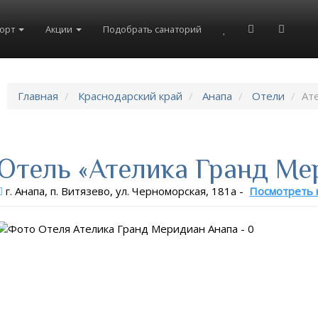
8(804)333-73-20
8(967)555-86-35
рорт
Акции
Подобрать санаторий
Главная
Краснодарский край
Анапа
Отели
Ат
Отель «Ателика Гранд Ме
г. Анапа, п. Витязево, ул. Черноморская, 181а
-
Посмотреть 