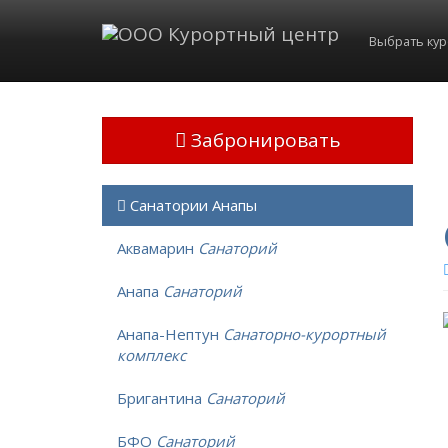
Выбрать ку
Забронировать
Санатории Анапы
Аквамарин
Санаторий
Анапа
Санаторий
Анапа-Нептун
Санаторно-курортный
комплекс
Бригантина
Санаторий
БФО
Санаторий