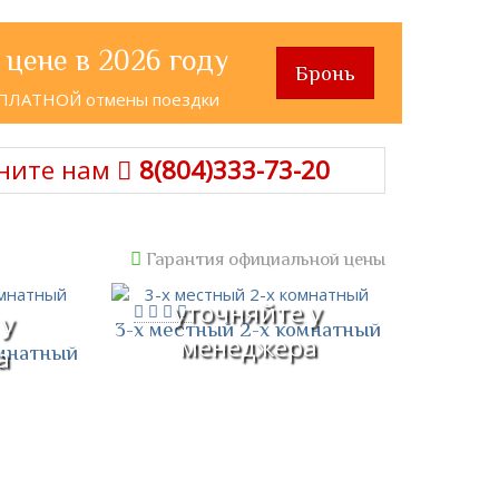
 цене в 2026 году
Бронь
СПЛАТНОЙ отмены поездки
ните нам
8(804)333-73-20
Гарантия официальной цены
уточняйте у
 у
3-х местный 2-х комнатный
менеджера
омнатный
а