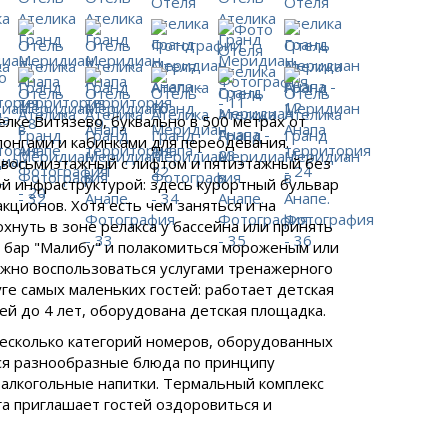
лке Витязево, буквально в 500 метрах от
лонгами и кабинками для переодевания.
(восьмиэтажный с лифтом и пятиэтажный без
ой инфраструктурой: здесь курортный бульвар
кционов. Хотя есть чем заняться и на
нуть в зоне релакса у бассейна или принять
в бар "Малибу" и полакомиться мороженым или
ожно воспользоваться услугами тренажерного
уге самых маленьких гостей: работает детская
ей до 4 лет, оборудована детская площадка.
есколько категорий номеров, оборудованных
тся разнообразные блюда по принципу
боалкогольные напитки. Термальный комплекс
га приглашает гостей оздоровиться и