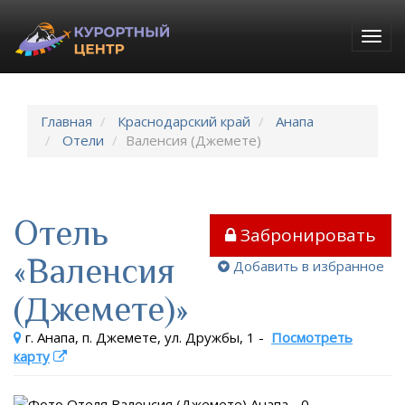
Togg
navig
Главная
Краснодарский край
Анапа
Отели
Валенсия (Джемете)
Отель
Забронировать
«Валенсия
Добавить в избранное
(Джемете)»
г. Анапа, п. Джемете, ул. Дружбы, 1
-
Посмотреть
карту