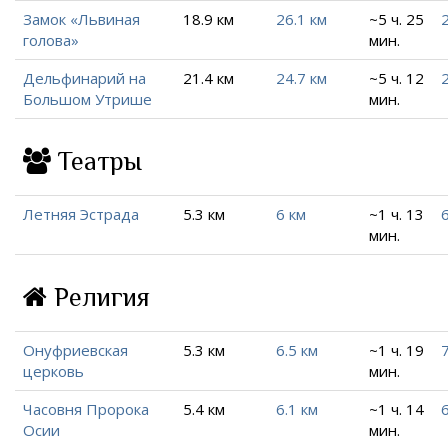
Замок «Львиная
18.9 км
26.1 км
~5 ч. 25
голова»
мин.
Дельфинарий на
21.4 км
24.7 км
~5 ч. 12
Большом Утрише
мин.
Театры
Летняя Эстрада
5.3 км
6 км
~1 ч. 13
6
мин.
Религия
Онуфриевская
5.3 км
6.5 км
~1 ч. 19
7
церковь
мин.
Часовня Пророка
5.4 км
6.1 км
~1 ч. 14
6
Осии
мин.