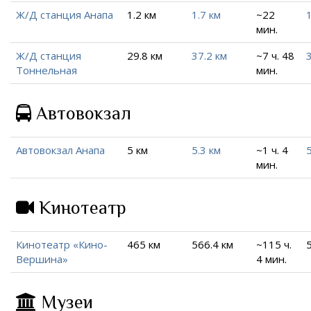
Ж/Д станция Анапа
1.2 км
1.7 км
~22
1
мин.
Ж/Д станция
29.8 км
37.2 км
~7 ч. 48
Тоннельная
мин.
Автовокзал
Автовокзал Анапа
5 км
5.3 км
~1 ч. 4
5
мин.
Кинотеатр
Кинотеатр «Кино-
465 км
566.4 км
~115 ч.
Вершина»
4 мин.
Музеи