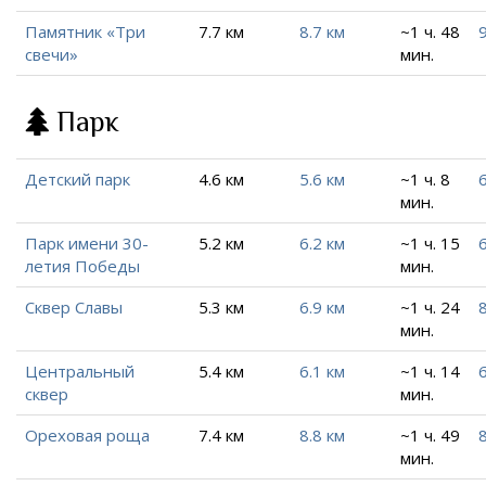
Памятник «Три
7.7 км
8.7 км
~1 ч. 48
9
свечи»
мин.
Парк
Детский парк
4.6 км
5.6 км
~1 ч. 8
мин.
Парк имени 30-
5.2 км
6.2 км
~1 ч. 15
6
летия Победы
мин.
Сквер Славы
5.3 км
6.9 км
~1 ч. 24
мин.
Центральный
5.4 км
6.1 км
~1 ч. 14
6
сквер
мин.
Ореховая роща
7.4 км
8.8 км
~1 ч. 49
8
мин.