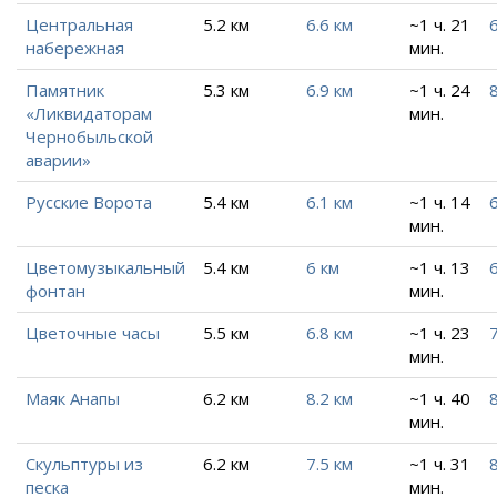
Центральная
5.2 км
6.6 км
~1 ч. 21
6
набережная
мин.
Памятник
5.3 км
6.9 км
~1 ч. 24
«Ликвидаторам
мин.
Чернобыльской
аварии»
Русские Ворота
5.4 км
6.1 км
~1 ч. 14
6
мин.
Цветомузыкальный
5.4 км
6 км
~1 ч. 13
6
фонтан
мин.
Цветочные часы
5.5 км
6.8 км
~1 ч. 23
7
мин.
Маяк Анапы
6.2 км
8.2 км
~1 ч. 40
8
мин.
Скульптуры из
6.2 км
7.5 км
~1 ч. 31
8
песка
мин.