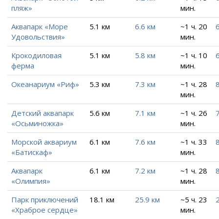
пляж»
мин.
Аквапарк «Море
5.1 км
6.6 км
~1 ч. 20
6
Удовольствия»
мин.
Крокодиловая
5.1 км
5.8 км
~1 ч. 10
6
ферма
мин.
Океанариум «Риф»
5.3 км
7.3 км
~1 ч. 28
8
мин.
Детский аквапарк
5.6 км
7.1 км
~1 ч. 26
7
«Осьминожка»
мин.
Морской аквариум
6.1 км
7.6 км
~1 ч. 33
8
«Батискаф»
мин.
Аквапарк
6.1 км
7.2 км
~1 ч. 28
8
«Олимпия»
мин.
Парк приключений
18.1 км
25.9 км
~5 ч. 23
«Храброе сердце»
мин.