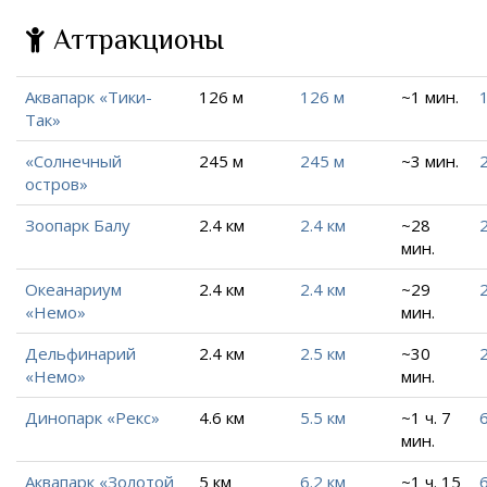
Аттракционы
Аквапарк «Тики-
126 м
126 м
~1 мин.
Так»
«Солнечный
245 м
245 м
~3 мин.
остров»
Зоопарк Балу
2.4 км
2.4 км
~28
2
мин.
Океанариум
2.4 км
2.4 км
~29
2
«Немо»
мин.
Дельфинарий
2.4 км
2.5 км
~30
2
«Немо»
мин.
Динопарк «Рекс»
4.6 км
5.5 км
~1 ч. 7
6
мин.
Аквапарк «Золотой
5 км
6.2 км
~1 ч. 15
6