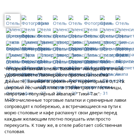
Четырехэтажный отель "Валенсия" находится в очень
удобном месте Пионерского проспекта поселка
Джемете, занимая огороженную территорию в 0,12 га:
широкий песчаный пляж - в 350 метрах от гостиницы,
напротив - популярный аквапарк "Тики-Так".
Многочисленные торговые палатки и сувенирные лавки
сопроводят к побережью, а встречающиеся на пути к
морю столовые и кафе распахнут свои двери перед
каждым желающим плотно покушать или просто
перекусить. К тому же, в отеле работает собственная
столовая.