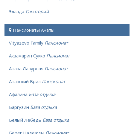
Эллада
Санаторий
Пансионаты Анапы
Vityazevo Family
Пансионат
Аквамарин Сукко
Пансионат
Анапа Лазурная
Пансионат
Анапский Бриз
Пансионат
Афалина
База отдыха
Баргузин
База отдыха
Белый Лебедь
База отдыха
Берег Надежды
Пансионат