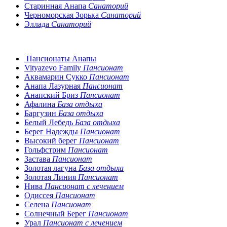
Старинная Анапа
Санаторий
Черноморская Зорька
Санаторий
Эллада
Санаторий
Пансионаты Анапы
Vityazevo Family
Пансионат
Аквамарин Сукко
Пансионат
Анапа Лазурная
Пансионат
Анапский Бриз
Пансионат
Афалина
База отдыха
Баргузин
База отдыха
Белый Лебедь
База отдыха
Берег Надежды
Пансионат
Высокий берег
Пансионат
Гольфстрим
Пансионат
Застава
Пансионат
Золотая лагуна
База отдыха
Золотая Линия
Пансионат
Нива
Пансионат с лечением
Одиссея
Пансионат
Селена
Пансионат
Солнечный Берег
Пансионат
Урал
Пансионат с лечением