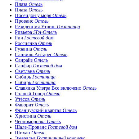
Плаза
Отель
Плаза
Отель
Посейдон у моря
Отель
Прованс
Отель
Резиденция Утриш
Гостиница
Ривьера
SPA-Отель
Рич
Гостевой дом
Россиянка
Отель
Рузанна
Отель
Санвиль Антарес
Отель
Санрайз
Отель
Сапфир
Гостевой дом
Светлана
Отель
Сибирь
Гостиница
Сибирь
Гостиница
Славянка Ультра Все включено
Отель
Старый Город
Отель
Утёсов
Отель
Фаворит
Отель
Французский квартал
Отель
Христина
Отель
Черноморочка
Отель
Шале-Прованс
Гостевой дом
Шихан
Отель
Эмеральд
Гостиничный комплекс