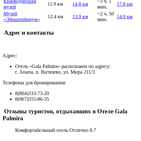
Краеведческий
~3 ч. 1
11.9 км
14.8 км
17.8 км
музей
мин.
Музей
~2 ч. 50
12.4 км
13.9 км
14.9 км
«Эйнштейниум»
мин.
Адрес и контакты
Адрес:
Отель «Gala Palmira» расположен по адресу:
г. Анапа, п. Витязево, ул. Мира 211/3
Телефоны для бронирования:
8(804)333-73-20
8(967)555-86-35
Отзывы туристов, отдыхавших в Отеле Gala
Palmira
Комфортабельный отель
Отлично
8.7