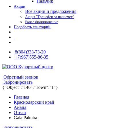
Нальчик
Акции
Все акции и предложения
Акция "Трансфер за наш счет"
Ранее бронирование
Подобрать санаторий
8(804)333-73-20
+7(967)555-86-35
8(804)333-73-20
8(967)555-86-35
Обратный звонок
Забронировать
{"Object":"146","Town":"1"}
Главная
Краснодарский край
Анапа
Отели
Gala Palmira
Забронировать