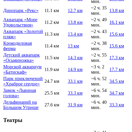
мин.
~2 ч. 35
Динопарк «Рекс»
11.1 км
12.7 км
13.8 км
мин.
Аквапарк «Море
~2 ч. 49
11.2 км
13.8 км
16.1 км
Удовольствия»
мин.
Аквапарк «Золотой
~2 ч. 43
11.3 км
13.4 км
15.6 км
пляж»
мин.
Крокодиловая
~2 ч. 38
11.4 км
13 км
15.6 км
ферма
мин.
Детский аквапарк
~2 ч. 55
11.5 км
14.3 км
17.3 км
«Осьминожка»
мин.
Морской аквариум
~3 ч. 2
11.9 км
14.9 км
17.7 км
«Батискаф»
мин.
Парк приключений
~6 ч. 52
24.7 км
33.1 км
34.5 км
«Храброе сердце»
мин.
Замок «Львиная
~6 ч. 54
25.5 км
33.3 км
34.7 км
голова»
мин.
Дельфинарий на
~6 ч. 40
27.6 км
31.9 км
33.3 км
Большом Утрише
мин.
Театры