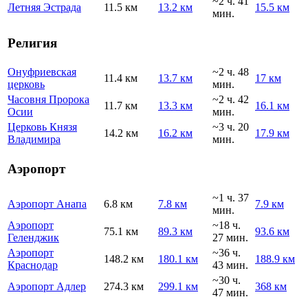
~2 ч. 41
Летняя Эстрада
11.5 км
13.2 км
15.5 км
мин.
Религия
Онуфриевская
~2 ч. 48
11.4 км
13.7 км
17 км
церковь
мин.
Часовня Пророка
~2 ч. 42
11.7 км
13.3 км
16.1 км
Осии
мин.
Церковь Князя
~3 ч. 20
14.2 км
16.2 км
17.9 км
Владимира
мин.
Аэропорт
~1 ч. 37
Аэропорт Анапа
6.8 км
7.8 км
7.9 км
мин.
Аэропорт
~18 ч.
75.1 км
89.3 км
93.6 км
Геленджик
27 мин.
Аэропорт
~36 ч.
148.2 км
180.1 км
188.9 км
Краснодар
43 мин.
~30 ч.
Аэропорт Адлер
274.3 км
299.1 км
368 км
47 мин.