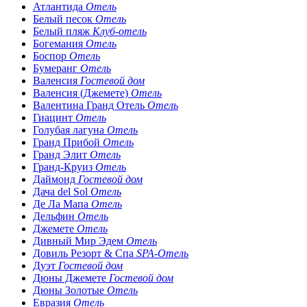
Атлантида
Отель
Белый песок
Отель
Белый пляж
Клуб-отель
Богемания
Отель
Боспор
Отель
Бумеранг
Отель
Валенсия
Гостевой дом
Валенсия (Джемете)
Отель
Валентина Гранд Отель
Отель
Гиацинт
Отель
Голубая лагуна
Отель
Гранд Прибой
Отель
Гранд Элит
Отель
Гранд-Круиз
Отель
Даймонд
Гостевой дом
Дача del Sol
Отель
Де Ла Мапа
Отель
Дельфин
Отель
Джемете
Отель
Дивный Мир Эдем
Отель
Довиль Резорт & Спа
SPA-Отель
Дуэт
Гостевой дом
Дюны Джемете
Гостевой дом
Дюны Золотые
Отель
Евразия
Отель