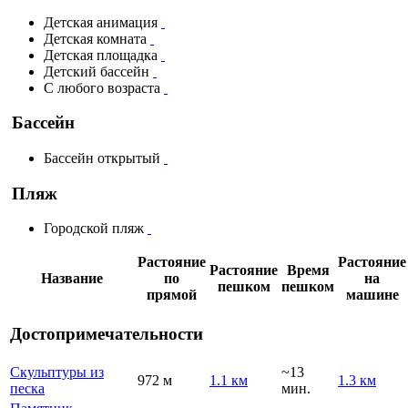
Детская анимация
Детская комната
Детская площадка
Детский бассейн
С любого возраста
Бассейн
Бассейн открытый
Пляж
Городской пляж
Растояние
Растояние
Растояние
Время
Название
по
на
пешком
пешком
прямой
машине
Достопримечательности
Скульптуры из
~13
972 м
1.1 км
1.3 км
песка
мин.