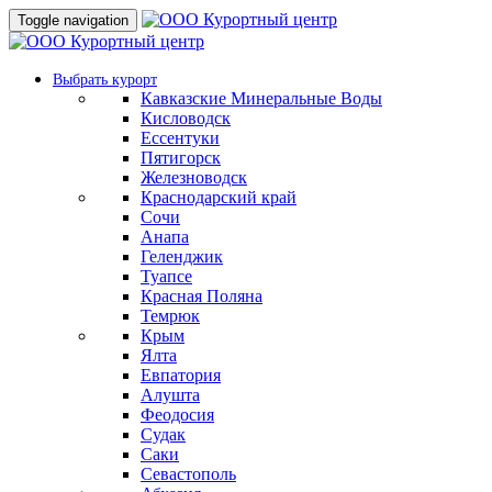
Toggle navigation
Выбрать курорт
Кавказские Минеральные Воды
Кисловодск
Ессентуки
Пятигорск
Железноводск
Краснодарский край
Сочи
Анапа
Геленджик
Туапсе
Красная Поляна
Темрюк
Крым
Ялта
Евпатория
Алушта
Феодосия
Судак
Саки
Севастополь