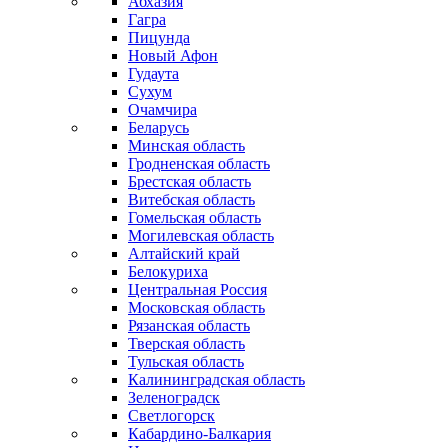
Абхазия
Гагра
Пицунда
Новый Афон
Гудаута
Сухум
Очамчира
Беларусь
Минская область
Гродненская область
Брестская область
Витебская область
Гомельская область
Могилевская область
Алтайский край
Белокуриха
Центральная Россия
Московская область
Рязанская область
Тверская область
Тульская область
Калининградская область
Зеленоградск
Светлогорск
Кабардино-Балкария