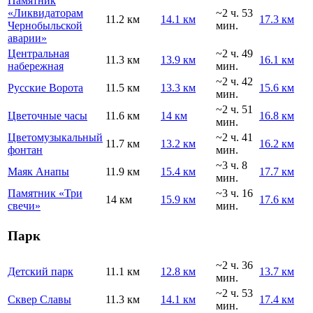
Памятник
«Ликвидаторам
~2 ч. 53
11.2 км
14.1 км
17.3 км
Чернобыльской
мин.
аварии»
Центральная
~2 ч. 49
11.3 км
13.9 км
16.1 км
набережная
мин.
~2 ч. 42
Русские Ворота
11.5 км
13.3 км
15.6 км
мин.
~2 ч. 51
Цветочные часы
11.6 км
14 км
16.8 км
мин.
Цветомузыкальный
~2 ч. 41
11.7 км
13.2 км
16.2 км
фонтан
мин.
~3 ч. 8
Маяк Анапы
11.9 км
15.4 км
17.7 км
мин.
Памятник «Три
~3 ч. 16
14 км
15.9 км
17.6 км
свечи»
мин.
Парк
~2 ч. 36
Детский парк
11.1 км
12.8 км
13.7 км
мин.
~2 ч. 53
Сквер Славы
11.3 км
14.1 км
17.4 км
мин.