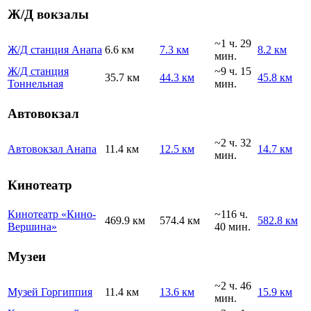
Ж/Д вокзалы
~1 ч. 29
Ж/Д станция Анапа
6.6 км
7.3 км
8.2 км
мин.
Ж/Д станция
~9 ч. 15
35.7 км
44.3 км
45.8 км
Тоннельная
мин.
Автовокзал
~2 ч. 32
Автовокзал Анапа
11.4 км
12.5 км
14.7 км
мин.
Кинотеатр
Кинотеатр «Кино-
~116 ч.
469.9 км
574.4 км
582.8 км
Вершина»
40 мин.
Музеи
~2 ч. 46
Музей Горгиппия
11.4 км
13.6 км
15.9 км
мин.