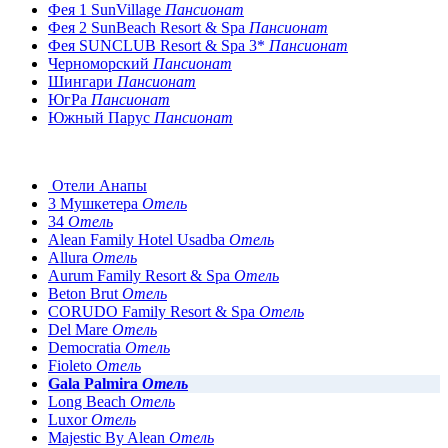
Фея 1 SunVillage
Пансионат
Фея 2 SunBeach Resort & Spa
Пансионат
Фея SUNCLUB Resort & Spa 3*
Пансионат
Черноморский
Пансионат
Шингари
Пансионат
ЮгРа
Пансионат
Южный Парус
Пансионат
Отели Анапы
3 Мушкетера
Отель
34
Отель
Alean Family Hotel Usadba
Отель
Allura
Отель
Aurum Family Resort & Spa
Отель
Beton Brut
Отель
CORUDO Family Resort & Spa
Отель
Del Mare
Отель
Democratia
Отель
Fioleto
Отель
Gala Palmira
Отель
Long Beach
Отель
Luxor
Отель
Majestic By Alean
Отель