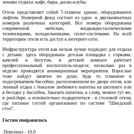
зонами отдыха: кафе, бары, диско-клубы.
Отель представляет собой 7-этажное здание, оборудованное
лифтом. Номерной фонд состоит из одно- и двухкомнатных
номеров различных категорий. Все номера оборудованы
современной мебелью, жидкокристаллическими
телевизорами, холодильниками, сплит-системами. На всей
территории отеля есть доступ к интернет-сети.
Инфраструктура отеля как нельзя лучше подходит для отдыха
с детьми: здесь оборудована детская площадка с горками,
качелей и батутом, в детской комнате работает
профессиональный воспитатель-педагог, несколько раз в
неделю проводятся анимационные мероприятия. Взрослые
тоже найдут занятие по душе, будь то плавание в
подогреваемом бассейне, расположенном во дворе отеля, или
ленный отдых с бокалом любимого напитка на шезлонге или
в беседке у бассейна. Заказать напитки, к слову, можно тут же,
в pool-баре, а основательно подкрепиться - в столовой отеля,
где питание гостей организовано по системе "Шведский
стол".
Гостям понравилось
Персонал - 10.0