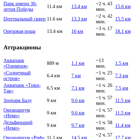
Парк имени 30-
~2 ч. 43
11.4 км
13.4 км
15.6 км
летия Победы
мин.
~2 ч. 42
Центральный сквер
11.6 км
13.3 км
15.5 км
мин.
~3 ч. 17
Ореховая роща
13.4 км
16 км
18.1 км
мин.
Аттракционы
Аквапарк
~13
889 м
1.1 км
1.5 км
«Олимпия»
мин.
«Солнечный
~1 ч. 25
6.4 км
7 км
7.3 км
остров»
мин.
Аквапарк «Тики-
~1 ч. 26
6.5 км
7.1 км
7.5 км
Так»
мин.
~1 ч. 57
Зоопарк Балу
9 км
9.6 км
11.5 км
мин.
Океанариум
~1 ч. 57
9 км
9.6 км
11.5 км
«Немо»
мин.
Дельфинарий
~1 ч. 58
9 км
9.7 км
11.4 км
«Немо»
мин.
~2 ч. 57
Океанариум «Риф»
11.1 км
14.5 км
17.7 км