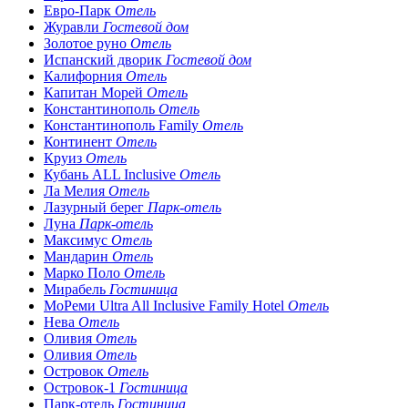
Евро-Парк
Отель
Журавли
Гостевой дом
Золотое руно
Отель
Испанский дворик
Гостевой дом
Калифорния
Отель
Капитан Морей
Отель
Константинополь
Отель
Константинополь Family
Отель
Континент
Отель
Круиз
Отель
Кубань ALL Inclusive
Отель
Ла Мелия
Отель
Лазурный берег
Парк-отель
Луна
Парк-отель
Максимус
Отель
Мандарин
Отель
Марко Поло
Отель
Мирабель
Гостиница
МоРеми Ultra All Inclusive Family Hotel
Отель
Нева
Отель
Оливия
Отель
Оливия
Отель
Островок
Отель
Островок-1
Гостиница
Парк-отель
Гостиница