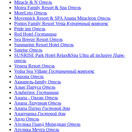
Miracle & N
Отель
Morea Family Resort & Spa
Отель
MoreLeto
Отель
Movenpick Resort & SPA Anapa Miracleon
Отель
Pontos Family Resort Vesta
Курортный комплекс
Pride inn
Отель
Red Hotel
Гостиница
Sea Breeze Resort
Отель
Sunmarinn Resort Hotel
Отель
Sunrise
Отель
SUNRISE Park Hotel Relax&Spa Ultra all inclusive
Парк-
отель
Venera Resort
Отель
Volna Sea Village
Гостиничный комплекс
Аврора
Отель
Акварель-family
Отель
Алые Паруса
Отель
Альбатрос
Гостиница
Анапа - Океан
Отель
Анапа Лазурная
Отель
Анапа Патио
Гостевой дом
Анапчанка
Гостевой дом
Ардо
Отель
Ателика Гранд Меридиан
Отель
Ателика Мечта
Отель