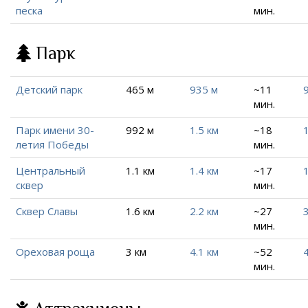
песка
мин.
Парк
Детский парк
465 м
935 м
~11
мин.
Парк имени 30-
992 м
1.5 км
~18
1
летия Победы
мин.
Центральный
1.1 км
1.4 км
~17
1
сквер
мин.
Сквер Славы
1.6 км
2.2 км
~27
3
мин.
Ореховая роща
3 км
4.1 км
~52
мин.