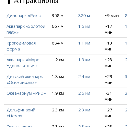
Аттракционы
Динопарк «Рекс»
358 м
820 м
~9 мин.
Аквапарк «Золотой
667 м
1.5 км
~17
1
пляж»
мин.
Крокодиловая
684 м
1.1 км
~13
1
ферма
мин.
Аквапарк «Море
1.2 км
1.9 км
~23
2
Удовольствия»
мин.
Детский аквапарк
1.8 км
2.4 км
~29
3
«Осьминожка»
мин.
Океанариум «Риф»
1.9 км
2.6 км
~31
3
мин.
Дельфинарий
2.3 км
2.3 км
~27
2
«Немо»
мин.
Океанариум
2.3 км
2.3 км
~28
2