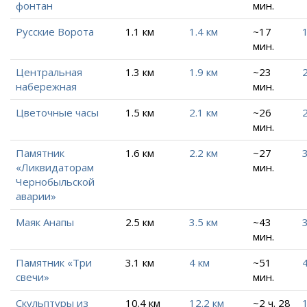
фонтан
мин.
Русские Ворота
1.1 км
1.4 км
~17
1
мин.
Центральная
1.3 км
1.9 км
~23
2
набережная
мин.
Цветочные часы
1.5 км
2.1 км
~26
2
мин.
Памятник
1.6 км
2.2 км
~27
3
«Ликвидаторам
мин.
Чернобыльской
аварии»
Маяк Анапы
2.5 км
3.5 км
~43
3
мин.
Памятник «Три
3.1 км
4 км
~51
4
свечи»
мин.
Скульптуры из
10.4 км
12.2 км
~2 ч. 28