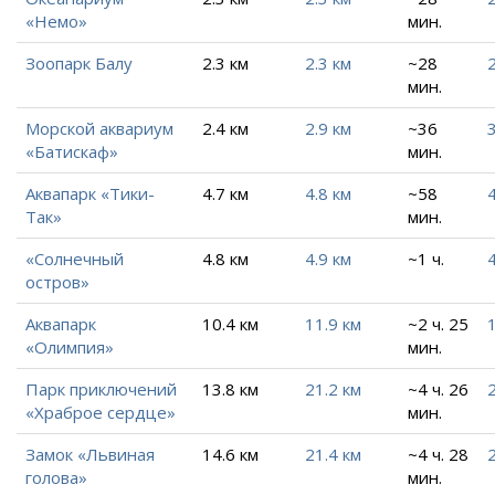
«Немо»
мин.
Зоопарк Балу
2.3 км
2.3 км
~28
2
мин.
Морской аквариум
2.4 км
2.9 км
~36
3
«Батискаф»
мин.
Аквапарк «Тики-
4.7 км
4.8 км
~58
4
Так»
мин.
«Солнечный
4.8 км
4.9 км
~1 ч.
4
остров»
Аквапарк
10.4 км
11.9 км
~2 ч. 25
«Олимпия»
мин.
Парк приключений
13.8 км
21.2 км
~4 ч. 26
«Храброе сердце»
мин.
Замок «Львиная
14.6 км
21.4 км
~4 ч. 28
голова»
мин.