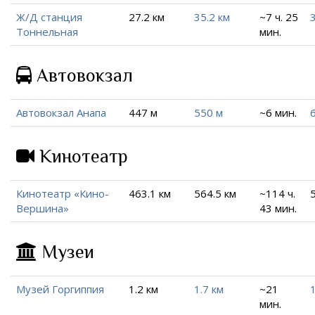
Ж/Д станция
27.2 км
35.2 км
~7 ч. 25
Тоннельная
мин.
Автовокзал
Автовокзал Анапа
447 м
550 м
~6 мин.
Кинотеатр
Кинотеатр «Кино-
463.1 км
564.5 км
~114 ч.
Вершина»
43 мин.
Музеи
Музей Горгиппия
1.2 км
1.7 км
~21
1
мин.