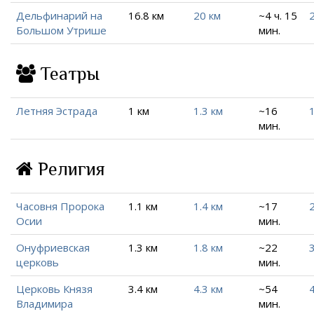
Дельфинарий на
16.8 км
20 км
~4 ч. 15
Большом Утрише
мин.
Театры
Летняя Эстрада
1 км
1.3 км
~16
1
мин.
Религия
Часовня Пророка
1.1 км
1.4 км
~17
Осии
мин.
Онуфриевская
1.3 км
1.8 км
~22
церковь
мин.
Церковь Князя
3.4 км
4.3 км
~54
4
Владимира
мин.