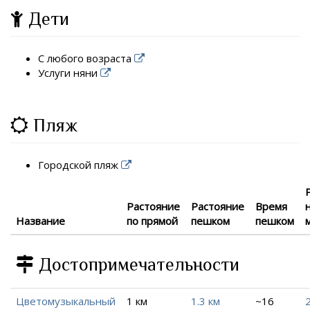
Дети
С любого возраста
Услуги няни
Пляж
Городской пляж
Растояние
Растояние
Время
Название
по прямой
пешком
пешком
Достопримечательности
Цветомузыкальный
1 км
1.3 км
~16
2