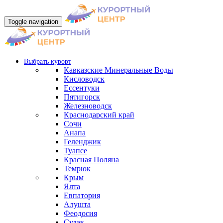
Toggle navigation
Выбрать курорт
Кавказские Минеральные Воды
Кисловодск
Ессентуки
Пятигорск
Железноводск
Краснодарский край
Сочи
Анапа
Геленджик
Туапсе
Красная Поляна
Темрюк
Крым
Ялта
Евпатория
Алушта
Феодосия
Судак