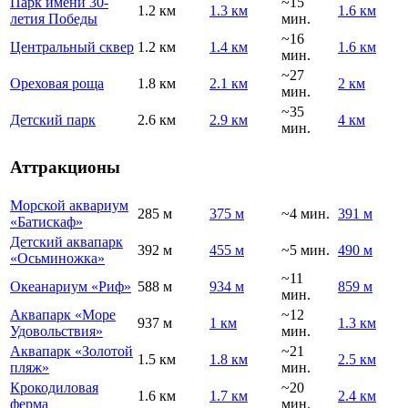
Парк имени 30-
~15
1.2 км
1.3 км
1.6 км
летия Победы
мин.
~16
Центральный сквер
1.2 км
1.4 км
1.6 км
мин.
~27
Ореховая роща
1.8 км
2.1 км
2 км
мин.
~35
Детский парк
2.6 км
2.9 км
4 км
мин.
Аттракционы
Морской аквариум
285 м
375 м
~4 мин.
391 м
«Батискаф»
Детский аквапарк
392 м
455 м
~5 мин.
490 м
«Осьминожка»
~11
Океанариум «Риф»
588 м
934 м
859 м
мин.
Аквапарк «Море
~12
937 м
1 км
1.3 км
Удовольствия»
мин.
Аквапарк «Золотой
~21
1.5 км
1.8 км
2.5 км
пляж»
мин.
Крокодиловая
~20
1.6 км
1.7 км
2.4 км
ферма
мин.