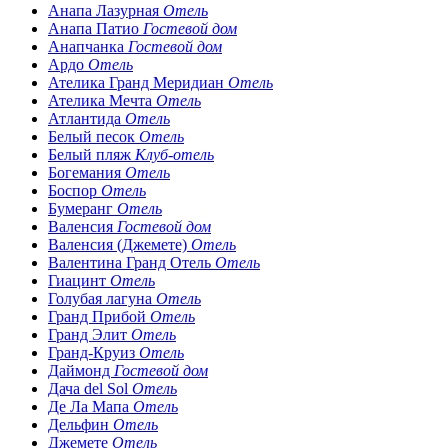
Анапа Лазурная
Отель
Анапа Патио
Гостевой дом
Анапчанка
Гостевой дом
Ардо
Отель
Ателика Гранд Меридиан
Отель
Ателика Мечта
Отель
Атлантида
Отель
Белый песок
Отель
Белый пляж
Клуб-отель
Богемания
Отель
Боспор
Отель
Бумеранг
Отель
Валенсия
Гостевой дом
Валенсия (Джемете)
Отель
Валентина Гранд Отель
Отель
Гиацинт
Отель
Голубая лагуна
Отель
Гранд Прибой
Отель
Гранд Элит
Отель
Гранд-Круиз
Отель
Даймонд
Гостевой дом
Дача del Sol
Отель
Де Ла Мапа
Отель
Дельфин
Отель
Джемете
Отель