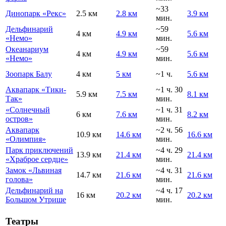
~33
Динопарк «Рекс»
2.5 км
2.8 км
3.9 км
мин.
Дельфинарий
~59
4 км
4.9 км
5.6 км
«Немо»
мин.
Океанариум
~59
4 км
4.9 км
5.6 км
«Немо»
мин.
Зоопарк Балу
4 км
5 км
~1 ч.
5.6 км
Аквапарк «Тики-
~1 ч. 30
5.9 км
7.5 км
8.1 км
Так»
мин.
«Солнечный
~1 ч. 31
6 км
7.6 км
8.2 км
остров»
мин.
Аквапарк
~2 ч. 56
10.9 км
14.6 км
16.6 км
«Олимпия»
мин.
Парк приключений
~4 ч. 29
13.9 км
21.4 км
21.4 км
«Храброе сердце»
мин.
Замок «Львиная
~4 ч. 31
14.7 км
21.6 км
21.6 км
голова»
мин.
Дельфинарий на
~4 ч. 17
16 км
20.2 км
20.2 км
Большом Утрише
мин.
Театры