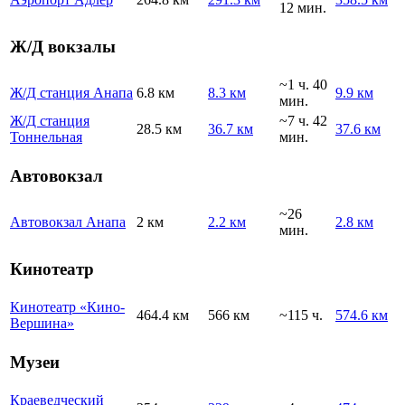
12 мин.
Ж/Д вокзалы
~1 ч. 40
Ж/Д станция Анапа
6.8 км
8.3 км
9.9 км
мин.
Ж/Д станция
~7 ч. 42
28.5 км
36.7 км
37.6 км
Тоннельная
мин.
Автовокзал
~26
Автовокзал Анапа
2 км
2.2 км
2.8 км
мин.
Кинотеатр
Кинотеатр «Кино-
464.4 км
566 км
~115 ч.
574.6 км
Вершина»
Музеи
Краеведческий