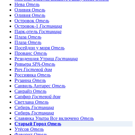
Нева
Отель
Оливия
Отель
Оливия
Отель
Островок
Отель
Островок-1
Гостиница
Парк-отель
Гостиница
Плаза
Отель
Плаза
Отель
Посейдон у моря
Отель
Прованс
Отель
Резиденция Утриш
Гостиница
Ривьера
SPA-Отель
Рич
Гостевой дом
Россиянка
Отель
Рузанна
Отель
Санвиль Антарес
Отель
Санрайз
Отель
Сапфир
Гостевой дом
Светлана
Отель
Сибирь
Гостиница
Сибирь
Гостиница
Славянка Ультра Все включено
Отель
Старый Город
Отель
Утёсов
Отель
Фаворит
Отель