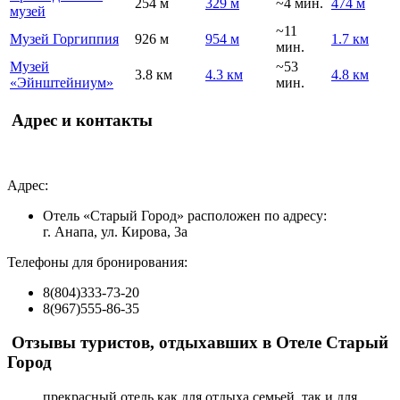
254 м
329 м
~4 мин.
474 м
музей
~11
Музей Горгиппия
926 м
954 м
1.7 км
мин.
Музей
~53
3.8 км
4.3 км
4.8 км
«Эйнштейниум»
мин.
Адрес и контакты
Адрес:
Отель «Старый Город» расположен по адресу:
г. Анапа, ул. Кирова, 3а
Телефоны для бронирования:
8(804)333-73-20
8(967)555-86-35
Отзывы туристов, отдыхавших в Отеле Старый
Город
прекрасный отель как для отдыха семьей, так и для