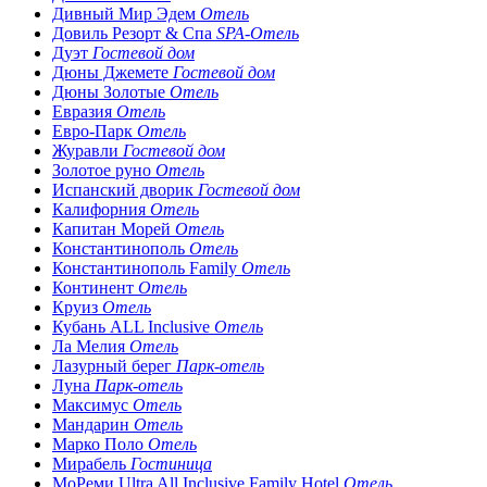
Дивный Мир Эдем
Отель
Довиль Резорт & Спа
SPA-Отель
Дуэт
Гостевой дом
Дюны Джемете
Гостевой дом
Дюны Золотые
Отель
Евразия
Отель
Евро-Парк
Отель
Журавли
Гостевой дом
Золотое руно
Отель
Испанский дворик
Гостевой дом
Калифорния
Отель
Капитан Морей
Отель
Константинополь
Отель
Константинополь Family
Отель
Континент
Отель
Круиз
Отель
Кубань ALL Inclusive
Отель
Ла Мелия
Отель
Лазурный берег
Парк-отель
Луна
Парк-отель
Максимус
Отель
Мандарин
Отель
Марко Поло
Отель
Мирабель
Гостиница
МоРеми Ultra All Inclusive Family Hotel
Отель