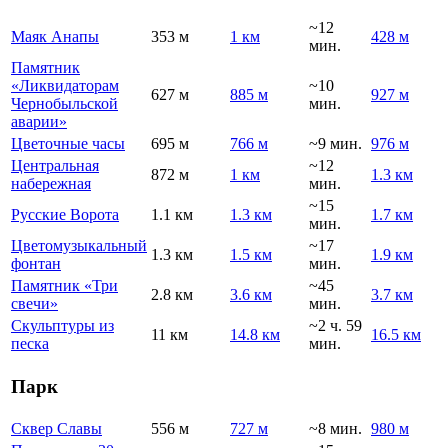
~12
Маяк Анапы
353 м
1 км
428 м
мин.
Памятник
«Ликвидаторам
~10
627 м
885 м
927 м
Чернобыльской
мин.
аварии»
Цветочные часы
695 м
766 м
~9 мин.
976 м
Центральная
~12
872 м
1 км
1.3 км
набережная
мин.
~15
Русские Ворота
1.1 км
1.3 км
1.7 км
мин.
Цветомузыкальный
~17
1.3 км
1.5 км
1.9 км
фонтан
мин.
Памятник «Три
~45
2.8 км
3.6 км
3.7 км
свечи»
мин.
Скульптуры из
~2 ч. 59
11 км
14.8 км
16.5 км
песка
мин.
Парк
Сквер Славы
556 м
727 м
~8 мин.
980 м