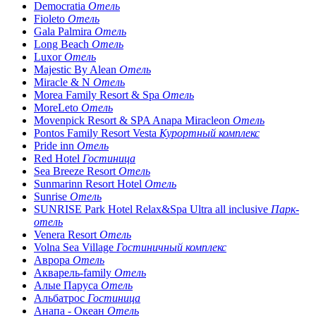
Democratia
Отель
Fioleto
Отель
Gala Palmira
Отель
Long Beach
Отель
Luxor
Отель
Majestic By Alean
Отель
Miracle & N
Отель
Morea Family Resort & Spa
Отель
MoreLeto
Отель
Movenpick Resort & SPA Anapa Miracleon
Отель
Pontos Family Resort Vesta
Курортный комплекс
Pride inn
Отель
Red Hotel
Гостиница
Sea Breeze Resort
Отель
Sunmarinn Resort Hotel
Отель
Sunrise
Отель
SUNRISE Park Hotel Relax&Spa Ultra all inclusive
Парк-
отель
Venera Resort
Отель
Volna Sea Village
Гостиничный комплекс
Аврора
Отель
Акварель-family
Отель
Алые Паруса
Отель
Альбатрос
Гостиница
Анапа - Океан
Отель