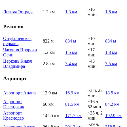
~16
Летняя Эстрада
1.2 км
1.3 км
1.6 км
мин.
Религия
Онуфриевская
~10
822 м
834 м
834 м
церковь
мин.
Часовня Пророка
~17
1.2 км
1.5 км
1.8 км
Осии
мин.
Церковь Князя
~43
2.8 км
3.4 км
3.5 км
Владимира
мин.
Аэропорт
~3 ч. 28
Аэропорт Анапа
12.9 км
16.9 км
18.5 км
мин.
Аэропорт
~16 ч.
66 км
81.5 км
84.2 км
Геленджик
52 мин.
Аэропорт
~35 ч. 2
145.5 км
171.7 км
192.9 км
Краснодар
мин.
~29 ч.
Аэропорт Адлер
264.8 км
291.3 км
358.5 км