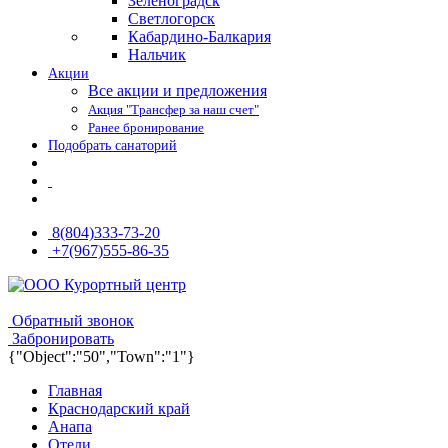
Зеленоградск
Светлогорск
Кабардино-Балкария
Нальчик
Акции
Все акции и предложения
Акция "Трансфер за наш счет"
Ранее бронирование
Подобрать санаторий
8(804)333-73-20
+7(967)555-86-35
8(804)333-73-20
8(967)555-86-35
Обратный звонок
Забронировать
{"Object":"50","Town":"1"}
Главная
Краснодарский край
Анапа
Отели