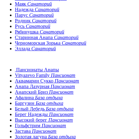
Маяк
Санаторий
Надежда
Санаторий
Парус
Санаторий
Родник
Санаторий
Русь
Санаторий
Рябинушка
Санаторий
Старинная Анапа
Санаторий
Черноморская Зорька
Санаторий
Эллада
Санаторий
Пансионаты Анапы
Vityazevo Family
Пансионат
Аквамарин Сукко
Пансионат
Анапа Лазурная
Пансионат
Анапский Бриз
Пансионат
Афалина
База отдыха
Баргузин
База отдыха
Белый Лебедь
База отдыха
Берег Надежды
Пансионат
Высокий берег
Пансионат
Гольфстрим
Пансионат
Застава
Пансионат
Золотая лагуна
База отдыха