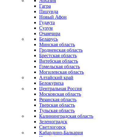
Абхазия
Гагра
Пицунда
Новый Афон
Гудаута
Сухум
Очамчира
Беларусь
Минская область
Гродненская область
Брестская область
Витебская область
Гомельская область
Могилевская область
Алтайский край
Белокуриха
Центральная Россия
Московская область
Рязанская область
Тверская область
Тульская область
Калининградская область
Зеленоградск
Светлогорск
Кабардино-Балкария