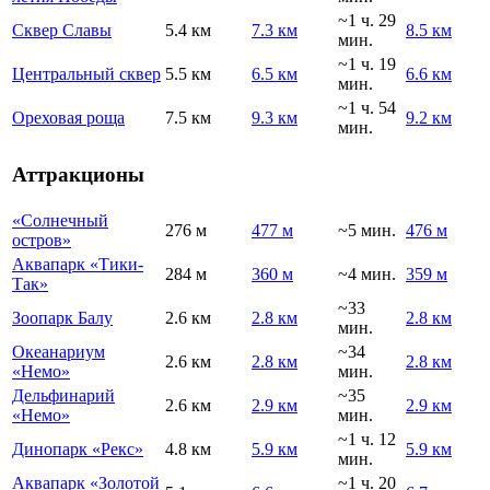
~1 ч. 29
Сквер Славы
5.4 км
7.3 км
8.5 км
мин.
~1 ч. 19
Центральный сквер
5.5 км
6.5 км
6.6 км
мин.
~1 ч. 54
Ореховая роща
7.5 км
9.3 км
9.2 км
мин.
Аттракционы
«Солнечный
276 м
477 м
~5 мин.
476 м
остров»
Аквапарк «Тики-
284 м
360 м
~4 мин.
359 м
Так»
~33
Зоопарк Балу
2.6 км
2.8 км
2.8 км
мин.
Океанариум
~34
2.6 км
2.8 км
2.8 км
«Немо»
мин.
Дельфинарий
~35
2.6 км
2.9 км
2.9 км
«Немо»
мин.
~1 ч. 12
Динопарк «Рекс»
4.8 км
5.9 км
5.9 км
мин.
Аквапарк «Золотой
~1 ч. 20