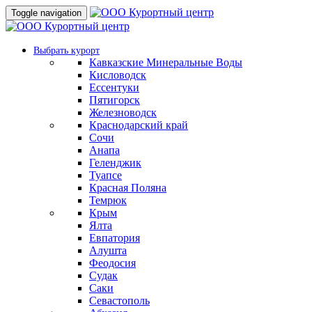
Toggle navigation
Выбрать курорт
Кавказские Минеральные Воды
Кисловодск
Ессентуки
Пятигорск
Железноводск
Краснодарский край
Сочи
Анапа
Геленджик
Туапсе
Красная Поляна
Темрюк
Крым
Ялта
Евпатория
Алушта
Феодосия
Судак
Саки
Севастополь