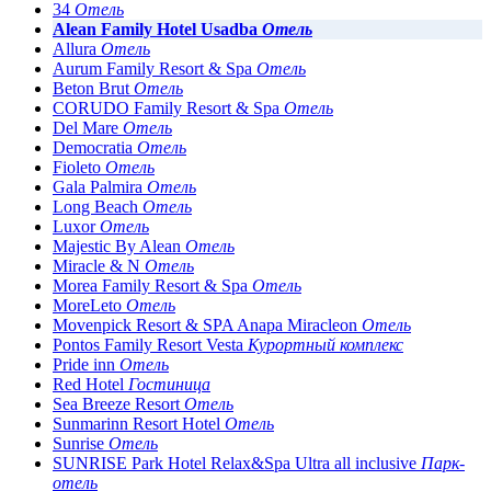
34
Отель
Alean Family Hotel Usadba
Отель
Allura
Отель
Aurum Family Resort & Spa
Отель
Beton Brut
Отель
CORUDO Family Resort & Spa
Отель
Del Mare
Отель
Democratia
Отель
Fioleto
Отель
Gala Palmira
Отель
Long Beach
Отель
Luxor
Отель
Majestic By Alean
Отель
Miracle & N
Отель
Morea Family Resort & Spa
Отель
MoreLeto
Отель
Movenpick Resort & SPA Anapa Miracleon
Отель
Pontos Family Resort Vesta
Курортный комплекс
Pride inn
Отель
Red Hotel
Гостиница
Sea Breeze Resort
Отель
Sunmarinn Resort Hotel
Отель
Sunrise
Отель
SUNRISE Park Hotel Relax&Spa Ultra all inclusive
Парк-
отель