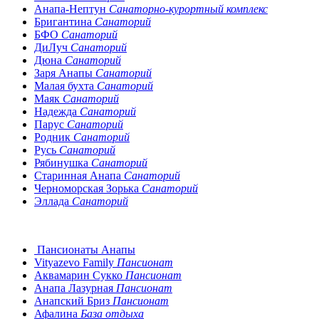
Анапа-Нептун
Санаторно-курортный комплекс
Бригантина
Санаторий
БФО
Санаторий
ДиЛуч
Санаторий
Дюна
Санаторий
Заря Анапы
Санаторий
Малая бухта
Санаторий
Маяк
Санаторий
Надежда
Санаторий
Парус
Санаторий
Родник
Санаторий
Русь
Санаторий
Рябинушка
Санаторий
Старинная Анапа
Санаторий
Черноморская Зорька
Санаторий
Эллада
Санаторий
Пансионаты Анапы
Vityazevo Family
Пансионат
Аквамарин Сукко
Пансионат
Анапа Лазурная
Пансионат
Анапский Бриз
Пансионат
Афалина
База отдыха