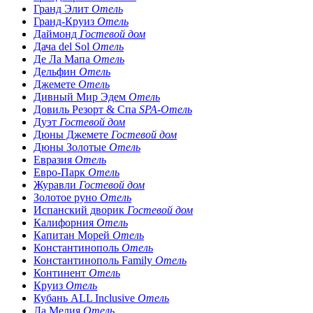
Гранд Элит
Отель
Гранд-Круиз
Отель
Даймонд
Гостевой дом
Дача del Sol
Отель
Де Ла Мапа
Отель
Дельфин
Отель
Джемете
Отель
Дивный Мир Эдем
Отель
Довиль Резорт & Спа
SPA-Отель
Дуэт
Гостевой дом
Дюны Джемете
Гостевой дом
Дюны Золотые
Отель
Евразия
Отель
Евро-Парк
Отель
Журавли
Гостевой дом
Золотое руно
Отель
Испанский дворик
Гостевой дом
Калифорния
Отель
Капитан Морей
Отель
Константинополь
Отель
Константинополь Family
Отель
Континент
Отель
Круиз
Отель
Кубань ALL Inclusive
Отель
Ла Мелия
Отель