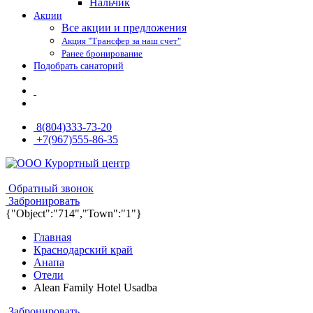
Нальчик
Акции
Все акции и предложения
Акция "Трансфер за наш счет"
Ранее бронирование
Подобрать санаторий
8(804)333-73-20
+7(967)555-86-35
8(804)333-73-20
8(967)555-86-35
Обратный звонок
Забронировать
{"Object":"714","Town":"1"}
Главная
Краснодарский край
Анапа
Отели
Alean Family Hotel Usadba
Забронировать