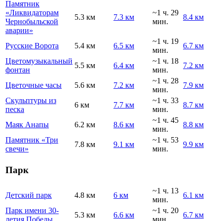
Памятник
«Ликвидаторам
~1 ч. 29
5.3 км
7.3 км
8.4 км
Чернобыльской
мин.
аварии»
~1 ч. 19
Русские Ворота
5.4 км
6.5 км
6.7 км
мин.
Цветомузыкальный
~1 ч. 18
5.5 км
6.4 км
7.2 км
фонтан
мин.
~1 ч. 28
Цветочные часы
5.6 км
7.2 км
7.9 км
мин.
Скульптуры из
~1 ч. 33
6 км
7.7 км
8.7 км
песка
мин.
~1 ч. 45
Маяк Анапы
6.2 км
8.6 км
8.8 км
мин.
Памятник «Три
~1 ч. 53
7.8 км
9.1 км
9.9 км
свечи»
мин.
Парк
~1 ч. 13
Детский парк
4.8 км
6 км
6.1 км
мин.
Парк имени 30-
~1 ч. 20
5.3 км
6.6 км
6.7 км
летия Победы
мин.