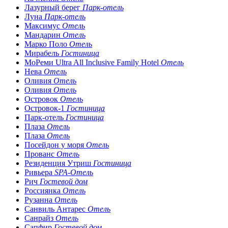
Лазурный берег
Парк-отель
Луна
Парк-отель
Максимус
Отель
Мандарин
Отель
Марко Поло
Отель
Мирабель
Гостиница
МоРеми Ultra All Inclusive Family Hotel
Отель
Нева
Отель
Оливия
Отель
Оливия
Отель
Островок
Отель
Островок-1
Гостиница
Парк-отель
Гостиница
Плаза
Отель
Плаза
Отель
Посейдон у моря
Отель
Прованс
Отель
Резиденция Утриш
Гостиница
Ривьера
SPA-Отель
Рич
Гостевой дом
Россиянка
Отель
Рузанна
Отель
Санвиль Антарес
Отель
Санрайз
Отель
Сапфир
Гостевой дом