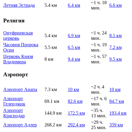
~1 ч. 18
Летняя Эстрада
5.4 км
6.4 км
6.6 км
мин.
Религия
Онуфриевская
~1 ч. 24
5.4 км
6.9 км
8.1 км
церковь
мин.
Часовня Пророка
~1 ч. 19
5.5 км
6.5 км
7.2 км
Осии
мин.
Церковь Князя
~1 ч. 57
8 км
9.4 км
9.5 км
Владимира
мин.
Аэропорт
~2 ч. 4
Аэропорт Анапа
7.3 км
10 км
10 км
мин.
Аэропорт
~17 ч. 6
69.1 км
82.6 км
84.7 км
Геленджик
мин.
Аэропорт
~35 ч.
144.9 км
172.5 км
193.4 км
Краснодар
13 мин.
~29 ч.
Аэропорт Адлер
268.2 км
292.4 км
359 км
25 мин.