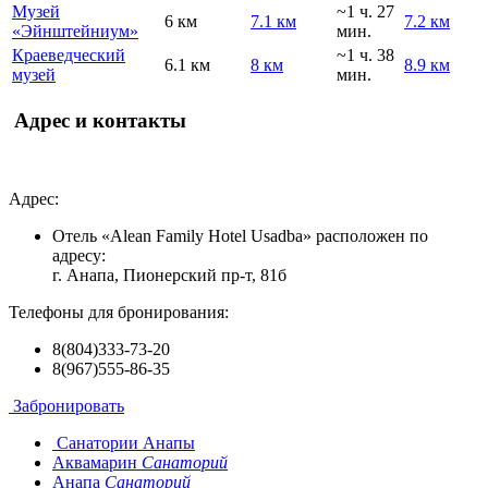
Музей
~1 ч. 27
6 км
7.1 км
7.2 км
«Эйнштейниум»
мин.
Краеведческий
~1 ч. 38
6.1 км
8 км
8.9 км
музей
мин.
Адрес и контакты
Адрес:
Отель «Alean Family Hotel Usadba» расположен по
адресу:
г. Анапа, Пионерский пр-т, 81б
Телефоны для бронирования:
8(804)333-73-20
8(967)555-86-35
Забронировать
Санатории Анапы
Аквамарин
Санаторий
Анапа
Санаторий