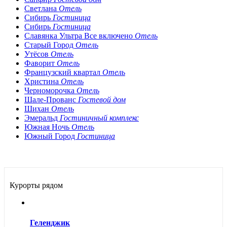
Светлана
Отель
Сибирь
Гостиница
Сибирь
Гостиница
Славянка Ультра Все включено
Отель
Старый Город
Отель
Утёсов
Отель
Фаворит
Отель
Французский квартал
Отель
Христина
Отель
Черноморочка
Отель
Шале-Прованс
Гостевой дом
Шихан
Отель
Эмеральд
Гостиничный комплекс
Южная Ночь
Отель
Южный Город
Гостиница
Курорты рядом
Геленджик