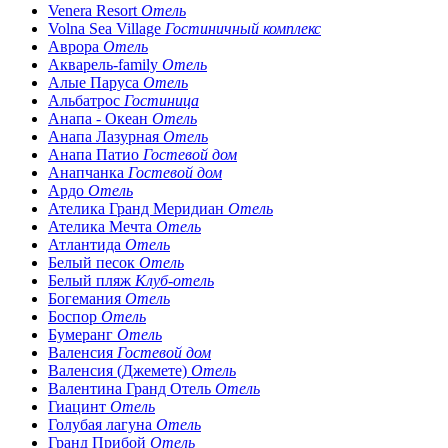
Venera Resort
Отель
Volna Sea Village
Гостиничный комплекс
Аврора
Отель
Акварель-family
Отель
Алые Паруса
Отель
Альбатрос
Гостиница
Анапа - Океан
Отель
Анапа Лазурная
Отель
Анапа Патио
Гостевой дом
Анапчанка
Гостевой дом
Ардо
Отель
Ателика Гранд Меридиан
Отель
Ателика Мечта
Отель
Атлантида
Отель
Белый песок
Отель
Белый пляж
Клуб-отель
Богемания
Отель
Боспор
Отель
Бумеранг
Отель
Валенсия
Гостевой дом
Валенсия (Джемете)
Отель
Валентина Гранд Отель
Отель
Гиацинт
Отель
Голубая лагуна
Отель
Гранд Прибой
Отель