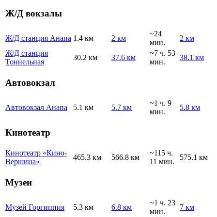
Ж/Д вокзалы
~24
Ж/Д станция Анапа
1.4 км
2 км
2 км
мин.
Ж/Д станция
~7 ч. 53
30.2 км
37.6 км
38.1 км
Тоннельная
мин.
Автовокзал
~1 ч. 9
Автовокзал Анапа
5.1 км
5.7 км
5.8 км
мин.
Кинотеатр
Кинотеатр «Кино-
~115 ч.
465.3 км
566.8 км
575.1 км
Вершина»
11 мин.
Музеи
~1 ч. 23
Музей Горгиппия
5.3 км
6.8 км
7 км
мин.