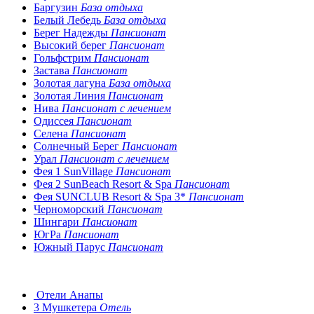
Баргузин
База отдыха
Белый Лебедь
База отдыха
Берег Надежды
Пансионат
Высокий берег
Пансионат
Гольфстрим
Пансионат
Застава
Пансионат
Золотая лагуна
База отдыха
Золотая Линия
Пансионат
Нива
Пансионат с лечением
Одиссея
Пансионат
Селена
Пансионат
Солнечный Берег
Пансионат
Урал
Пансионат с лечением
Фея 1 SunVillage
Пансионат
Фея 2 SunBeach Resort & Spa
Пансионат
Фея SUNCLUB Resort & Spa 3*
Пансионат
Черноморский
Пансионат
Шингари
Пансионат
ЮгРа
Пансионат
Южный Парус
Пансионат
Отели Анапы
3 Мушкетера
Отель