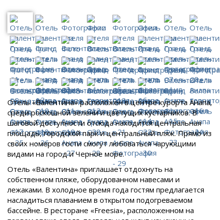
Отель «Валентина» расположен в центре курорта Анапа,
среди роскошной зелени и цветущих кустарников. В
шаговой доступности отсюда находится центральная
площадь, городской парк и центральный пляж. Прямо из
своих номеров гости смогут любоваться чарующими
видами на город и Черное море.
Отель «Валентина» приглашает отдохнуть на
собственном пляже, оборудованном навесами и
лежаками. В холодное время года гостям предлагается
насладиться плаванием в открытом подогреваемом
бассейне. В ресторане «Freesia», расположенном на