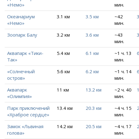
«Немо»
мин.
Океанариум
3.1 км
3.5 км
~42
3
«Немо»
мин.
Зоопарк Балу
3.2 км
3.6 км
~43
3
мин.
Аквапарк «Тики-
5.4 км
6.1 км
~1 ч. 13
6
Так»
мин.
«Солнечный
5.6 км
6.2 км
~1 ч. 14
6
остров»
мин.
Аквапарк
11 км
13.2 км
~2 ч. 40
«Олимпия»
мин.
Парк приключений
13.4 км
20.3 км
~4 ч. 15
«Храброе сердце»
мин.
Замок «Львиная
14.2 км
20.5 км
~4 ч. 17
голова»
мин.