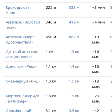
Крокодиловая
222 м
333 м
~3 мин.
ферма
Аквапарк «Золотой
346 м
419 м
~4 мин.
пляж»
Аквапарк «Море
690 м
867 м
~10
Удовольствия»
мин.
Детский аквапарк
1 км
1.3 км
~16
2
«Осьминожка»
мин.
Динопарк «Рекс»
1.1 км
1.4 км
~16
1
мин.
Океанариум «Риф»
1.3 км
1.5 км
~18
2
мин.
Морской аквариум
1.6 км
1.9 км
~23
2
«Батискаф»
мин.
Дельфинарий
3.1 км
3.5 км
~42
3