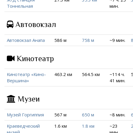
Тоннельная
мин.
Автовокзал
Автовокзал Анапа
586 м
758 м
~9 мин.
Кинотеатр
Кинотеатр «Кино-
463.2 км
564.5 км
~114 ч.
Вершина»
41 мин.
Музеи
Музей Горгиппия
567 м
650 м
~8 мин.
Краеведческий
1.6 км
1.8 км
~23
2
музей
мин.