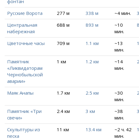
фонтан
Русские Ворота
277 м
338 м
~4 мин.
Центральная
688 м
893 м
~10
набережная
мин.
Цветочные часы
709 м
1.1 км
~13
1
мин.
Памятник
1 км
1.2 км
~14
2
«Ликвидаторам
мин.
Чернобыльской
аварии»
Маяк Анапы
1.7 км
2.5 км
~30
2
мин.
Памятник «Три
2.4 км
3 км
~38
3
свечи»
мин.
Скульптуры из
11 км
13.4 км
~2 ч. 42
песка
мин.