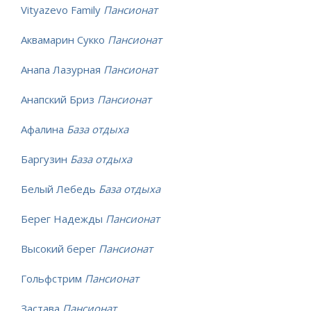
Vityazevo Family
Пансионат
Аквамарин Сукко
Пансионат
Анапа Лазурная
Пансионат
Анапский Бриз
Пансионат
Афалина
База отдыха
Баргузин
База отдыха
Белый Лебедь
База отдыха
Берег Надежды
Пансионат
Высокий берег
Пансионат
Гольфстрим
Пансионат
Застава
Пансионат