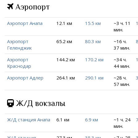
Аэропорт
Аэропорт Анапа
12.1 км
15.5 км
~3 ч. 11
мин.
Аэропорт
65.2 км
80.3 км
~16 ч.
Геленджик
37 мин.
Аэропорт
144.2 км
170.2 км
~34 ч.
Краснодар
44 мин.
Аэропорт Адлер
264.1 км
290.1 км
~28 ч.
57 мин.
Ж/Д вокзалы
Ж/Д станция Анапа
6.1 км
6.9 км
~1 ч. 24
7
мин.
Ж/Д станция
27.3 км
35.3 км
~7 ч. 25