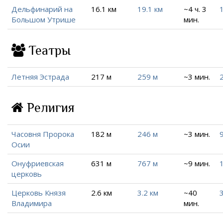
Дельфинарий на
16.1 км
19.1 км
~4 ч. 3
Большом Утрише
мин.
Театры
Летняя Эстрада
217 м
259 м
~3 мин.
Религия
Часовня Пророка
182 м
246 м
~3 мин.
Осии
Онуфриевская
631 м
767 м
~9 мин.
1
церковь
Церковь Князя
2.6 км
3.2 км
~40
3
Владимира
мин.