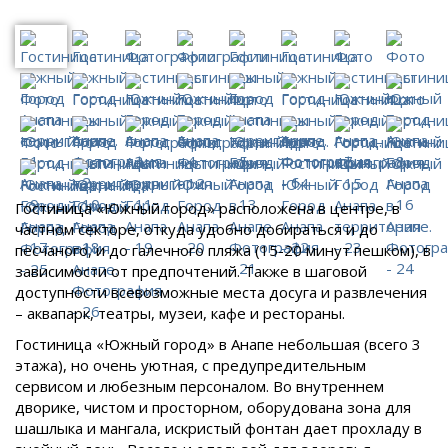
Гостиница «Южный город» расположена в центре, в
частном секторе, откуда удобно добираться и до
песчаного, и до галечного пляжа (15-20 минут пешком), в
зависимости от предпочтений. Также в шаговой
доступности всевозможные места досуга и развлечения
– аквапарк, театры, музеи, кафе и рестораны.
Гостиница «Южный город» в Анапе небольшая (всего 3
этажа), но очень уютная, с предупредительным
сервисом и любезным персоналом. Во внутреннем
дворике, чистом и просторном, оборудована зона для
шашлыка и мангала, искристый фонтан дает прохладу в