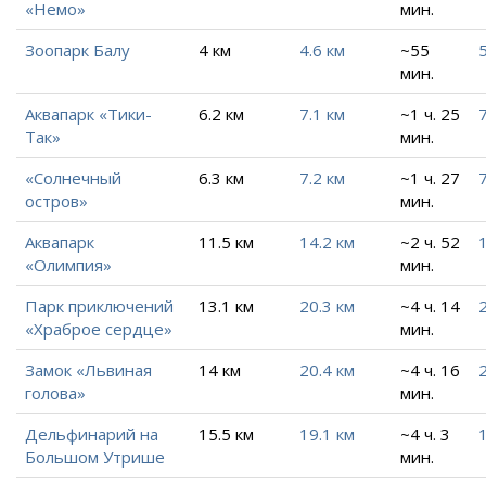
«Немо»
мин.
Зоопарк Балу
4 км
4.6 км
~55
мин.
Аквапарк «Тики-
6.2 км
7.1 км
~1 ч. 25
7
Так»
мин.
«Солнечный
6.3 км
7.2 км
~1 ч. 27
7
остров»
мин.
Аквапарк
11.5 км
14.2 км
~2 ч. 52
«Олимпия»
мин.
Парк приключений
13.1 км
20.3 км
~4 ч. 14
«Храброе сердце»
мин.
Замок «Львиная
14 км
20.4 км
~4 ч. 16
голова»
мин.
Дельфинарий на
15.5 км
19.1 км
~4 ч. 3
Большом Утрише
мин.