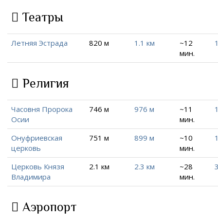
Театры
Летняя Эстрада
820 м
1.1 км
~12
1
мин.
Религия
Часовня Пророка
746 м
976 м
~11
1
Осии
мин.
Онуфриевская
751 м
899 м
~10
1
церковь
мин.
Церковь Князя
2.1 км
2.3 км
~28
3
Владимира
мин.
Аэропорт