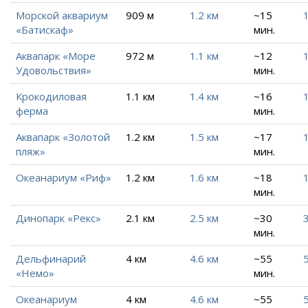
Морской аквариум
909 м
1.2 км
~15
1
«Батискаф»
мин.
Аквапарк «Море
972 м
1.1 км
~12
1
Удовольствия»
мин.
Крокодиловая
1.1 км
1.4 км
~16
1
ферма
мин.
Аквапарк «Золотой
1.2 км
1.5 км
~17
1
пляж»
мин.
Океанариум «Риф»
1.2 км
1.6 км
~18
1
мин.
Динопарк «Рекс»
2.1 км
2.5 км
~30
3
мин.
Дельфинарий
4 км
4.6 км
~55
«Немо»
мин.
Океанариум
4 км
4.6 км
~55