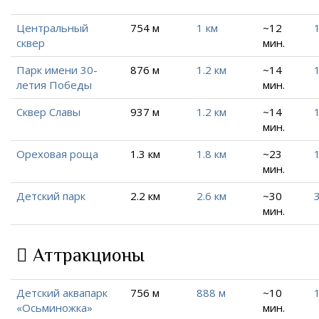
Центральный
754 м
1 км
~12
1
сквер
мин.
Парк имени 30-
876 м
1.2 км
~14
1
летия Победы
мин.
Сквер Славы
937 м
1.2 км
~14
1
мин.
Ореховая роща
1.3 км
1.8 км
~23
1
мин.
Детский парк
2.2 км
2.6 км
~30
3
мин.
Аттракционы
Детский аквапарк
756 м
888 м
~10
1
«Осьминожка»
мин.