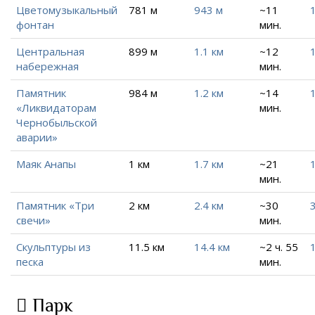
Цветомузыкальный
781 м
943 м
~11
1
фонтан
мин.
Центральная
899 м
1.1 км
~12
1
набережная
мин.
Памятник
984 м
1.2 км
~14
1
«Ликвидаторам
мин.
Чернобыльской
аварии»
Маяк Анапы
1 км
1.7 км
~21
1
мин.
Памятник «Три
2 км
2.4 км
~30
3
свечи»
мин.
Скульптуры из
11.5 км
14.4 км
~2 ч. 55
песка
мин.
Парк