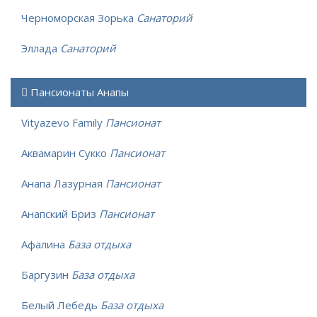
Черноморская Зорька
Санаторий
Эллада
Санаторий
Пансионаты Анапы
Vityazevo Family
Пансионат
Аквамарин Сукко
Пансионат
Анапа Лазурная
Пансионат
Анапский Бриз
Пансионат
Афалина
База отдыха
Баргузин
База отдыха
Белый Лебедь
База отдыха