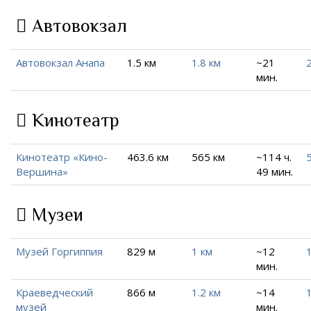
Автовокзал
Автовокзал Анапа
1.5 км
1.8 км
~21
2
мин.
Кинотеатр
Кинотеатр «Кино-
463.6 км
565 км
~114 ч.
Вершина»
49 мин.
Музеи
Музей Горгиппия
829 м
1 км
~12
1
мин.
Краеведческий
866 м
1.2 км
~14
1
музей
мин.