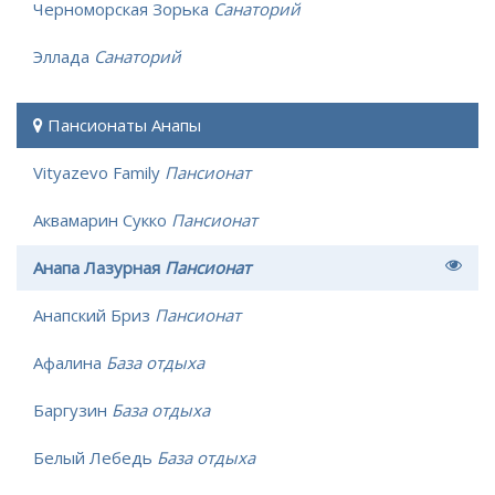
Черноморская Зорька
Санаторий
Эллада
Санаторий
Пансионаты Анапы
Vityazevo Family
Пансионат
Аквамарин Сукко
Пансионат
Анапа Лазурная
Пансионат
Анапский Бриз
Пансионат
Афалина
База отдыха
Баргузин
База отдыха
Белый Лебедь
База отдыха