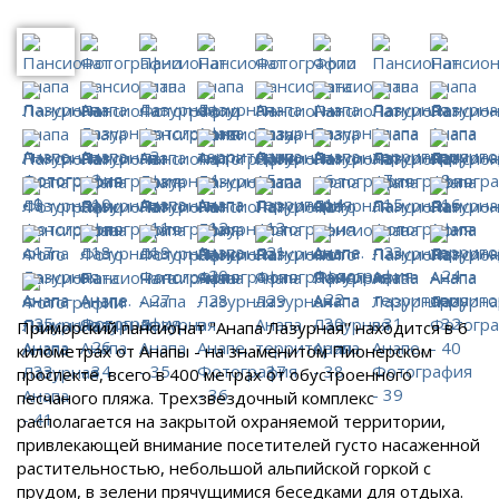
Приморский пансионат "Анапа Лазурная" находится в 6
километрах от Анапы - на знаменитом Пионерском
проспекте, всего в 400 метрах от обустроенного
песчаного пляжа. Трехзвездочный комплекс
располагается на закрытой охраняемой территории,
привлекающей внимание посетителей густо насаженной
растительностью, небольшой альпийской горкой с
прудом, в зелени прячущимися беседками для отдыха.