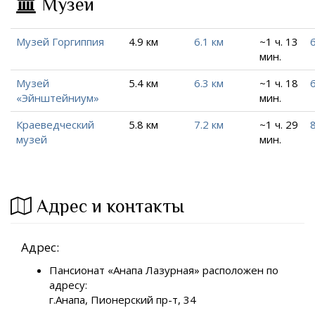
Музеи
Музей Горгиппия
4.9 км
6.1 км
~1 ч. 13
6
мин.
Музей
5.4 км
6.3 км
~1 ч. 18
6
«Эйнштейниум»
мин.
Краеведческий
5.8 км
7.2 км
~1 ч. 29
8
музей
мин.
Адрес и контакты
Адрес:
Пансионат «Анапа Лазурная» расположен по
адресу:
г.Анапа, Пионерский пр-т, 34