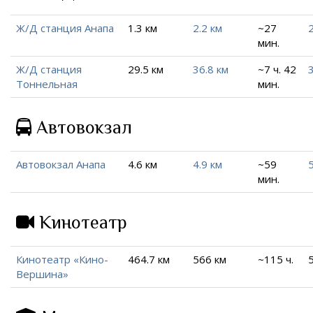
Ж/Д станция Анапа
1.3 км
2.2 км
~27
2
мин.
Ж/Д станция
29.5 км
36.8 км
~7 ч. 42
Тоннельная
мин.
Автовокзал
Автовокзал Анапа
4.6 км
4.9 км
~59
мин.
Кинотеатр
Кинотеатр «Кино-
464.7 км
566 км
~115 ч.
Вершина»