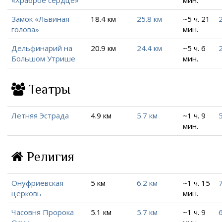
Замок «Львиная
18.4 км
25.8 км
~5 ч. 21
голова»
мин.
Дельфинарий на
20.9 км
24.4 км
~5 ч. 6
Большом Утрише
мин.
Театры
Летняя Эстрада
4.9 км
5.7 км
~1 ч. 9
5
мин.
Религия
Онуфриевская
5 км
6.2 км
~1 ч. 15
7
церковь
мин.
Часовня Пророка
5.1 км
5.7 км
~1 ч. 9
6