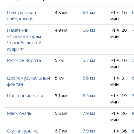
Центральная
4.8 км
6.3 км
~1 ч. 16
6
набережная
мин.
Памятник
4.9 км
6.6 км
~1 ч. 20
7
«Ликвидаторам
мин.
Чернобыльской
аварии»
Русские Ворота
5 км
5.7 км
~1 ч. 10
5
мин.
Цветомузыкальный
5 км
5.6 км
~1 ч. 8
6
фонтан
мин.
Цветочные часы
5.1 км
6.5 км
~1 ч. 19
7
мин.
Маяк Анапы
5.8 км
7.9 км
~1 ч. 36
8
мин.
Скульптуры из
6.7 км
7.9 км
~1 ч. 36
8