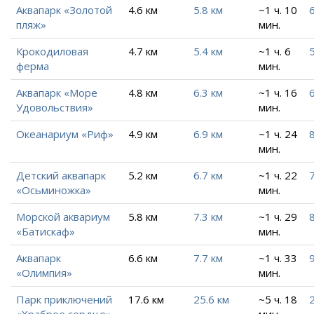
Аквапарк «Золотой
4.6 км
5.8 км
~1 ч. 10
пляж»
мин.
Крокодиловая
4.7 км
5.4 км
~1 ч. 6
5
ферма
мин.
Аквапарк «Море
4.8 км
6.3 км
~1 ч. 16
6
Удовольствия»
мин.
Океанариум «Риф»
4.9 км
6.9 км
~1 ч. 24
мин.
Детский аквапарк
5.2 км
6.7 км
~1 ч. 22
7
«Осьминожка»
мин.
Морской аквариум
5.8 км
7.3 км
~1 ч. 29
«Батискаф»
мин.
Аквапарк
6.6 км
7.7 км
~1 ч. 33
9
«Олимпия»
мин.
Парк приключений
17.6 км
25.6 км
~5 ч. 18
«Храброе сердце»
мин.