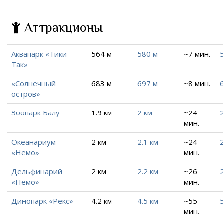
Аттракционы
Аквапарк «Тики-
564 м
580 м
~7 мин.
Так»
«Солнечный
683 м
697 м
~8 мин.
остров»
Зоопарк Балу
1.9 км
2 км
~24
мин.
Океанариум
2 км
2.1 км
~24
2
«Немо»
мин.
Дельфинарий
2 км
2.2 км
~26
2
«Немо»
мин.
Динопарк «Рекс»
4.2 км
4.5 км
~55
5
мин.