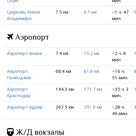
Осии
мин.
Церковь Князя
7.5 км
8.7 км
~1 ч. 47
9
Владимира
мин.
Аэропорт
Аэропорт Анапа
7.4 км
10.2 км
~2 ч. 6
мин.
Аэропорт
68.4 км
81.8 км
~16 ч.
Геленджик
51 мин.
Аэропорт
144.3 км
171.7 км
~35 ч. 3
Краснодар
мин.
Аэропорт Адлер
267.5 км
291.6 км
~28 ч.
46 мин.
Ж/Д вокзалы