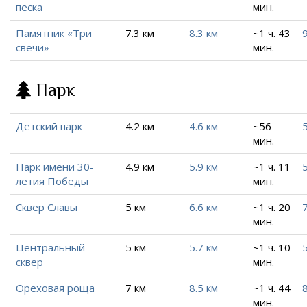
песка
мин.
Памятник «Три
7.3 км
8.3 км
~1 ч. 43
свечи»
мин.
Парк
Детский парк
4.2 км
4.6 км
~56
5
мин.
Парк имени 30-
4.9 км
5.9 км
~1 ч. 11
5
летия Победы
мин.
Сквер Славы
5 км
6.6 км
~1 ч. 20
7
мин.
Центральный
5 км
5.7 км
~1 ч. 10
5
сквер
мин.
Ореховая роща
7 км
8.5 км
~1 ч. 44
8
мин.