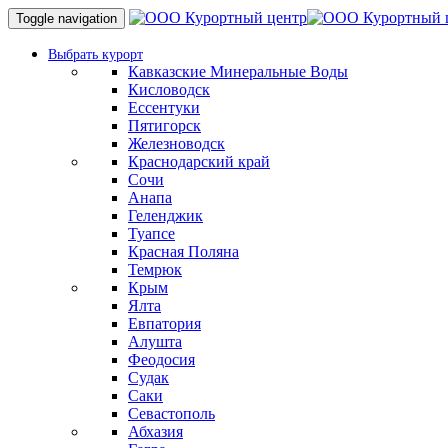
Toggle navigation
Выбрать курорт
Кавказские Минеральные Воды
Кисловодск
Ессентуки
Пятигорск
Железноводск
Краснодарский край
Сочи
Анапа
Геленджик
Туапсе
Красная Поляна
Темрюк
Крым
Ялта
Евпатория
Алушта
Феодосия
Судак
Саки
Севастополь
Абхазия