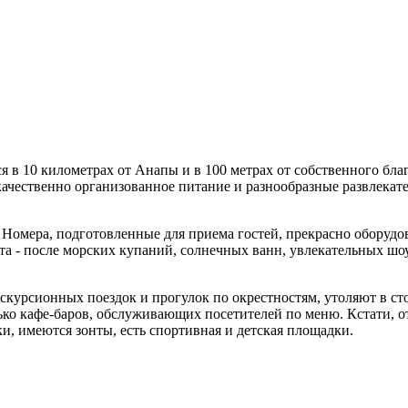
 в 10 километрах от Анапы и в 100 метрах от собственного бла
ачественно организованное питание и разнообразные развлекат
 Номера, подготовленные для приема гостей, прекрасно оборуд
ата - после морских купаний, солнечных ванн, увлекательных ш
кскурсионных поездок и прогулок по окрестностям, утоляют в 
ько кафе-баров, обслуживающих посетителей по меню. Кстати, о
и, имеются зонты, есть спортивная и детская площадки.