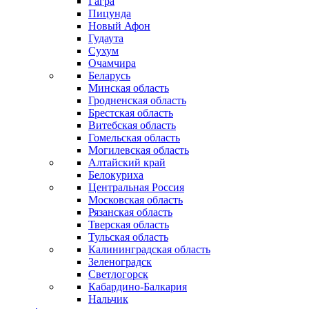
Гагра
Пицунда
Новый Афон
Гудаута
Сухум
Очамчира
Беларусь
Минская область
Гродненская область
Брестская область
Витебская область
Гомельская область
Могилевская область
Алтайский край
Белокуриха
Центральная Россия
Московская область
Рязанская область
Тверская область
Тульская область
Калининградская область
Зеленоградск
Светлогорск
Кабардино-Балкария
Нальчик