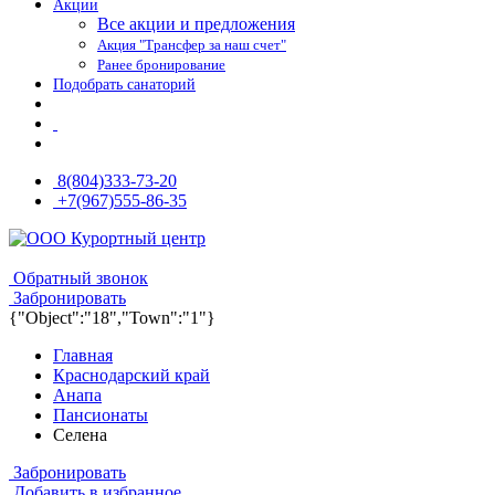
Акции
Все акции и предложения
Акция "Трансфер за наш счет"
Ранее бронирование
Подобрать санаторий
8(804)333-73-20
+7(967)555-86-35
8(804)333-73-20
8(967)555-86-35
Обратный звонок
Забронировать
{"Object":"18","Town":"1"}
Главная
Краснодарский край
Анапа
Пансионаты
Селена
Забронировать
Добавить в избранное