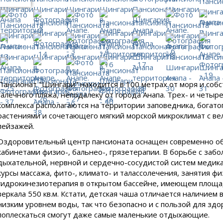
Пансионат "Шингари" находится в 100 метрах от моря и соб
галечного пляжа, неподалеку от города Анапа. Трех- и четы
комплекса располагаются на территории заповедника, богат
растениями и сочетающего мягкий морской микроклимат с в
пейзажей.
Оздоровительный центр пансионата оснащен современно 
кабинетами физио-, бальнео-, грязетерапии. В борьбе с заб
дыхательной, нервной и сердечно-сосудистой систем медик
курсы массажа, фито-, климато- и талассолечения, занятия ф
гидрокинезиотерапия в открытом бассейне, имеющем площа
зеркала 550 кв.м. Кстати, детская чаша отличается наличием 
низким уровнем воды, так что безопасно и с пользой для зд
поплескаться смогут даже самые маленькие отдыхающие.