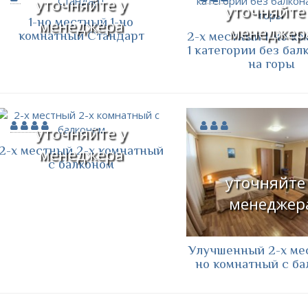
уточняйте у
уточняйте
1-но местный 1-но
менеджера
менеджер
комнатный Стандарт
2-х местный 1-но к
1 категории без бал
на горы
уточняйте у
2-х местный 2-х комнатный
менеджера
с балконом
уточняйте
менеджер
Улучшенный 2-х мес
но комнатный с ба