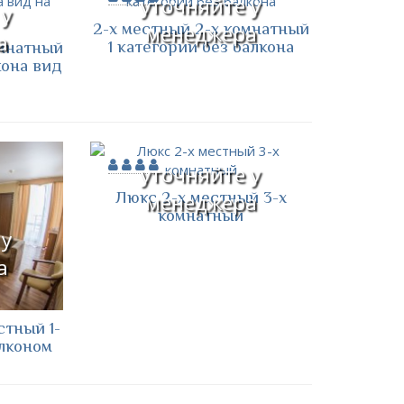
уточняйте у
 у
2-х местный 2-х комнатный
менеджера
а
1 категории без балкона
омнатный
кона вид
уточняйте у
Люкс 2-х местный 3-х
менеджера
комнатный
 у
а
тный 1-
лконом