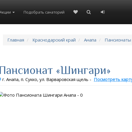
8(804)333-73-20
8(967)555-86-35
Акции
Подобрать санаторий
Главная
Краснодарский край
Анапа
Пансионаты
Пансионат «Шингари»
г. Анапа, п. Сукко, ул. Варваровская щель
-
Посмотреть карт