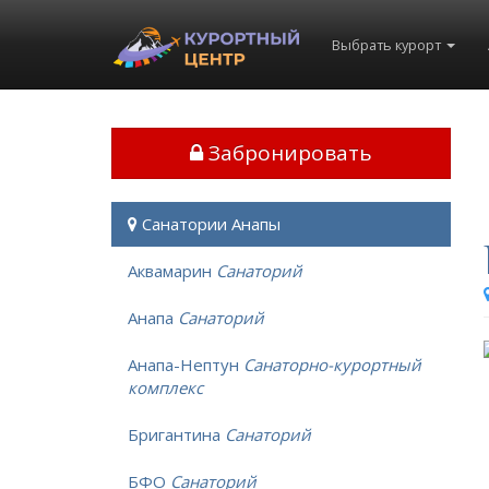
Выбрать курорт
Забронировать
Санатории Анапы
Аквамарин
Санаторий
Анапа
Санаторий
Анапа-Нептун
Санаторно-курортный
комплекс
Бригантина
Санаторий
БФО
Санаторий