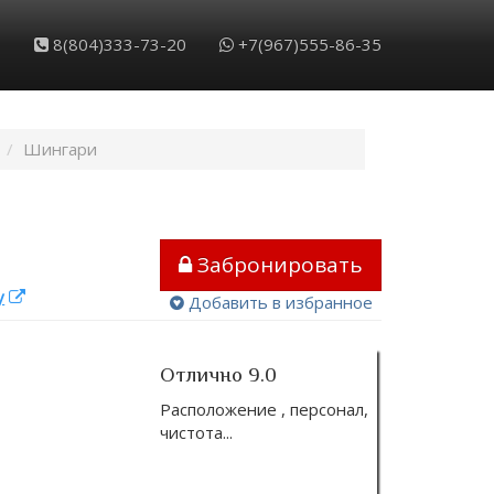
Обратный звонок
Забронировать
8(804)333-73-20
+7(967)555-86-35
Шингари
Забронировать
у
Добавить в избранное
Отлично 9.0
Расположение , персонал,
чистота