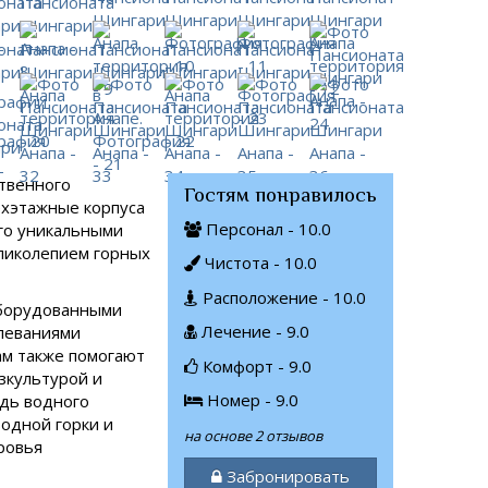
ственного
Гостям понравилось
рехэтажные корпуса
Персонал - 10.0
ого уникальными
еликолепием горных
Чистота - 10.0
Расположение - 10.0
оборудованными
Лечение - 9.0
олеваниями
ам также помогают
Комфорт - 9.0
изкультурой и
Номер - 9.0
дь водного
водной горки и
на основе 2 отзывов
оровья
Забронировать