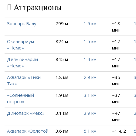
Аттракционы
Зоопарк Балу
799 м
1.5 км
~18
1
мин.
Океанариум
824 м
1.5 км
~17
1
«Немо»
мин.
Дельфинарий
845 м
1.4 км
~17
1
«Немо»
мин.
Аквапарк «Тики-
1.8 км
2.9 км
~35
3
Так»
мин.
«Солнечный
1.9 км
3.1 км
~37
3
остров»
мин.
Динопарк «Рекс»
3.1 км
3.9 км
~47
3
мин.
Аквапарк «Золотой
3.6 км
5.1 км
~1 ч. 2
5