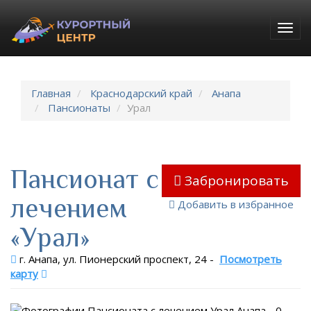
Togg
navig
Главная
Краснодарский край
Анапа
Пансионаты
Урал
Пансионат с
Забронировать
лечением
Добавить в избранное
«Урал»
г. Анапа, ул. Пионерский проспект, 24
-
Посмотреть
карту