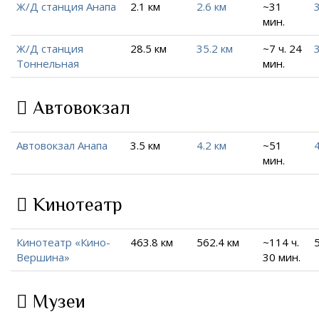
Ж/Д станция Анапа
2.1 км
2.6 км
~31
3
мин.
Ж/Д станция
28.5 км
35.2 км
~7 ч. 24
Тоннельная
мин.
Автовокзал
Автовокзал Анапа
3.5 км
4.2 км
~51
4
мин.
Кинотеатр
Кинотеатр «Кино-
463.8 км
562.4 км
~114 ч.
Вершина»
30 мин.
Музеи