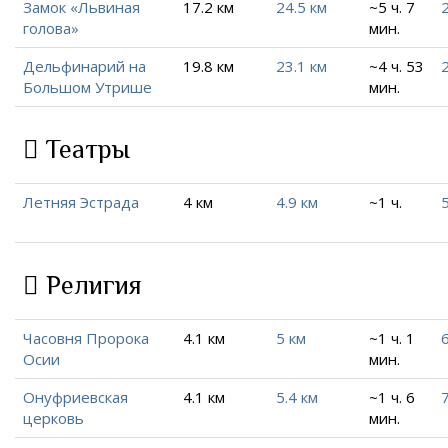
Замок «Львиная
17.2 км
24.5 км
~5 ч. 7
голова»
мин.
Дельфинарий на
19.8 км
23.1 км
~4 ч. 53
Большом Утрише
мин.
Театры
Летняя Эстрада
4 км
4.9 км
~1 ч.
5
Религия
Часовня Пророка
4.1 км
5 км
~1 ч. 1
6
Осии
мин.
Онуфриевская
4.1 км
5.4 км
~1 ч. 6
церковь
мин.