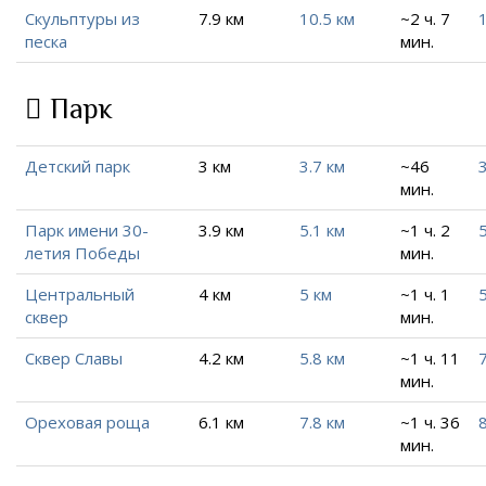
Скульптуры из
7.9 км
10.5 км
~2 ч. 7
песка
мин.
Парк
Детский парк
3 км
3.7 км
~46
3
мин.
Парк имени 30-
3.9 км
5.1 км
~1 ч. 2
5
летия Победы
мин.
Центральный
4 км
5 км
~1 ч. 1
5
сквер
мин.
Сквер Славы
4.2 км
5.8 км
~1 ч. 11
7
мин.
Ореховая роща
6.1 км
7.8 км
~1 ч. 36
8
мин.