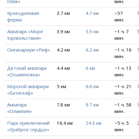
пляж»
мин.
Крокодиловая
3.7 км
4.7 км
~57
5
ферма
мин.
Аквапарк «Море
3.9 км
5.5 км
~1 ч. 7
5
Удовольствия»
мин.
Океанариум «Риф»
4.2 км
6.2 км
~1 ч. 16
7
мин.
Детский аквапарк
4.4 км
6 км
~1 ч. 13
7
«Осьминожка»
мин.
Морской аквариум
5 км
6.6 км
~1 ч. 21
7
«Батискаф»
мин.
Аквапарк
7.8 км
9.7 км
~1 ч. 58
«Олимпия»
мин.
Парк приключений
16.4 км
24.3 км
~5 ч. 5
«Храброе сердце»
мин.