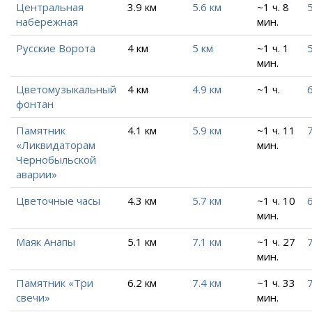
Центральная
3.9 км
5.6 км
~1 ч. 8
5
набережная
мин.
Русские Ворота
4 км
5 км
~1 ч. 1
5
мин.
Цветомузыкальный
4 км
4.9 км
~1 ч.
6
фонтан
Памятник
4.1 км
5.9 км
~1 ч. 11
7
«Ликвидаторам
мин.
Чернобыльской
аварии»
Цветочные часы
4.3 км
5.7 км
~1 ч. 10
6
мин.
Маяк Анапы
5.1 км
7.1 км
~1 ч. 27
7
мин.
Памятник «Три
6.2 км
7.4 км
~1 ч. 33
7
свечи»
мин.