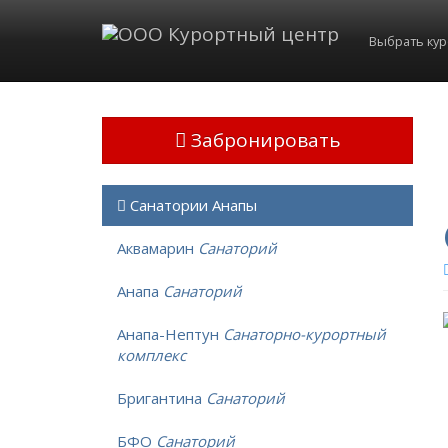
Выбрать ку
Забронировать
Санатории Анапы
Аквамарин
Санаторий
Анапа
Санаторий
Анапа-Нептун
Санаторно-курортный
комплекс
Бригантина
Санаторий
БФО
Санаторий