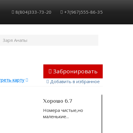
8(804)333-73-20
+7(967)555-86-35
Заря Анапы
Забронировать
реть карту
Добавить в избранное
Хорошо 6.7
Номера чистые,но
маленькие