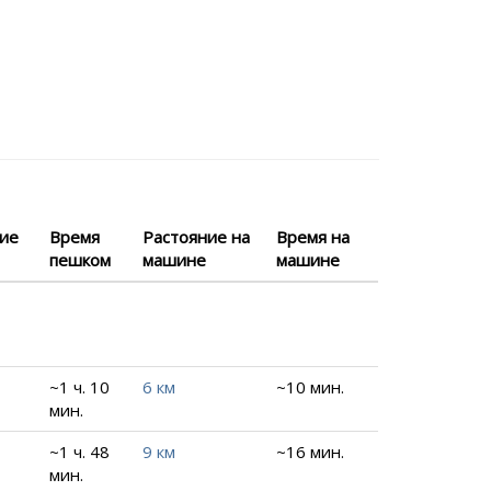
ние
Время
Растояние на
Время на
пешком
машине
машине
~1 ч. 10
6 км
~10 мин.
мин.
~1 ч. 48
9 км
~16 мин.
мин.