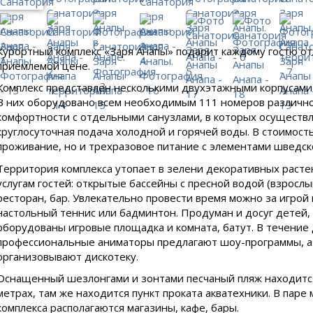
Курортный комплекс «Заря Анапы» подарит каждому гостю о
приемлемой цене.
Комплекс представлен несколькими двухэтажными корпусами 
В них оборудовано всем необходимым 111 номеров различн
комфортности с отдельными санузлами, в которых осуществ
круглосуточная подача холодной и горячей воды. В стоимост
проживание, но и трехразовое питание с элементами шведско
Территория комплекса утопает в зелени декоративных растен
услугам гостей: открытые бассейны с пресной водой (взрослы
ресторан, бар. Увлекательно провести время можно за игрой 
настольный теннис или бадминтон. Продуман и досуг детей,
оборудованы игровые площадка и комната, батут. В течение
профессиональные аниматоры предлагают шоу-программы, а
организовывают дискотеку.
Оснащенный шезлонгами и зонтами песчаный пляж находится
метрах, там же находится пункт проката акватехники. В паре
комплекса располагаются магазины, кафе, бары.