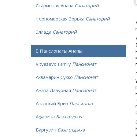
Старинная Анапа
Санаторий
Черноморская Зорька
Санаторий
Эллада
Санаторий
Пансионаты Анапы
Vityazevo Family
Пансионат
Аквамарин Сукко
Пансионат
Анапа Лазурная
Пансионат
Анапский Бриз
Пансионат
Афалина
База отдыха
Баргузин
База отдыха