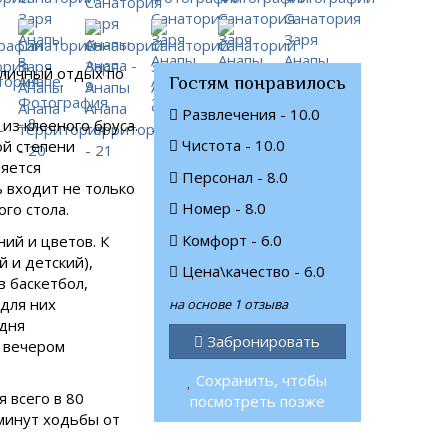
тличный отдых по
Гостям понравилось
Развлечения - 10.0
из клееного бруса.
Чистота - 10.0
ой степени
ляется
Персонал - 8.0
ь входит не только
Номер - 8.0
го стола.
Комфорт - 6.0
ий и цветов. К
й и детский),
Цена\качество - 6.0
в баскетбол,
 для них
на основе 1 отзыва
 дня
Забронировать
 вечером
Сохранить, чтобы
 всего в 80
посмотреть позже
 минут ходьбы от