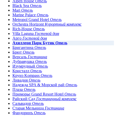
Alpen House
Отель
Black Sea
Отель
Mari
Отель
Marine Palace
Отель
Metropol Grand Hotel
Отель
Orchestra Horizont
Курортный комплекс
Rich-House
Отель
Villa Laguna
Гостевой дом
Арго
Гостевой дом
Ахиллеон Парк Бутик
Отель
Бригантина
Отель
Брют
Отель
Версаль
Гостиница
Дубравушка
Отель
Изумрудный
Отель
Кристалл
Отель
Круиз Kompass
Отель
Ливадия
Отель
Надежда SPA & Морской рай
Отель
Плаза
Отель
Приморье Grand Resort Hotel
Отель
Райский Сад
Гостиничный комплекс
Сальвадор
Отель
Старая Мельница
Гостиница
Фандоринъ
Отель