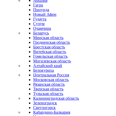
Абхазия
Гагра
Пицунда
Новый Афон
Гудаута
Сухум
Очамчира
Беларусь
Минская область
Гродненская область
Брестская область
Витебская область
Гомельская область
Могилевская область
Алтайский край
Белокуриха
Центральная Россия
Московская область
Рязанская область
Тверская область
Тульская область
Калининградская область
Зеленоградск
Светлогорск
Кабардино-Балкария