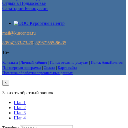
Отдых в Подмосковье
Санатории Белоруссии
mail@kurcenter.ru
8(804)333-73-20
;
8(967)555-86-35
16+
Контакты
|
Личный кабинет
|
Поиск отеля по услугам
|
Поиск АвиаБилетов
|
Партнерская программа
|
Оплата
|
Карта сайта
Политика обработки персональных данных
×
Заказать обратный звонок
Шаг 1
Шаг 2
Шаг 3
Шаг 4
Телефон