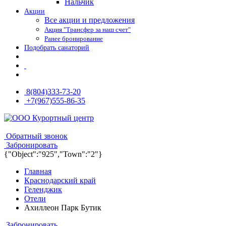
Нальчик
Акции
Все акции и предложения
Акция "Трансфер за наш счет"
Ранее бронирование
Подобрать санаторий
8(804)333-73-20
+7(967)555-86-35
8(804)333-73-20
8(967)555-86-35
Обратный звонок
Забронировать
{"Object":"925","Town":"2"}
Главная
Краснодарский край
Геленджик
Отели
Ахиллеон Парк Бутик
Забронировать