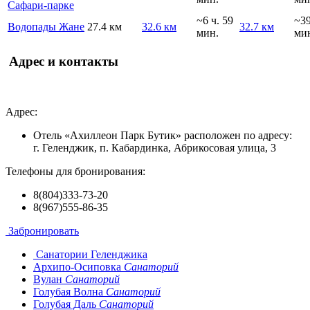
Сафари-парке
~6 ч. 59
~3
Водопады Жане
27.4 км
32.6 км
32.7 км
мин.
ми
Адрес и контакты
Адрес:
Отель «Ахиллеон Парк Бутик» расположен по адресу:
г. Геленджик, п. Кабардинка, Абрикосовая улица, 3
Телефоны для бронирования:
8(804)333-73-20
8(967)555-86-35
Забронировать
Санатории Геленджика
Архипо-Осиповка
Санаторий
Вулан
Санаторий
Голубая Волна
Санаторий
Голубая Даль
Санаторий