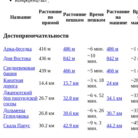
Конференц-зал
Растояние
Растояние
В
Растояние
Время
Название
по
на
пешком
пешком
прямой
машине
ма
Достопримечательности
Арка-беседка
416 м
486 м
~6 мин.
486 м
~1 
~10
Дом Востока
436 м
842 м
842 м
~2 
мин.
Средневековая
439 м
466 м
~5 мин.
466 м
~1 
башня
Канатная
~3 ч. 18
~2
14.4 км
15.7 км
24 км
дорога
мин.
ми
Джанхотский
~6 ч. 52
~3
бор пицундской
26.7 км
32.8 км
34.1 км
мин.
ми
сосны
Дольмены
~6 ч. 26
~3
26.8 км
30.6 км
30.7 км
Геленджика
мин.
ми
~9 ч. 3
~4
Скала Парус
30.2 км
42.9 км
44.2 км
мин.
ми