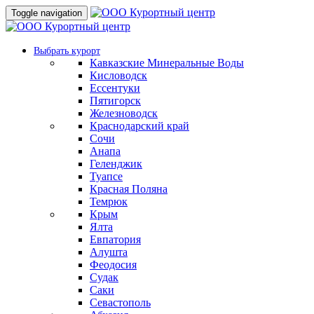
Toggle navigation
Выбрать курорт
Кавказские Минеральные Воды
Кисловодск
Ессентуки
Пятигорск
Железноводск
Краснодарский край
Сочи
Анапа
Геленджик
Туапсе
Красная Поляна
Темрюк
Крым
Ялта
Евпатория
Алушта
Феодосия
Судак
Саки
Севастополь