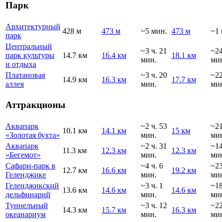
Парк
Архитектурный
428 м
473 м
~5 мин.
473 м
~1 
парк
Центральный
~3 ч. 21
~2
парк культуры
14.7 км
16.4 км
18.1 км
мин.
ми
и отдыха
Платановая
~3 ч. 20
~2
14.9 км
16.3 км
17.7 км
аллея
мин.
ми
Аттракционы
Аквапарк
~2 ч. 53
~2
10.1 км
14.1 км
15 км
«Золотая бухта»
мин.
ми
Аквапарк
~2 ч. 31
~1
11.3 км
12.3 км
12.3 км
«Бегемот»
мин.
ми
Сафари-парк в
~4 ч. 6
~2
12.7 км
16.6 км
19.2 км
Геленджике
мин.
ми
Геленджикский
~3 ч. 1
~1
13.6 км
14.6 км
14.6 км
дельфинарий
мин.
ми
Туннельный
~3 ч. 12
~2
14.3 км
15.7 км
16.3 км
океанариум
мин.
ми