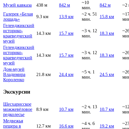
~10
Музей кавказа
438 м
842 м
842 м
~2 
мин.
Галерея «Белая
~2 ч. 51
~1
9.3 км
13.9 км
15.8 км
лошадь»
мин.
ми
Геленджикский
историко-
~3 ч. 12
~2
14.3 км
15.7 км
18.3 км
краеведческий
мин.
ми
музей
Геленджикский
историко-
~3 ч. 12
~2
14.3 км
15.7 км
18.3 км
краеведческий
мин.
ми
музей
Дом-музей
~5 ч. 1
~2
Владимира
21.8 км
24.4 км
24.5 км
мин.
ми
Короленко
Экскурсии
Шесхарисское
~2 ч. 13
~1
можжевёловое
8.9 км
10.7 км
10.7 км
мин.
ми
редколесье
Медвежья
~4 ч. 6
~2
пещера в
12.7 км
16.6 км
19.2 км
мин.
ми