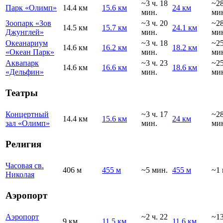
~3 ч. 18
~2
Парк «Олимп»
14.4 км
15.6 км
24 км
мин.
ми
Зоопарк «Зов
~3 ч. 20
~2
14.5 км
15.7 км
24.1 км
Джунглей»
мин.
ми
Океанариум
~3 ч. 18
~2
14.6 км
16.2 км
18.2 км
«Океан Парк»
мин.
ми
Аквапарк
~3 ч. 23
~2
14.6 км
16.6 км
18.6 км
«Дельфин»
мин.
ми
Театры
Концертный
~3 ч. 17
~2
14.4 км
15.6 км
24 км
зал «Олимп»
мин.
ми
Религия
Часовая св.
406 м
455 м
~5 мин.
455 м
~1 
Николая
Аэропорт
Аэропорт
~2 ч. 22
~1
9 км
11.5 км
11.6 км