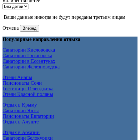
Количество детей
Ваши данные никогда не будут переданы третьим лицам
Отмена
Вперед
Популярные направления отдыха
Санатории Кисловодска
Санатории Пятигорска
Санатории в Ессентуках
Санатории Железноводска
Отели Анапы
Пансионаты Сочи
Гостиницы Геленджика
Отели Красной поляны
Отдых в Крыму
Санатории Ялты
Пансионаты Евпатории
Отдых в Алуште
Отдых в Абхазии
Санатории Белокурихи