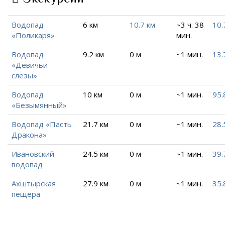
Водопад
6 км
10.7 км
~3 ч. 38
10.
«Поликаря»
мин.
Водопад
9.2 км
0 м
~1 мин.
13.
«Девичьи
слезы»
Водопад
10 км
0 м
~1 мин.
95.
«Безымянный»
Водопад «Пасть
21.7 км
0 м
~1 мин.
28.
Дракона»
Ивановский
24.5 км
0 м
~1 мин.
39.
водопад
Ахштырская
27.9 км
0 м
~1 мин.
35.
пещера