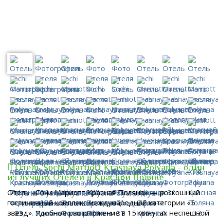
Отель Sochi Marriott Krasnaya Polyana - один
из лучших Отелей в Красной Поляне
Отель «Сочи Мариотт Красная Поляна» — роскошный
гостиничный комплекс международной категории «5
звезд». Удобное расположение в 15 минутах неспешной