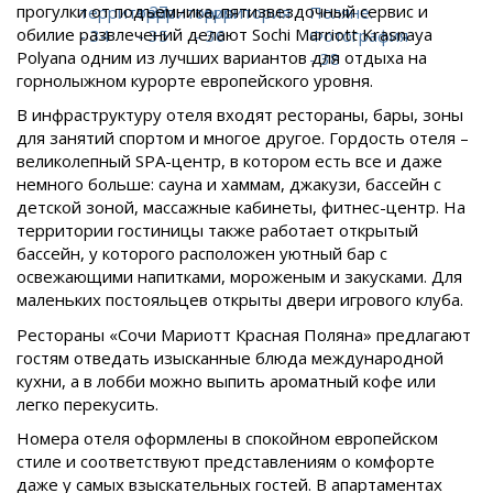
прогулки от подъемника, пятизвездочный сервис и
обилие развлечений делают Sochi Marriott Krasnaya
Polyana одним из лучших вариантов для отдыха на
горнолыжном курорте европейского уровня.
В инфраструктуру отеля входят рестораны, бары, зоны
для занятий спортом и многое другое. Гордость отеля –
великолепный SPA-центр, в котором есть все и даже
немного больше: сауна и хаммам, джакузи, бассейн с
детской зоной, массажные кабинеты, фитнес-центр. На
территории гостиницы также работает открытый
бассейн, у которого расположен уютный бар с
освежающими напитками, мороженым и закусками. Для
маленьких постояльцев открыты двери игрового клуба.
Рестораны «Сочи Мариотт Красная Поляна» предлагают
гостям отведать изысканные блюда международной
кухни, а в лобби можно выпить ароматный кофе или
легко перекусить.
Номера отеля оформлены в спокойном европейском
стиле и соответствуют представлениям о комфорте
даже у самых взыскательных гостей. В апартаментах