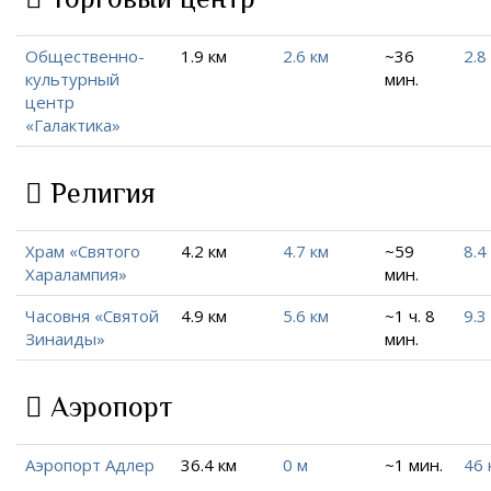
Общественно-
1.9 км
2.6 км
~36
2.8
культурный
мин.
центр
«Галактика»
Религия
Храм «Святого
4.2 км
4.7 км
~59
8.4
Харалампия»
мин.
Часовня «Cвятой
4.9 км
5.6 км
~1 ч. 8
9.3
Зинаиды»
мин.
Аэропорт
Аэропорт Адлер
36.4 км
0 м
~1 мин.
46 