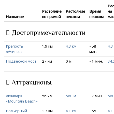
Ра
Растояние
Растояние
Время
на
Название
по прямой
пешком
пешком
ма
Достопримечательности
Крепость
1.9 км
4.3 км
~58
4.3
«Ачипсе»
мин.
Подвесной мост
27 км
0 м
~1 мин.
34.
Аттракционы
Аквапарк
568 м
560 м
~7 мин.
560
«Mountain Beach»
Вольерный
1.7 км
4.1 км
~55
4.1