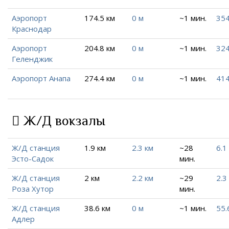
Аэропорт
174.5 км
0 м
~1 мин.
354
Краснодар
Аэропорт
204.8 км
0 м
~1 мин.
324
Геленджик
Аэропорт Анапа
274.4 км
0 м
~1 мин.
414
Ж/Д вокзалы
Ж/Д станция
1.9 км
2.3 км
~28
6.1
Эсто-Садок
мин.
Ж/Д станция
2 км
2.2 км
~29
2.3
Роза Хутор
мин.
Ж/Д станция
38.6 км
0 м
~1 мин.
55.
Адлер