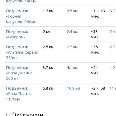
Карусель 540м»
Подъемник
1.7 км
6.5 км
~1 ч. 49
6.7
«Горная
мин.
Карусель 960м»
Подъемник
2 км
2.4 км
~33
2.4
«Газпром»
мин.
Подъемник
2.5 км
2.7 км
~35
2.7
«Альпика-Сервис
мин.
550м»
Подъемник
3.7 км
4.1 км
~54
4.2
«Роза Долина
мин.
560 м»
Подъемник
5.8 км
10.9 км
~2 ч. 58
11 
«Роза Плато
мин.
1170м»
Экскурсии