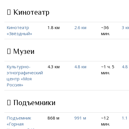
Кинотеатр
Кинотеатр
1.8 км
2.6 км
~36
3 к
«Звёздный»
мин.
Музеи
Культурно-
4.3 км
4.8 км
~1 ч. 5
4.8
этнографический
мин.
центр «Моя
Россия»
Подъемники
Подъемник
868 м
991 м
~12
1.1
«Горная
мин.