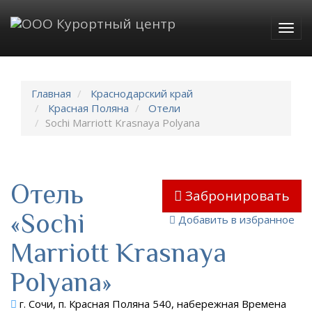
Togg
navig
Главная
Краснодарский край
Красная Поляна
Отели
Sochi Marriott Krasnaya Polyana
Отель
Забронировать
«Sochi
Добавить в избранное
Marriott Krasnaya
Polyana»
г. Сочи, п. Красная Поляна 540, набережная Времена