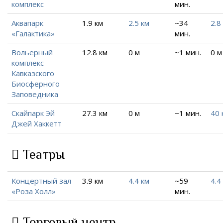
комплекс
мин.
Аквапарк
1.9 км
2.5 км
~34
2.8
«Галактика»
мин.
Вольерный
12.8 км
0 м
~1 мин.
0 м
комплекс
Кавказского
Биосферного
Заповедника
Скайпарк Эй
27.3 км
0 м
~1 мин.
40 
Джей Хаккетт
Театры
Концертный зал
3.9 км
4.4 км
~59
4.4
«Роза Холл»
мин.
Торговый центр