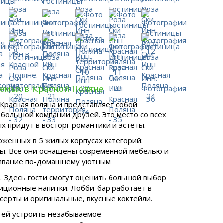
уемых в Красной Поляне
 Красная поляна и представляет собой
 большой компании друзей. Это место со всех
 придут в восторг романтики и эстеты.
оженных в 5 жилых корпусах категорий:
ты. Все они оснащены современной мебелью и
ивание по-домашнему уютным.
. Здесь гости смогут оценить большой выбор
диционные напитки. Лобби-бар работает в
ерты и оригинальные, вкусные коктейли.
остей устроить незабываемое