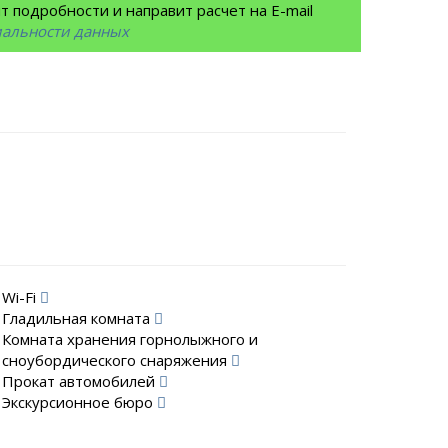
 подробности и направит расчет на E-mail
иальности данных
Wi-Fi
Гладильная комната
Комната хранения горнолыжного и
сноубордического снаряжения
Прокат автомобилей
Экскурсионное бюро