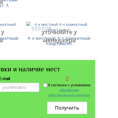
а
ус А
 у
уточняйте у
омнатный
4-х местный 4-х комнатный
а
менеджера
Апартамент
вки и наличие мест
E-mail
Я согласен с условиями
обработки
персональных данных
Получить