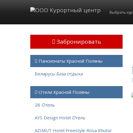
Выбрать ку
Забронировать
Пансионаты Красной Поляны
Беларусь
База отдыха
Отели Красной Поляны
28
Отель
AYS Design Hotel
Отель
AZIMUT Hotel Freestyle Rosa Khutor