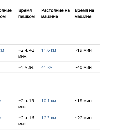
ояние
Время
Растояние на
Время на
ком
пешком
машине
машине
км
~2 ч. 42
11.6 км
~19 мин.
мин.
~1 мин.
41 км
~40 мин.
м
~2 ч. 19
10.1 км
~18 мин.
мин.
м
~2 ч. 16
12.3 км
~22 мин.
мин.