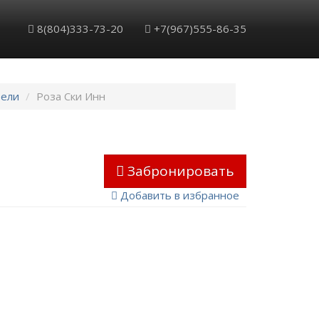
8(804)333-73-20
+7(967)555-86-35
ели
Роза Ски Инн
»
Забронировать
Добавить в избранное